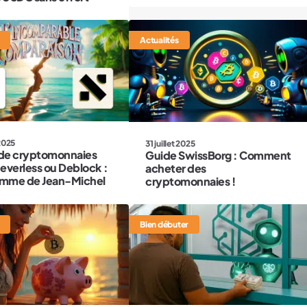
Actualités
2025
31 juillet 2025
de cryptomonnaies
Guide SwissBorg : Comment
everless ou Deblock :
acheter des
emme de Jean-Michel
cryptomonnaies !
Bien débuter