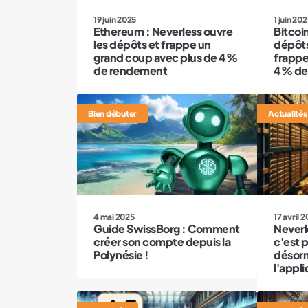
19 juin 2025
1 juin 20
Ethereum : Neverless ouvre
Bitcoin
les dépôts et frappe un
dépôts
grand coup avec plus de 4%
frappe
de rendement
4% de
Bien débuter
Actualités
4 mai 2025
17 avril 
Guide SwissBorg : Comment
Neverle
créer son compte depuis la
c'est 
Polynésie !
désorm
l'appli