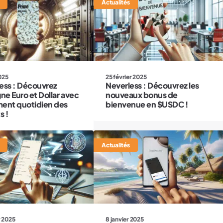
Actualités
025
25 février 2025
ess : Découvrez
Neverless : Découvrez les
gne Euro et Dollar avec
nouveaux bonus de
ent quotidien des
bienvenue en $USDC !
s !
Actualités
r 2025
8 janvier 2025