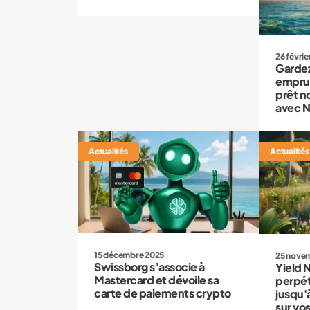
26 févrie
Gardez
emprun
prêt n
avec N
Actualités
Actualités
15 décembre 2025
25 nove
Swissborg s’associe à
Yield 
Mastercard et dévoile sa
perpét
carte de paiements crypto
jusqu'
sur vo