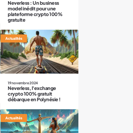
Neverless : Un business
model inédit pour une
plateforme crypto 100%
gratuite
Actualités
19 novembre 2024
Neverless, l'exchange
crypto 100% gratuit
débarque en Polynésie !
Actualités