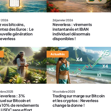
r 2026
26 janvier 2026
 vos bitcoins,
Neverless : virements
tez des Euros : Le
instantanés et IBAN
ouvelle génération
individuel désormais
everless
disponibles !
Actualités
14 octobre 2025
mbre 2025
Trading sur marge sur Bitcoin
Neverless : 3%
et les cryptos : Neverless
uel sur Bitcoin et
change la donne !
à 10% de rendements
s USDC sans effort