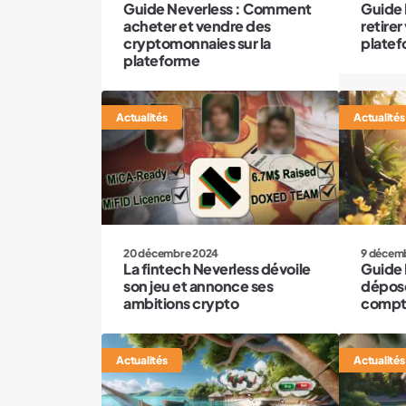
Guide Neverless : Comment
Guide 
acheter et vendre des
retirer
cryptomonnaies sur la
platef
plateforme
Actualités
Actualités
20 décembre 2024
9 décem
La fintech Neverless dévoile
Guide 
son jeu et annonce ses
dépose
ambitions crypto
comp
Actualités
Actualités