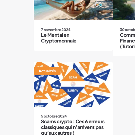
7 novembre 2024
30 octob
Le Mental en
Comme
Cryptomonnaie
Financ
(Tutori
Actualités
5 octobre 2024
Scams crypto : Ces 6 erreurs
classiques qui n’arrivent pas
qu’aux autres !