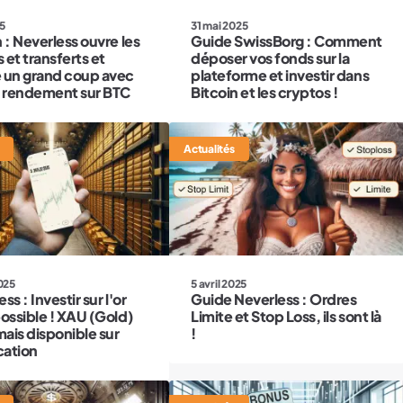
25
31 mai 2025
 : Neverless ouvre les
Guide SwissBorg : Comment
 et transferts et
déposer vos fonds sur la
 un grand coup avec
plateforme et investir dans
 rendement sur BTC
Bitcoin et les cryptos !
Actualités
2025
5 avril 2025
ss : Investir sur l'or
Guide Neverless : Ordres
possible ! XAU (Gold)
Limite et Stop Loss, ils sont là
ais disponible sur
!
cation