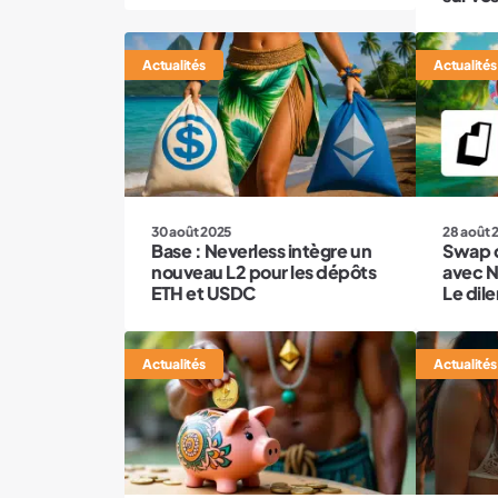
Actualités
Actualités
30 août 2025
28 août 
Base : Neverless intègre un
Swap 
nouveau L2 pour les dépôts
avec N
ETH et USDC
Le dil
Actualités
Actualités