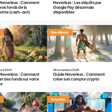
Neverless : Comment
Neverless : Les dépôts par
 vos fonds de la
Google Pay désormais
orme (cash-out)
disponibles
Bien débuter
bre 2024
28 novembre 2024
Neverless : Comment
Guide Neverless : Comment
r des fonds sur votre
créer son compte crypto
te
Actualités