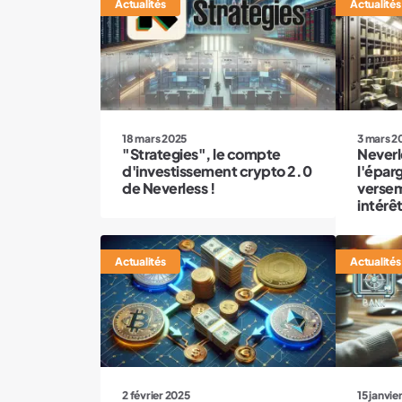
Actualités
Actualités
18 mars 2025
3 mars 2
"Strategies", le compte
Neverl
d'investissement crypto 2.0
l'épar
de Neverless !
versem
intérêt
Actualités
Actualités
2 février 2025
15 janvie