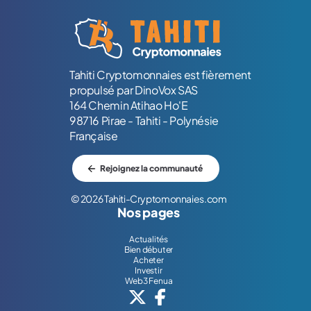
Logo Tahiti-Cryptomonnaies.com
Tahiti Cryptomonnaies est fièrement
propulsé par DinoVox SAS
164 Chemin Atihao Ho'E
98716 Pirae - Tahiti - Polynésie
Française
Rejoignez la communauté
© 2026 Tahiti-Cryptomonnaies.com
Nos pages
Actualités
Bien débuter
Acheter
Investir
Web3 Fenua