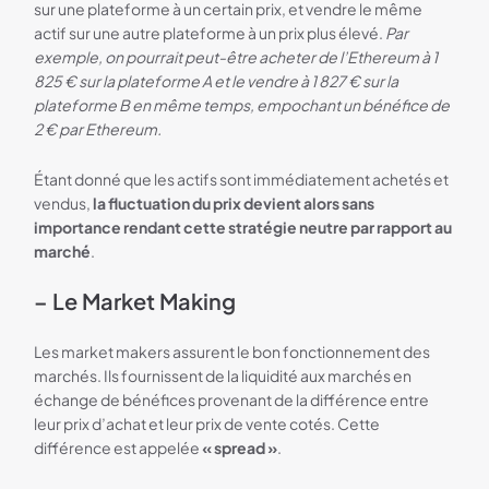
sur une plateforme à un certain prix, et vendre le même
actif sur une autre plateforme à un prix plus élevé.
Par
exemple, on pourrait peut-être acheter de l’Ethereum à 1
825 € sur la plateforme A et le vendre à 1 827 € sur la
plateforme B en même temps, empochant un bénéfice de
2 € par Ethereum.
Étant donné que les actifs sont immédiatement achetés et
vendus,
la fluctuation du prix devient alors sans
importance rendant cette stratégie neutre par rapport au
marché
.
– Le Market Making
Les market makers assurent le bon fonctionnement des
marchés. Ils fournissent de la liquidité aux marchés en
échange de bénéfices provenant de la différence entre
leur prix d’achat et leur prix de vente cotés. Cette
différence est appelée
« spread »
.