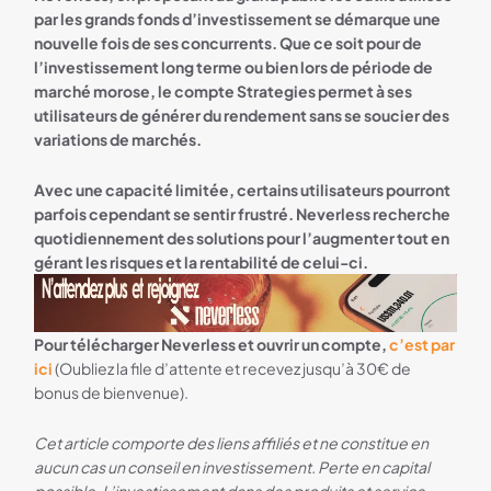
par les grands fonds d’investissement se démarque une
nouvelle fois de ses concurrents. Que ce soit pour de
l’investissement long terme ou bien lors de période de
marché morose, le compte Strategies permet à ses
utilisateurs de générer du rendement sans se soucier des
variations de marchés.
Avec une capacité limitée, certains utilisateurs pourront
parfois cependant se sentir frustré. Neverless recherche
quotidiennement des solutions pour l’augmenter tout en
gérant les risques et la rentabilité de celui-ci.
Bannière Neverless
Pour télécharger Neverless et ouvrir un compte,
c’est par
ici
(Oubliez la file d’attente et recevez jusqu’à 30€ de
bonus de bienvenue).
Cet article comporte des liens affiliés et ne constitue en
aucun cas un conseil en investissement. Perte en capital