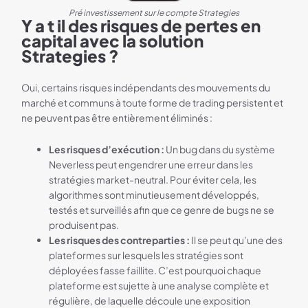
Pré investissement sur le compte Strategies
Y a t il des risques de pertes en
capital avec la solution
Strategies ?
Oui, certains risques indépendants des mouvements du
marché et communs à toute forme de trading persistent et
ne peuvent pas être entièrement éliminés :
Les risques d’exécution :
Un bug dans du système
Neverless peut engendrer une erreur dans les
stratégies market-neutral. Pour éviter cela, les
algorithmes sont minutieusement développés,
testés et surveillés afin que ce genre de bugs ne se
produisent pas.
Les risques des contreparties :
Il se peut qu’une des
plateformes sur lesquels les stratégies sont
déployées fasse faillite. C’est pourquoi chaque
plateforme est sujette à une analyse complète et
régulière, de laquelle découle une exposition