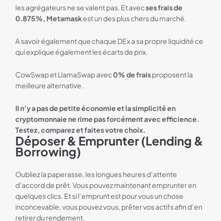
les agrégateurs ne se valent pas. Et avec
ses frais de
0.875%, Metamask
est un des plus chers du marché.
A savoir également que chaque DEx a sa propre liquidité ce
qui explique également les écarts de prix.
CowSwap et LlamaSwap avec
0% de frais
proposent la
meilleure alternative.
Il n’y a pas de petite économie et la simplicité en
cryptomonnaie ne rime pas forcément avec efficience.
Testez, comparez et faites votre choix.
Déposer & Emprunter (Lending &
Borrowing)
Oubliez la paperasse, les longues heures d’attente
d’accord de prêt. Vous pouvez maintenant emprunter en
quelques clics. Et si l’emprunt est pour vous un chose
inconcevable, vous pouvez vous, prêter vos actifs afin d’en
retirer du rendement.