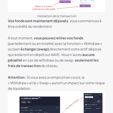
Validation de la transaction
Vos fonds sont maintenant déposés
, vous commencez à
être crédité du rendement.
A tout moment,
vous pouvez retirer vos fonds
(partiellement ou en totalité) avec la fonction « Withdraw »
ou bien
échanger (swap)
directement votre actif déposé
qui resteront en dépôt sur AAVE. Vous n’aurez
aucune
pénalité
en cas de withdraw ou de swap,
seulement les
frais de transaction
du réseau.
Attention :
Si vous avez un emprunt en cours, le
« Withdraw » et le « Swap » auront un impact sur votre risque
de liquidation.