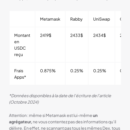
Metamask
Rabby
UniSwap
Cow
Montant
2419$
2433$
2434$
244
en
USDC
reçu
Frais
0.875%
0.25%
0.25%
0%
Apps*
*Données disponibles à la date de l’écriture de l’article
(Octobre 2024)
Attention : même si Metamask est lui-même
un
agrégateur,
ne vous contentez pas des informations qu’il
délivre. En effet, ne scannant pas tous les mêmes Dex, tous