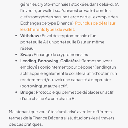
gérer les crypto-monnaies stockées dans celui-ci. (A
l’inverse, un wallet
custodial
est un wallet dont les
clefs sont gérées par une tierce partie : exemple des
Exchanges de type Binance).
Pour plus de détail sur
les différents types de wallet.
Withdraw :
Envoi de cryptomonnaie d’un
portefeuille A à un portefeuille B sur un même
réseau.
Swap :
Echange de cryptomonnaies
Lending, Borrowing, Collatéral :
Termes souvent
employés conjointement pour déposer (lending) un
actif appelé également le collatéral afin d’obtenir un
rendement et/ou avoir une capacité à emprunter
(borrowing) un autre actif.
Bridge :
Protocole qui permet de déplacer un actif
d’une chaine A à une chaine B.
Maintenant que vous êtes familiarisé avec les différents
termes de la Finance Décentralisé, étudions-les à travers
des cas pratiques.