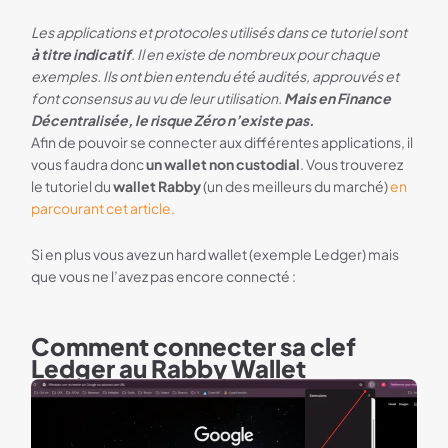
Les applications et protocoles utilisés dans ce tutoriel sont
à titre indicatif
. Il en existe de nombreux pour chaque
exemples. Ils ont bien entendu été audités, approuvés et
font consensus au vu de leur utilisation.
Mais en Finance
Décentralisée, le risque Zéro n’existe pas.
Afin de pouvoir se connecter aux différentes applications, il
vous faudra donc
un wallet non custodial
. Vous trouverez
le tutoriel du
wallet Rabby
(un des meilleurs du marché)
en
parcourant cet article.
Si en plus vous avez un hard wallet (exemple Ledger) mais
que vous ne l’avez pas encore connecté :
Comment connecter sa clef
Ledger au Rabby Wallet