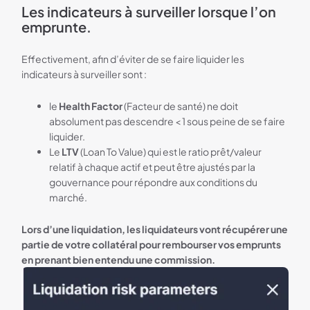
Les indicateurs à surveiller lorsque l’on
emprunte.
Effectivement, afin d’éviter de se faire liquider les
indicateurs à surveiller sont :
le
Health Factor
(Facteur de santé) ne doit
absolument pas descendre < 1 sous peine de se faire
liquider.
Le
LTV
(Loan To Value) qui est le ratio prêt/valeur
relatif à chaque actif et peut être ajustés par la
gouvernance pour répondre aux conditions du
marché.
Lors d’une liquidation, les liquidateurs vont récupérer une
partie de votre collatéral pour rembourser vos emprunts
en prenant bien entendu une commission.