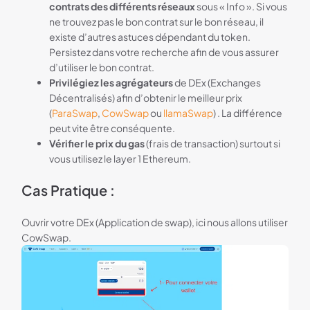
contrats des différents réseaux
sous « Info ». Si vous
ne trouvez pas le bon contrat sur le bon réseau, il
existe d’autres astuces dépendant du token.
Persistez dans votre recherche afin de vous assurer
d’utiliser le bon contrat.
Privilégiez les agrégateurs
de DEx (Exchanges
Décentralisés) afin d’obtenir le meilleur prix
(
ParaSwap
,
CowSwap
ou
llamaSwap
) . La différence
peut vite être conséquente.
Vérifier le prix du gas
(frais de transaction) surtout si
vous utilisez le layer 1 Ethereum.
Cas Pratique :
Ouvrir votre DEx (Application de swap), ici nous allons utiliser
CowSwap.