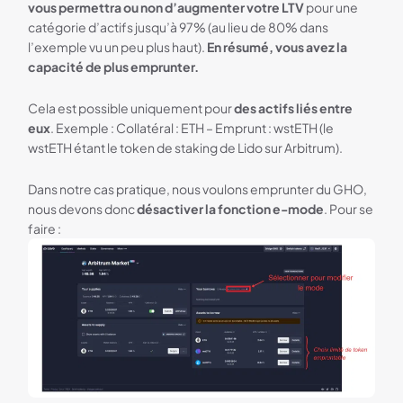
vous permettra ou non d’augmenter votre LTV
pour une
catégorie d’actifs jusqu’à 97% (au lieu de 80% dans
l’exemple vu un peu plus haut).
En résumé, vous avez la
capacité de plus emprunter.
Cela est possible uniquement pour
des actifs liés entre
eux
. Exemple : Collatéral : ETH – Emprunt : wstETH (le
wstETH étant le token de staking de Lido sur Arbitrum).
Dans notre cas pratique, nous voulons emprunter du GHO,
nous devons donc
désactiver la fonction e-mode
. Pour se
faire :