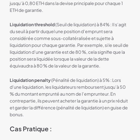
jusqu’à 0,80 ETH dans la devise principale pour chaque 1
ETH de garantie.
Liquidation threshold
(Seuil de liquidation) à 84% : Il s’agit
du seuil à partir duquel une position d’emprunt sera
considérée comme sous-collatéralisée et sujette à
liquidation pour chaque garantie. Par exemple, si le seuil de
liquidation d’une garantie est de 80 %, cela signifie que la
position sera liquidée lorsque la valeur de la dette
équivaudra à 80 % de la valeur de la garantie.
Liquidation penalty
(Pénalité de liquidation) à 5% : Lors
d’une liquidation, les liquidateurs remboursent jusqu’à 50
% du montant emprunté au nom de l’emprunteur. En
contrepartie, ils peuvent acheter la garantie à un prix réduit
et garder la différence (pénalité de liquidation) en guise de
bonus.
Cas Pratique :