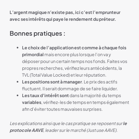
L’argent magique n’existe pas, ici c’est l’emprunteur
avec ses intérêts qui paye le rendement du préteur.
Bonnes pratiques :
Le choix de l’application est
comme à chaque fois
primordial
mais encore plus lorsque l’on va y
déposer pour un certain temps nos fonds. Faites vos
propres recherches, vérifiez leurs antécédents, la
TVL (Total Value Locked) et leur réputation.
Les positions sont à manager
. Le prix des actifs
fluctuent. Il serait dommage de se faire liquider.
Les taux d’intérêt sont
dans la majorité du temps
variables
, vérifiez-les de temps en temps également
afin d’éviter toutes mauvaises surprises.
Les explications ainsi que le cas pratique se reposent sur
le
protocole AAVE
, leader sur le marché (Just use AAVE).