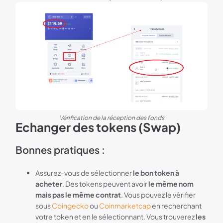
Vérification de la réception des fonds
Echanger des tokens (Swap)
Bonnes pratiques :
Assurez-vous de sélectionner
le bon token à
acheter
. Des tokens peuvent avoir
le même nom
mais pas le même contrat
. Vous pouvez le vérifier
sous
Coingecko
ou
Coinmarketcap
en recherchant
votre token et en le sélectionnant. Vous trouverez
les