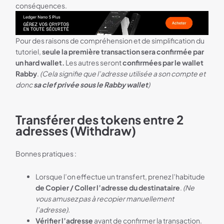
conséquences.
Bannière Ledger
Pour des raisons de compréhension et de simplification du
tutoriel,
seule la première transaction sera confirmée par
un hard wallet.
Les autres seront
confirmées par le wallet
Rabby
.
(Cela signifie que l’adresse utilisée a son compte et
donc
sa clef privée sous le Rabby wallet
)
Transférer des tokens entre 2
adresses (Withdraw)
Bonnes pratiques :
Lorsque l’on effectue un transfert, prenez l’habitude
de Copier / Coller l’adresse du destinataire
.
(Ne
vous amusez pas à recopier manuellement
l’adresse).
Vérifier l’adresse
avant de confirmer la transaction.