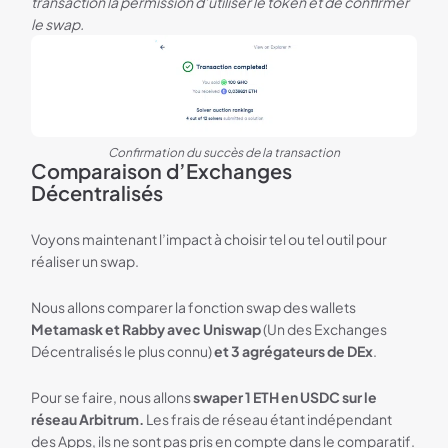
transaction la permission d’utiliser le token et de confirmer
le swap.
Confirmation du succès de la transaction
Comparaison d’Exchanges
Décentralisés
Voyons maintenant l’impact à choisir tel ou tel outil pour
réaliser un swap.
Nous allons comparer la fonction swap des wallets
Metamask et Rabby avec Uniswap
(Un des Exchanges
Décentralisés le plus connu)
et 3 agrégateurs de DEx
.
Pour se faire, nous allons
swaper 1 ETH en USDC sur le
réseau Arbitrum.
Les frais de réseau étant indépendant
des Apps, ils ne sont pas pris en compte dans le comparatif.