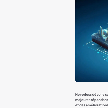
Neverless dévoile s
majeures répondant a
et des améliorations 