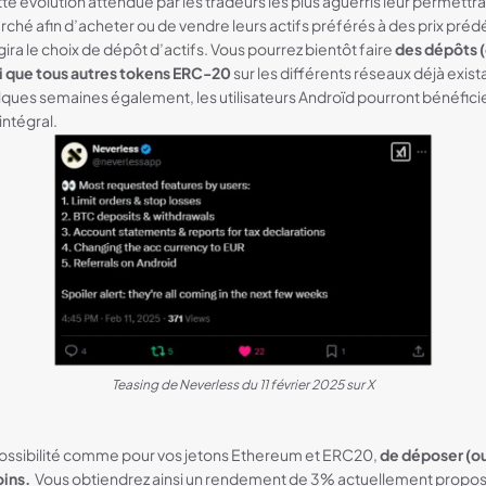
te évolution attendue par les tradeurs les plus aguerris leur permettra 
arché afin d’acheter ou de vendre leurs actifs préférés à des prix prédé
ira le choix de dépôt d’actifs. Vous pourrez bientôt faire
des dépôts (
i que tous autres tokens ERC-20
sur les différents réseaux déjà exist
lques semaines également, les utilisateurs Androïd pourront bénéfici
intégral.
Teasing de Neverless du 11 février 2025 sur X
possibilité comme pour vos jetons Ethereum et ERC20,
de déposer (ou
oins.
Vous obtiendrez ainsi un rendement de 3% actuellement proposé