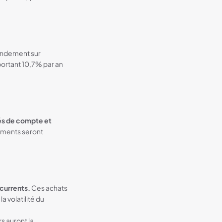
endement sur
portant 10,7% par an
vés de compte et
uments seront
écurrents.
Ces achats
a volatilité du
rs auront la