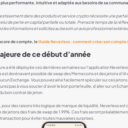
 plus performante, intuitive et adaptée aux besoins de sa commun
nvestissement dans des produits et service crypto nécessite une parfa
ui de perte en capital partielle ou totale. Prenez le temps de la réfle
 les informations et sollicitez au besoin un avis professionnel extérie
encore de compte, le
Guide Neverless : comment créer son compte
ajeure de ce début d’année
ure a été déployée ces dernières semaines sur l’application Neverles
us est dorénavant possible de swap des Memecoins et des jetons d’IA
r aucun Exchange. Vous pouvez ainsi facilement spéculer sur ces jetons 
urez pas à vous soucier d’avoir le bon portefeuille, d’aller sur un Ech
du bon contrat de jeton.
pour des raisons très logique de manque de liquidité, Neverless est d
e de jetons des frais de swap de 1.99%. Ces frais seront préalablemen
a transaction pour éviter toutes mauvaises surprises.