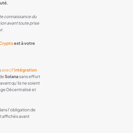
auté.
ite connaissance du
xion avant toute prise
ur.
 Crypto
est à votre
s
avec
l’intégration
 de
Solana
sans effort
avant qu’ils ne soient
ange Décentralisé et
ans l’obligation de
t affichés avant