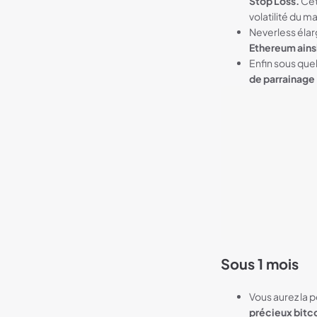
Stop Loss.
Cet
volatilité du m
Neverless élarg
Ethereum ains
Enfin sous que
de parrainage
Sous 1 mois
Vous aurez la 
précieux bitc