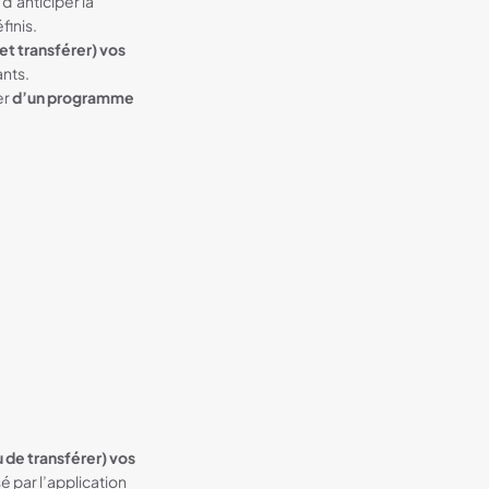
d’anticiper la
finis.
et transférer) vos
ants.
er
d’un programme
 de transférer) vos
 par l’application