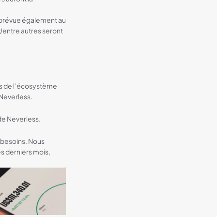
prévue également au
)
entre autres seront
ifs de l’écosystème
 Neverless.
de Neverless.
s besoins. Nous
s derniers mois,