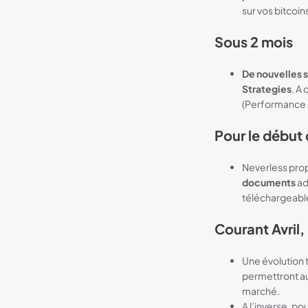
sur vos bitcoin
Sous 2 mois
De nouvelles 
Strategies
. A
(Performance ca
Pour le début 
Neverless prop
documents
ad
téléchargeable
Courant Avril,
Une évolution 
permettront au
marché.
A l’inverse, pou