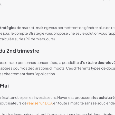
s.
stratégies
de market-making vous permettront de générer plus de r
 ce jour, le compte Strategie vous propose une seule solution vous rap
lculée sur les 90 derniers jours).
du 2nd trimestre
osera aux personnes concernées, la possibilité
d’extraire des rele
aptées pour vos déclarations d’impôts. Ces différents types de doc
s directement dans l’application.
 Mai
très attendue par les investisseurs, Neverless proposera
les achats r
x utilisateurs de
réaliser un DCA
en toute simplicité sans se soucier de l
r les tradeurs qui sont attentifs aux variations de marché, les utilisateu