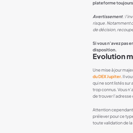
plateforme toujours
Avertissement
: l’i
risque. Notamment cel
de décision, recoupez
Si vous n’avez pas 
disposition.
Evolution m
Une mise à jour maje
du DEX Jupiter.
Il vo
qui ne sont listés su
trop connus. Vous n’a
de trouver l’adresse 
Attention cependant, 
prélever pour ce typ
toute validation de l