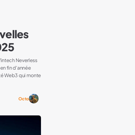
velles
025
 fintech Neverless
en fin d'année
iété Web3 qui monte
Octo