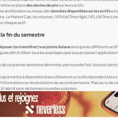
 mettre en place
des alertes de prix
sur leurs actifs.
sse amélioration au niveau des
données disponibles sur les actifs
est 
re. Le Market Cap, les volumes, l’ATH (
All Time High)
, l’ATL (
All Time Low
ur chaque actif.
la fin du semestre
époser (ou transférer) vos jetons Solana
ainsi que les différents act
guise afin d’utiliser tous les avantages que vous propose l’application
de ce premier semestre démontre une nouvelle fois l’écoute client 
ap à mettre à disposition à ses utilisateurs un outils répondant à leur
’informations sur les évolutions du second semestre. Mais au vu de ce
 l’abri d’avoir de bonnes nouvelles surprises.