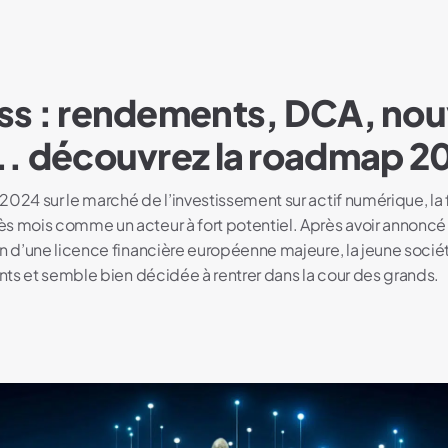
ss : rendements, DCA, nou
.. découvrez la roadmap 2
2024 sur le marché de l’investissement sur actif numérique, la
s mois comme un acteur à fort potentiel. Après avoir annoncé 
on d’une licence financière européenne majeure, la jeune soc
ents et semble bien décidée à rentrer dans la cour des grands.