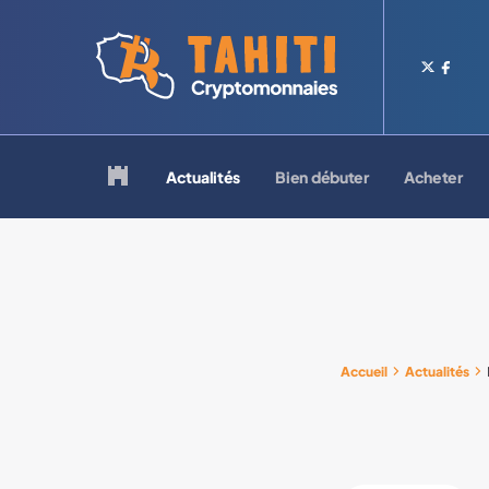
Logo Tahiti-Cryptomonnaies.com
Retour à la page d'accueil
Actualités
Bien débuter
Acheter
Accueil
Actualités