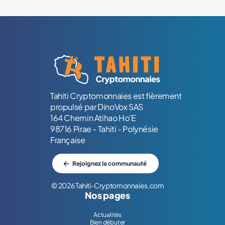
Logo Tahiti-Cryptomonnaies.com
Tahiti Cryptomonnaies est fièrement
propulsé par DinoVox SAS
164 Chemin Atihao Ho'E
98716 Pirae - Tahiti - Polynésie
Française
Rejoignez la communauté
© 2026 Tahiti-Cryptomonnaies.com
Nos pages
Actualités
Bien débuter