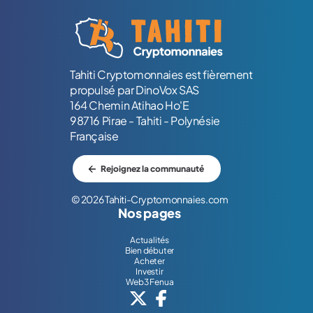
Logo Tahiti-Cryptomonnaies.com
Tahiti Cryptomonnaies est fièrement
propulsé par DinoVox SAS
164 Chemin Atihao Ho'E
98716 Pirae - Tahiti - Polynésie
Française
Rejoignez la communauté
© 2026 Tahiti-Cryptomonnaies.com
Nos pages
Actualités
Bien débuter
Acheter
Investir
Web3 Fenua