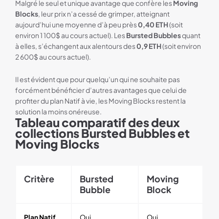
Malgré le seul et unique avantage que confère les
Moving
Blocks
, leur prix n’a cessé de grimper, atteignant
aujourd’hui une moyenne d’à peu près
0,40 ETH
(soit
environ 1 100$ au cours actuel). Les
Bursted Bubbles
quant
à elles, s’échangent aux alentours des
0,9 ETH
(soit environ
2 600$ au cours actuel).
Il est évident que pour quelqu’un qui ne souhaite pas
forcément bénéficier d’autres avantages que celui de
profiter du plan Natif à vie, les Moving Blocks restent la
solution la moins onéreuse.
Tableau comparatif des deux
collections Bursted Bubbles et
Moving Blocks
Critère
Bursted
Moving
Bubble
Block
Plan Natif
Oui
Oui