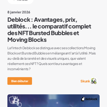
8 janvier 2026
Deblock : Avantages, prix,
utilités... le comparatif complet
des NFT Bursted Bubbles et
Moving Blocks
La fintech Deblock se distingue avec ses collections Moving
Blocks et Bursted Bubbles en mélangeant l'art à l'utilité. Mais
au‑delà de la rareté et des visuels uniques, que valent
réellement ces NFT ? Quels sont leurs avantages et
inconvénients ?
Skunk
Bien débuter