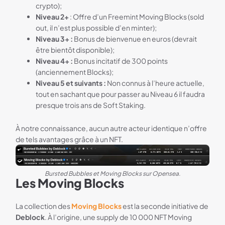
crypto);
Niveau 2+
: Offre d’un Freemint Moving Blocks (sold
out, il n’est plus possible d’en minter);
Niveau 3+ :
Bonus de bienvenue en euros (devrait
être bientôt disponible);
Niveau 4+ :
Bonus incitatif de 300 points
(anciennement Blocks);
Niveau 5 et suivants :
Non connus à l’heure actuelle,
tout en sachant que pour passer au Niveau 6 il faudra
presque trois ans de Soft Staking.
À notre connaissance, aucun autre acteur identique n’offre
de tels avantages grâce à un NFT.
Bursted Bubbles et Moving Blocks sur Opensea.
Les Moving Blocks
La collection des
Moving Blocks
est la seconde initiative de
Deblock
. À l’origine, une supply de 10 000 NFT Moving