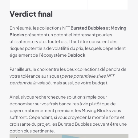
Verdict final
En résumé, les collections NFT
Bursted Bubbles
et
Moving
Blocks
présentent un potentiel intéressant pour les
utilisateurs crypto. Toutefois, il faut être conscient des
risques potentiels de volatilité du prix, lesquels dépendent
également de l’écosystème
Deblock
.
Par ailleurs, le choix entre les deux collections dépendra de
votre tolérance au risque (
perte potentielle si les NFT
perdent de la valeur
), mais aussi, de votre budget.
Ainsi, si vous recherchez une solution simple pour
économiser sur vos frais bancaires à vie plutôt que de
payer un abonnement premium, les Moving Blocks vous
suffiront. Cependant, si vous croyez en la montée forte et
croissante du projet, les Bursted Bubbles peuvent être une
option plus pertinente.