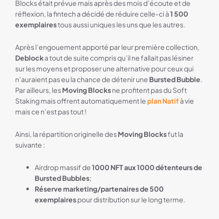
Blocks était prévue mais après des mois d’écoute et de
réflexion, la fintech a décidé de réduire celle-ci à
1 500
exemplaires
tous aussi uniques les uns que les autres.
Après l’engouement apporté par leur première collection,
Deblock
a tout de suite compris qu’il ne fallait pas lésiner
sur les moyens et proposer une alternative pour ceux qui
n’auraient pas eu la chance de détenir une
Bursted Bubble
.
Par ailleurs, les
Moving Blocks
ne profitent pas du Soft
Staking mais offrent automatiquement le
plan Natif
à vie
mais ce n’est pas tout !
Ainsi, la répartition originelle des
Moving Blocks
fut la
suivante :
Airdrop massif de
1000 NFT aux 1000 détenteurs de
Bursted Bubbles
;
Réserve marketing/partenaires de 500
exemplaires
pour distribution sur le long terme.