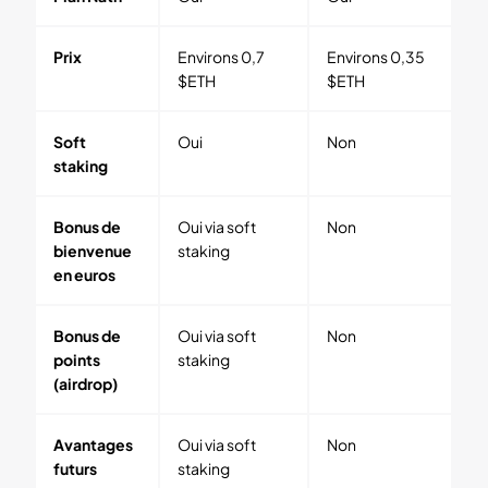
Prix
Environs 0,7
Environs 0,35
$ETH
$ETH
Soft
Oui
Non
staking
Bonus de
Oui via soft
Non
bienvenue
staking
en euros
Bonus de
Oui via soft
Non
points
staking
(airdrop)
Avantages
Oui via soft
Non
futurs
staking