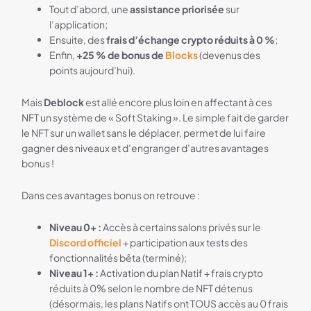
Tout d’abord, une
assistance priorisée
sur
l’application;
Ensuite, des
frais d’échange crypto réduits à 0 %
;
Enfin,
+25 % de bonus de
Blocks
(devenus des
points aujourd’hui).
Mais
Deblock
est allé encore plus loin en affectant à ces
NFT un système de « Soft Staking ». Le simple fait de garder
le NFT sur un wallet sans le déplacer, permet de lui faire
gagner des niveaux et d’engranger d’autres avantages
bonus !
Dans ces avantages bonus on retrouve :
Niveau 0+ :
Accès à certains salons privés sur le
Discord officiel
+ participation aux tests des
fonctionnalités bêta (terminé);
Niveau 1+ :
Activation du plan Natif + frais crypto
réduits à 0% selon le nombre de NFT détenus
(désormais, les plans Natifs ont TOUS accès au 0 frais