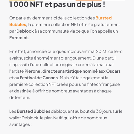
1 000 NFT et pas un de plus !
Deblock 3 mois Premium offert
On parle évidemment ici de la collection des
Bursted
Bubbles
, la première collection NFT offerte gratuitement
par
Deblock
à sa communauté via ce que l’on appelle un
Freemint
.
En effet, annoncée quelques mois avant mai 2023, celle-ci
avait suscité énormément d’engouement. D’une part, il
s’agissait d’une collection originale créée à la main par
l’artiste
Pierone, directeur artistique nominé aux Oscars
et au Festival de Cannes.
Mais c’était également la
première collection NFT créée pour une fintech française
et destinée à offrir de nombreux avantages à chaque
détenteur.
Les
Bursted Bubbles
débloquent au bout de 30 jours sur le
wallet Deblock, le plan Natif qui offre de nombreux
avantages :