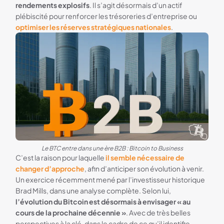
rendements explosifs
. Il s’agit désormais d’un actif
plébiscité pour renforcer les trésoreries d’entreprise ou
optimiser les réserves stratégiques nationales
.
Le BTC entre dans une ère B2B : Bitcoin to Business
C’est la raison pour laquelle
il semble nécessaire de
changer d’approche
, afin d’anticiper son évolution à venir.
Un exercice récemment mené par l’investisseur historique
Brad Mills, dans une analyse complète. Selon lui,
l’évolution du Bitcoin est désormais à envisager « au
cours de la prochaine décennie »
. Avec de très belles
perspectives à la clé, dans le cadre de ce qu’il identifie