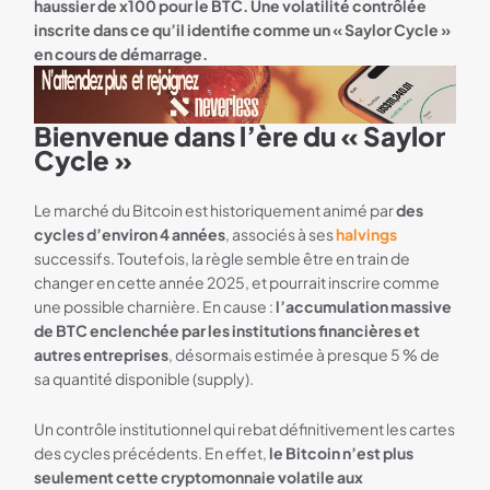
haussier de x100 pour le BTC. Une volatilité contrôlée
inscrite dans ce qu’il identifie comme un « Saylor Cycle »
en cours de démarrage.
Bienvenue dans l’ère du « Saylor
Bannière Neverless
Cycle »
Le marché du Bitcoin est historiquement animé par
des
cycles d’environ 4 années
, associés à ses
halvings
successifs. Toutefois, la règle semble être en train de
changer en cette année 2025, et pourrait inscrire comme
une possible charnière. En cause :
l’accumulation massive
de BTC enclenchée par les institutions financières et
autres entreprises
, désormais estimée à presque 5 % de
sa quantité disponible (supply).
Un contrôle institutionnel qui rebat définitivement les cartes
des cycles précédents. En effet,
le Bitcoin n’est plus
seulement cette cryptomonnaie volatile aux