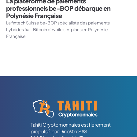
La plateforme de paiements
professionnels be-BOP débarque en
Polynésie Française
La fintech Suisse be-BOP spécialiste des paiements
hybrides fiat-Bitcoin dévoile ses plans en Polynésie
Française
Logo Tahiti-Cryptomonnaies.com
Tahiti Cryptomonnaies est fièrement
propulsé par DinoVox SAS