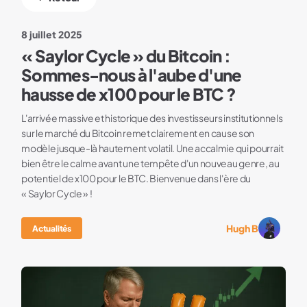
8 juillet 2025
« Saylor Cycle » du Bitcoin :
Sommes-nous à l'aube d'une
hausse de x100 pour le BTC ?
L'arrivée massive et historique des investisseurs institutionnels
sur le marché du Bitcoin remet clairement en cause son
modèle jusque-là hautement volatil. Une accalmie qui pourrait
bien être le calme avant une tempête d'un nouveau genre, au
potentiel de x100 pour le BTC. Bienvenue dans l'ère du
« Saylor Cycle » !
Hugh B
Actualités