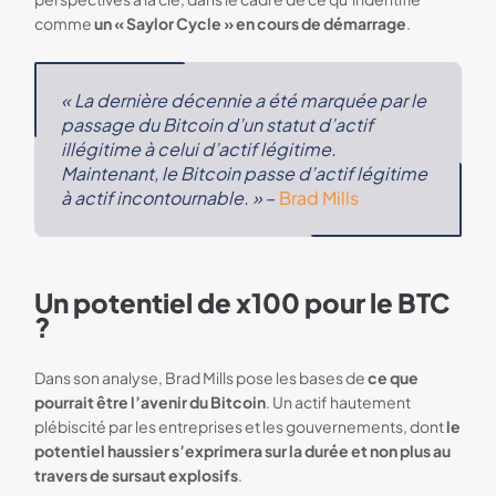
comme
un « Saylor Cycle » en cours de démarrage
.
« La dernière décennie a été marquée par le
passage du Bitcoin d’un statut d’actif
illégitime à celui d’actif légitime.
Maintenant, le Bitcoin passe d’actif légitime
à actif incontournable. »
–
Brad Mills
Un potentiel de x100 pour le BTC
?
Dans son analyse, Brad Mills pose les bases de
ce que
pourrait être l’avenir du Bitcoin
. Un actif hautement
plébiscité par les entreprises et les gouvernements, dont
le
potentiel haussier s’exprimera sur la durée et non plus au
travers de sursaut explosifs
.