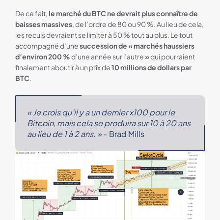
De ce fait,
le marché du BTC ne devrait plus connaître de
baisses massives
, de l’ordre de 80 ou 90 %. Au lieu de cela,
les reculs devraient se limiter à 50 % tout au plus. Le tout
accompagné d’une
succession de « marchés haussiers
d’environ 200 %
d’une année sur l’autre
»
qui pourraient
finalement aboutir à un prix de
10 millions de dollars par
BTC
.
« Je crois qu’il y a un dernier x100 pour le
Bitcoin, mais cela se produira sur 10 à 20 ans
au lieu de 1 à 2 ans. »
– Brad Mills