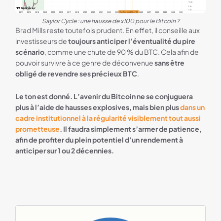
Saylor Cycle : une hausse de x100 pour le Bitcoin ?
Brad Mills reste toutefois prudent. En effet, il conseille aux
investisseurs de
toujours anticiper l’éventualité du pire
scénario
, comme une chute de 90 % du BTC. Cela afin de
pouvoir survivre à ce genre de déconvenue
sans être
obligé de revendre ses précieux BTC
.
Le ton est donné. L’avenir du Bitcoin ne se conjuguera
plus à l’aide de hausses explosives, mais bien plus
dans un
cadre institutionnel à la régularité visiblement tout aussi
prometteuse
. Il faudra simplement s’armer de patience,
afin de profiter du plein potentiel d’un rendement à
anticiper sur 1 ou 2 décennies.