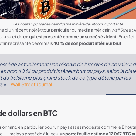
Le Bhoutan possède une industrie minière de Bitcoin importante
gine d’un récent intérêt tout particulier du média américain
Wall Street J
 au sujet de
ce qui est présenté comme un succès évident
. En effet,
utan représente désormais
40 % de son produit intérieur brut
.
ossède actuellement une réserve de bitcoins d’une valeur de
t environ 40 % du produit intérieur brut du pays, selon la pl
it du troisième plus grand stock de ce type détenu par les
s »
–
Wall Street Journal
 de dollars en BTC
sionnant, en particulier pour un pays assez modeste comme le Bhoutan.
 de l’Himalaya possède à lui seul
un portefeuille estimé à 12 067 BTC au