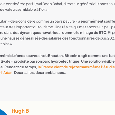
oin considérée par Ujjwal Deep Dahal, directeur général du fonds sou
e valeur, semblable à l’or
».
Bhoutan – déjà considéré comme un pays pauvre – a
énormément souffert
ecteur très important du tourisme. Une réalité qui met encore un peu pl
rire dans des dynamiques novatrices, comme le minage de BTC
. Et 
une hausse généralisée des salaires des fonctionnaires
depuis 2023
coins ».
énéral du fonds souverain du Bhoutan, Bitcoin « agit comme une batt
tivale » produite par son parc hydroélectrique. Une solution visibl
ées. Pendant ce temps,
la France vient de rejeter sans même l’étudie
 l’Adan
. Deux salles, deux ambiances…
Hugh B