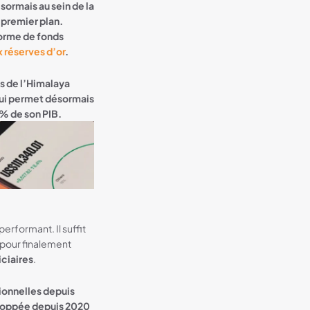
sormais au sein de la
 premier plan.
orme de fonds
 réserves d’or
.
ys de l’Himalaya
 lui permet désormais
 % de son PIB.
erformant. Il suffit
 pour finalement
iciaires
.
tionnelles depuis
eloppée depuis 2020