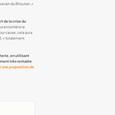
verain du Bhoutan, «
 de la crise du
us en lumière la
pour cause, cela aura
, « totalement
erie, en utilisant
ement très rentable
r une proposition de