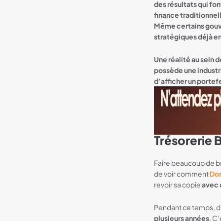
des résultats qui fo
finance traditionne
Même certains gouv
stratégiques déjà 
Une réalité au sein d
possède une industri
d’afficher un portefe
Trésorerie 
Bannière Neverless
Faire beaucoup de bru
de voir comment
Don
revoir sa copie
avec 
Pendant ce temps, d
plusieurs années
. C