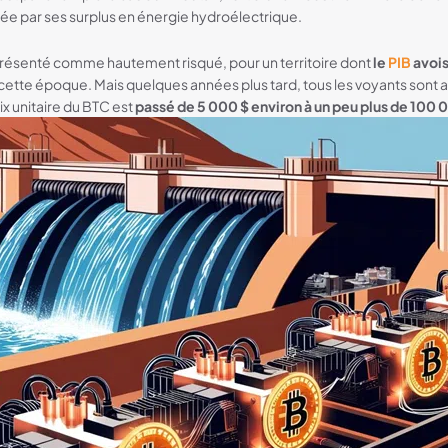
ée par ses surplus en énergie hydroélectrique.
 présenté comme hautement risqué, pour un territoire dont
le
PIB
avois
cette époque. Mais quelques années plus tard, tous les voyants sont au v
ix unitaire du BTC est
passé de 5 000 $ environ à un peu plus de 100 