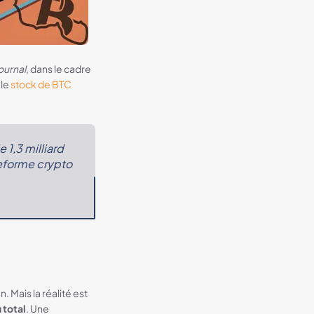
ournal
, dans le cadre
 le
stock de BTC
 1,3 milliard
ateforme crypto
 Mais la réalité est
 total
. Une