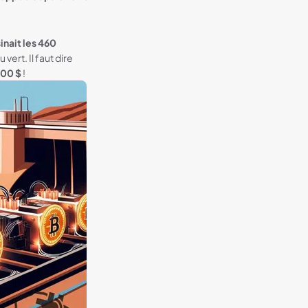
inait les 460
ert. Il faut dire
000 $
!