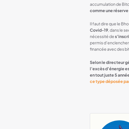
accumulation de Bitc
comme une réserve d
Il faut dire que le 
Covid-19
, dans le s
nécessité de
s’insc
permis d’enclencher
financée avec des bit
Selon le directeur g
l’excès d’énergie es
en tout juste 5 ann
ce type déposée par