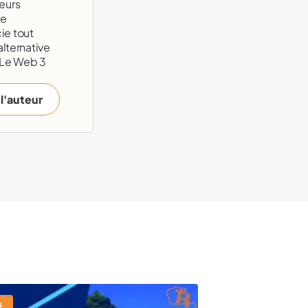
eurs
te
ie tout
alternative
 Le Web 3
 l'auteur
s