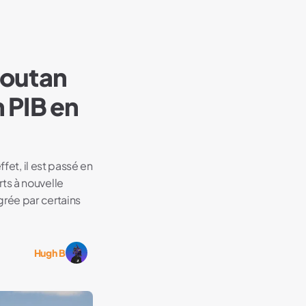
houtan
 PIB en
fet, il est passé en
ts à nouvelle
grée par certains
Hugh B