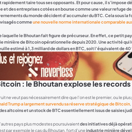
nt rapidement taire tous ses opposants. Et pour cause, il s’impose dé
lle et des entreprises cotées en bourse comme une valeur refuge de
ernements du monde décident d’accumuler du BTC. Cela sous la f
envisagés comme
une nouvelle norme internationale comparable aux
e laquelle le Bhoutan fait figure de précurseur. En effet, ce petit pa
e minière de Bitcoin opérationnelle depuis 2020. Une activité qui
uille estimé à 1,3 milliard de dollars en BTC, soit l’équivalent de 40
Bitcoin : le Bhoutan explose les records
it ne veut pas nécessairement dire que l’on est le premier, ou le plus p
ald Trump a largement survendu sa réserve stratégique de Bitcoin
,
des altcoins et un stock de BTC essentiellement issus de saisies jud
’autres pays plus modestes poursuivaient
des initiatives déjà opéra
’est par exemple le cas du Bhoutan, fort d’une
industrie minière dév