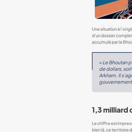
Une situation à l’ori
d’un dossier complet
accumulé par le Bho
« Le Bhoutan p
de dollars, soi
Arkham. Il s’ag
gouvernement
1,3 milliard
Le chiffre est impres
bien là, ce territoire