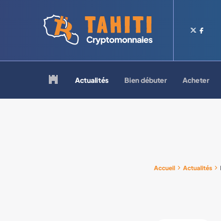
Logo Tahiti-Cryptomonnaies.com
Retour à la page d'accueil
Actualités
Bien débuter
Acheter
Accueil
Actualités