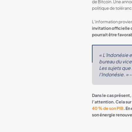
de Bitcoin. Une anno
politique de toléran
L’information provi
invitation officiell
pourrait être favor
«
L
‘Indonésie
e
bureau
du
vice
Les sujets que
l
‘Indon
ésie
.
»
Dans le cas présent
l’attention. Cela s
40 % de son PIB
. En
son énergie
renouvel