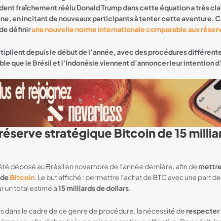
dent fraîchement réélu Donald Trump dans cette équation a très cl
e, en incitant de nouveaux participants à tenter cette aventure. C
 de définir
une nouvelle norme internationale comparable aux réserv
iplient depuis le début de l’année, avec des procédures différente
ble que le Brésil et l’Indonésie viennent d’annoncer leur intention d
 réserve stratégique Bitcoin de 15 milli
t été déposé au Brésil en novembre de l’année dernière, afin de
mettre
 de
Bitcoin
. Le but affiché : permettre l’achat de BTC avec une part d
r un total estimé à
15 milliards de dollars
.
 dans le cadre de ce genre de procédure, la nécessité de
respecter 