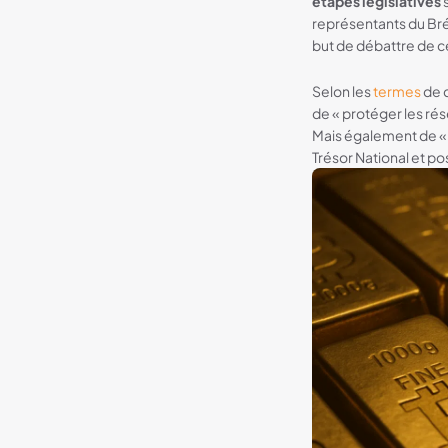
étapes législatives
s
représentants du Brés
but de débattre de c
Selon les
termes
de c
de « protéger les rés
Mais également de « m
Trésor National et p