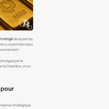
ôt mitigé
de la part du
ier y voyant bien plus
ouvernement.
romulgué par le
e la Chambre, et un
 pour
réserve stratégique