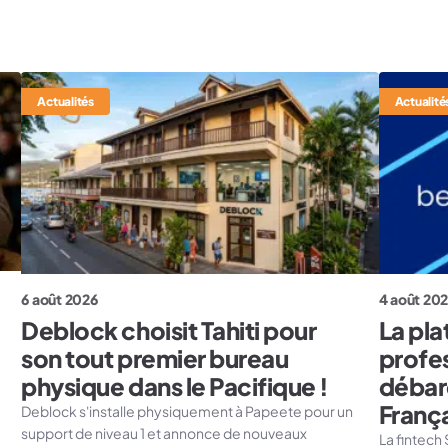
Actualités
Actualité
6 août 2026
4 août 20
Deblock choisit Tahiti pour
La pl
son tout premier bureau
profe
physique dans le Pacifique !
débar
Franç
Deblock s'installe physiquement à Papeete pour un
support de niveau 1 et annonce de nouveaux
La fintech