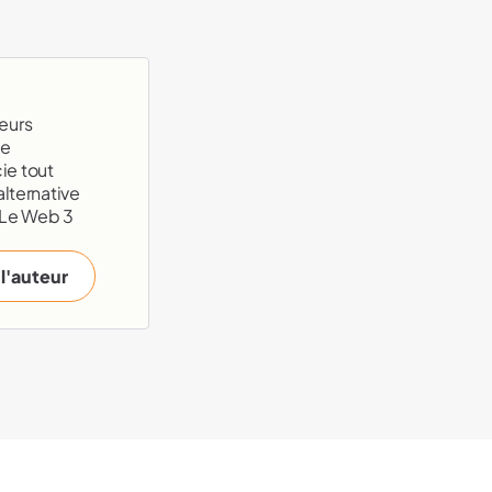
eurs
te
ie tout
alternative
 Le Web 3
 l'auteur