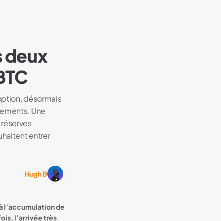
s deux
 BTC
option, désormais
rnements. Une
 réserves
uhaitent entrer
Hugh B
 à l’accumulation de
s, l’arrivée très