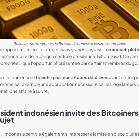
Réserves stratégiques de Bitcoin : le nouvel or version numérique
e apparent, ce projet a reçu –
sans grande surprise
–
un accueil plut
ique monétaire de la banque centrale brésilienne, Nilton David. Ce dern
ppropriée » que l’opportunité présentée par certains membres du g
 projet doit encore
franchir plusieurs étapes décisives
avant d’être p
 comme par exemple une approbation nécessaire par les législateurs d
at. Une affaire à suivre.
sident indonésien invite des Bitcoiners
ujet
l’Indonésie semble également s’intéresser à la mise en place d’une 