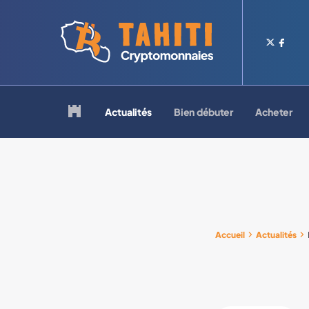
Logo Tahiti-Cryptomonnaies.com
Retour à la page d'accueil
Actualités
Bien débuter
Acheter
Accueil
Actualités