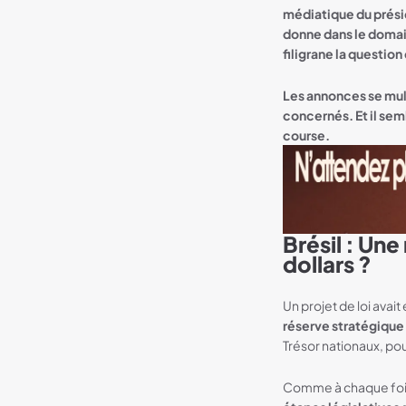
médiatique du prési
donne dans le domain
filigrane la question
Les annonces se mult
concernés. Et il sem
course.
Brésil : Une
Bannière Neverless
dollars ?
Un projet de loi avai
réserve stratégique
Trésor nationaux, pou
Comme à chaque fois