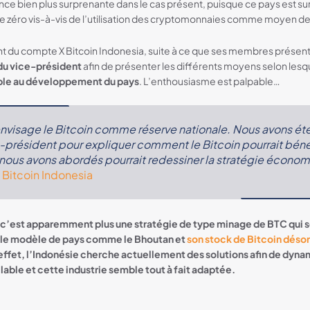
nce bien plus surprenante dans le cas présent, puisque ce pays est su
ce zéro vis-à-vis de l’utilisation des cryptomonnaies comme moyen d
ent du compte X Bitcoin Indonesia, suite à ce que ses membres prés
e du vice-président
afin de présenter les différents moyens selon lesq
able au développement du pays
. L’enthousiasme est palpable…
nvisage
le
Bitcoin comme réserve
nationale
.
Nous
avons
été
-président pour expliquer
comment
le
Bitcoin
pourrait
béné
 nous avons abordés
pourrait
redessiner
la stratégie
économ
–
Bitcoin Indonesia
, c’est apparemment plus une stratégie de type minage de BTC qui 
ur le modèle de pays comme le Bhoutan et
son stock de Bitcoin déso
 effet, l’Indonésie cherche actuellement des solutions afin de dyna
able et cette industrie semble tout à fait adaptée.