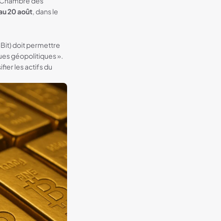
la Chambre des
au 20 août
, dans le
Bit) doit permettre
ques géopolitiques ».
ier les actifs du