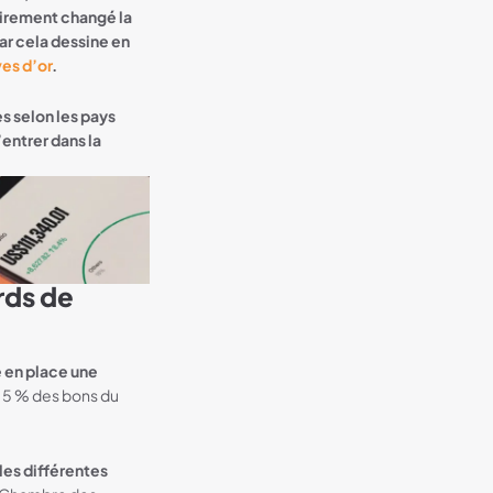
airement changé la
ar cela dessine en
es d’or
.
s selon les pays
’entrer dans la
ards de
 en place une
e 5 % des bons du
les différentes