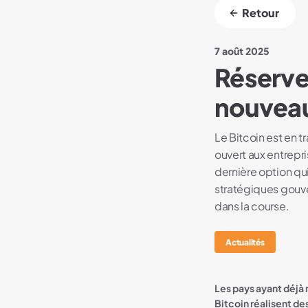
Retour
7 août 2025
Réserve
nouveau
Le Bitcoin est en 
ouvert aux entrepr
dernière option qu
stratégiques gouver
dans la course.
Actualités
Les pays ayant déjà 
Bitcoin réalisent de