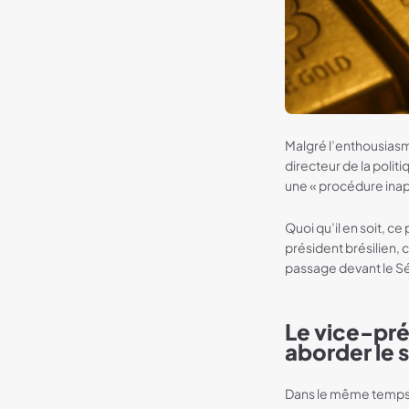
Malgré l’enthousiasm
directeur de la polit
une « procédure ina
Quoi qu’il en soit, ce
président brésilien,
passage devant le Sén
Le vice-pré
aborder le s
Dans le même temps, 