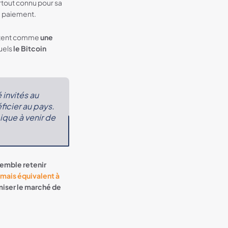
rtout connu pour sa
e paiement.
entent comme
une
uels
le Bitcoin
 invités
au
ficier
au
pays
.
ique
à venir de
semble retenir
rmais équivalent à
miser le marché de