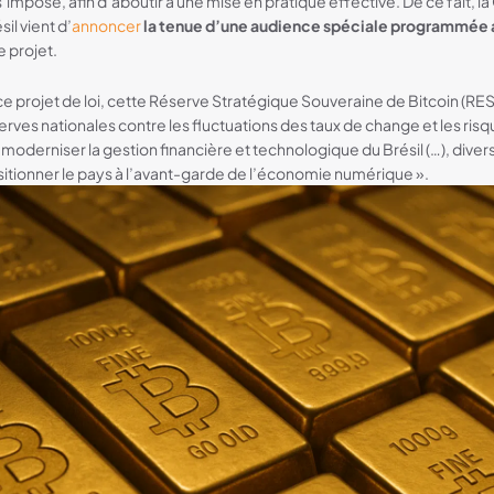
’impose, afin d’aboutir à une mise en pratique effective. De ce fait, 
il vient d’
annoncer
la tenue d’une audience spéciale programmée 
e projet.
e projet de loi, cette Réserve Stratégique Souveraine de Bitcoin (RES
erves nationales contre les fluctuations des taux de change et les ris
oderniser la gestion financière et technologique du Brésil (…), diversif
ositionner le pays à l’avant-garde de l’économie numérique ».