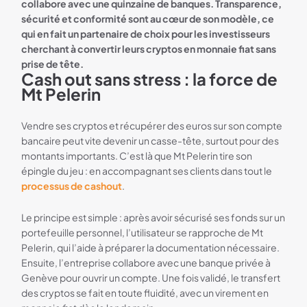
collabore avec une quinzaine de banques. Transparence,
sécurité et conformité sont au cœur de son modèle, ce
qui en fait un partenaire de choix pour les investisseurs
cherchant à convertir leurs cryptos en monnaie fiat sans
prise de tête.
Cash out sans stress : la force de
Mt Pelerin
Vendre ses cryptos et récupérer des euros sur son compte
bancaire peut vite devenir un casse-tête, surtout pour des
montants importants. C’est là que Mt Pelerin tire son
épingle du jeu : en accompagnant ses clients dans tout le
processus de cashout
.
Le principe est simple : après avoir sécurisé ses fonds sur un
portefeuille personnel, l’utilisateur se rapproche de Mt
Pelerin, qui l’aide à préparer la documentation nécessaire.
Ensuite, l’entreprise collabore avec une banque privée à
Genève pour ouvrir un compte. Une fois validé, le transfert
des cryptos se fait en toute fluidité, avec un virement en