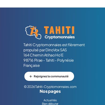
Logo Tahiti-Cryptomonnaies.com
Tahiti Cryptomonnaies est fièrement
propulsé par DinoVox SAS
164 Chemin Atihao Ho'E
98716 Pirae - Tahiti - Polynésie
Française
Rejoignez la communauté
© 2026 Tahiti-Cryptomonnaies.com
Nos pages
Actualités
Bien débuter