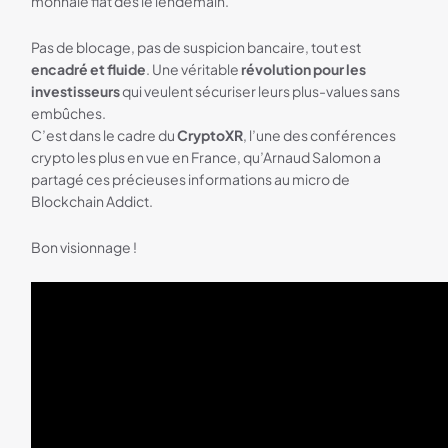
monnaie fiat dès le lendemain.
Pas de blocage, pas de suspicion bancaire, tout est
encadré et fluide
. Une véritable
révolution pour les
investisseurs
qui veulent sécuriser leurs plus-values sans
embûches.
C’est dans le cadre du
CryptoXR
, l’une des conférences
crypto les plus en vue en France, qu’Arnaud Salomon a
partagé ces précieuses informations au micro de
Blockchain Addict.
Bon visionnage !