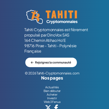
Logo Tahiti-Cryptomonnaies.com
Tahiti Cryptomonnaies est fièrement
propulsé par DinoVox SAS
164 Chemin Atihao Ho'E
98716 Pirae - Tahiti - Polynésie
Française
Rejoignez la communauté
© 2026 Tahiti-Cryptomonnaies.com
Nos pages
Actualités
Bien débuter
Acheter
Investir
Web3 Fenua