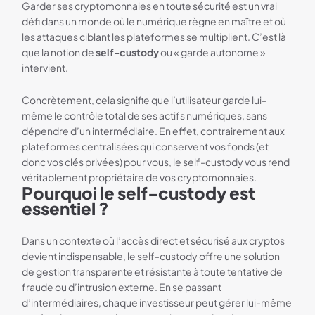
Garder ses cryptomonnaies en toute sécurité est un vrai
défi dans un monde où le numérique règne en maître et où
les attaques ciblant les plateformes se multiplient. C’est là
que la notion de
self-custody
ou « garde autonome »
intervient.
Concrètement, cela signifie que l’utilisateur garde lui-
même le contrôle total de ses actifs numériques, sans
dépendre d’un intermédiaire. En effet, contrairement aux
plateformes centralisées qui conservent vos fonds (et
donc vos clés privées) pour vous, le self-custody vous rend
véritablement propriétaire de vos cryptomonnaies.
Pourquoi le self-custody est
essentiel ?
Dans un contexte où l’accès direct et sécurisé aux cryptos
devient indispensable, le self-custody offre une solution
de gestion transparente et résistante à toute tentative de
fraude ou d’intrusion externe. En se passant
d’intermédiaires, chaque investisseur peut gérer lui-même