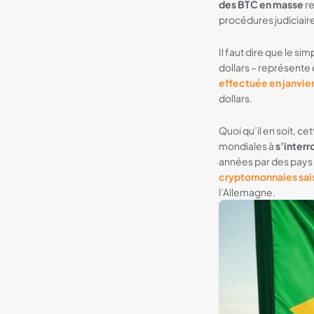
des BTC en masse
re
procédures judiciair
Il faut dire que le s
dollars – représente 
effectuée en janvie
dollars.
Quoi qu’il en soit, c
mondiales à
s’interr
années par des pays
cryptomonnaies sai
l’Allemagne.