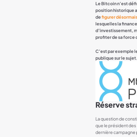
Le Bitcoin n’est déf
position historique
de
figurer désormais
lesquelles la finance
d’investissement, m
profiter de sa force
C’est par exemple le 
publique sur le sujet.
Réserve stra
Bannière MT Pelerin
La question de const
que le président des 
dernière campagne pré