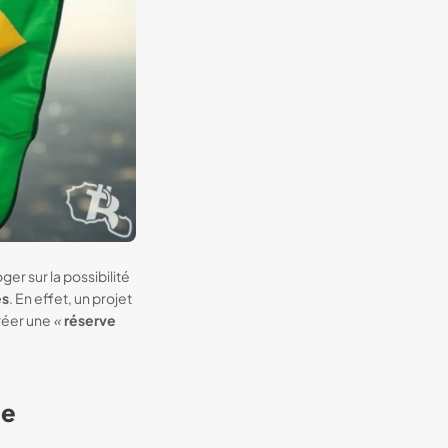
er sur la possibilité
es
. En effet, un projet
créer une
«
réserve
ce