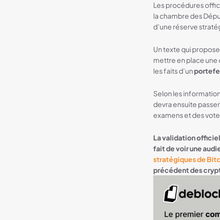
Les procédures offic
la chambre des Déput
d’une réserve straté
Un texte qui propos
mettre en place une d
les faits d’un
portefeu
Selon les informatio
devra ensuite passer
examens et des votes,
La validation offici
fait de voir une aud
stratégiques de Bit
précédent des crypt