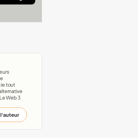
eurs
te
ie tout
alternative
 Le Web 3
 l'auteur