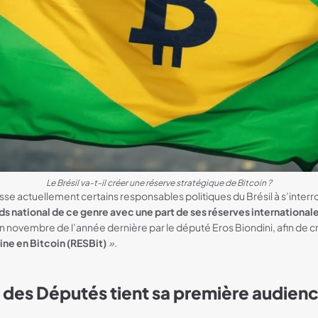
Le Brésil va-t-il créer une réserve stratégique de Bitcoin ?
sse actuellement certains responsables politiques du Brésil à s’interrog
ds national de ce genre avec une part de ses réserves international
en novembre de l’année dernière par le député Eros Biondini, afin de 
ine en Bitcoin (RESBit)
».
des Députés tient sa première audien