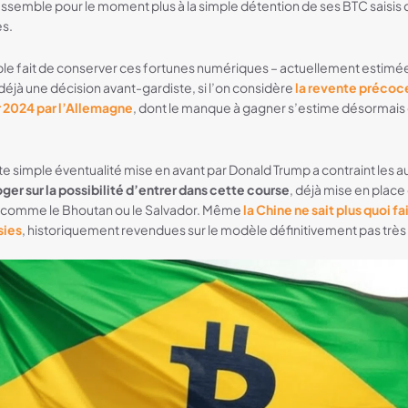
ssemble pour le moment plus à la simple détention de ses BTC saisis 
es.
imple fait de conserver ces fortunes numériques – actuellement estimée
déjà une décision avant-gardiste, si l’on considère
la revente précoc
r 2024 par l’Allemagne
, dont le manque à gagner s’estime désormais 
ette simple éventualité mise en avant par Donald Trump a contraint les 
oger sur la possibilité d’entrer dans cette course
, déjà mise en place
 comme le Bhoutan ou le Salvador. Même
la Chine ne sait plus quoi fa
sies
, historiquement revendues sur le modèle définitivement pas très