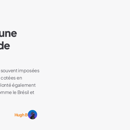
 une
 de
res souvent imposées
s cotées en
volonté également
mme le Brésil et
Hugh B