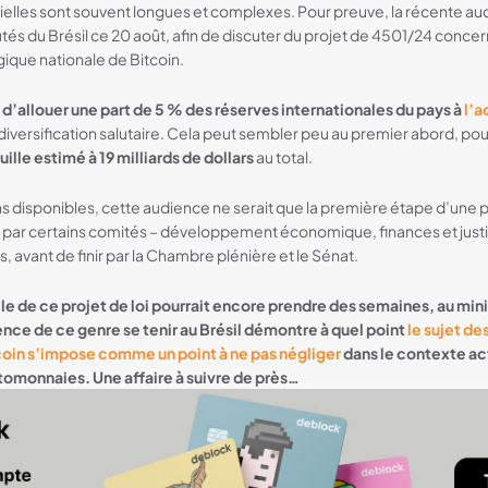
ielles sont souvent longues et complexes. Pour preuve, la récente a
és du Brésil ce 20 août, afin de discuter du projet de 4501/24 concern
gique nationale de Bitcoin.
e
d’allouer une part de 5 % des réserves internationales du pays à
l’a
iversification salutaire. Cela peut sembler peu au premier abord, pourt
ille estimé à 19 milliards de dollars
au total.
ns disponibles, cette audience ne serait que la première étape d’une 
 par certains comités – développement économique, finances et justi
 avant de finir par la Chambre plénière et le Sénat.
elle de ce projet de loi pourrait encore prendre des semaines, au mi
ience de ce genre se tenir au Brésil démontre à quel point
le sujet de
coin s’impose comme un point à ne pas négliger
dans le contexte ac
omonnaies. Une affaire à suivre de près…