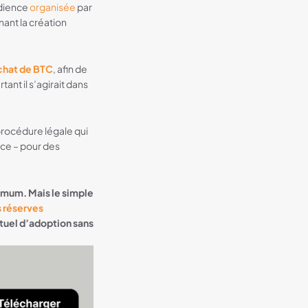
udience
organisée
par
ant la création
chat de BTC
, afin de
ant il s’agirait dans
procédure légale qui
ce – pour des
nimum. Mais le simple
s réserves
tuel d’adoption sans