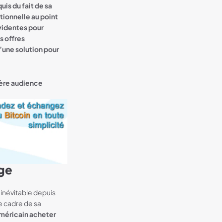
is du fait de sa
tionnelle au point
évidentes pour
s offres
une solution pour
ière audience
oge
névitable depuis
e cadre de sa
méricain acheter