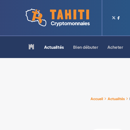
Logo Tahiti-Cryptomonnaies.com
Retour à la page d'accueil
Actualités
Bien débuter
Acheter
Accueil
Actualités