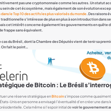
initivement pas une cryptomonnaie comme les autres. Un statut acqu
 au sein de cet écosystème, mais également de son évolution excep
 dans le Top 10 des actifs les plus valorisés du monde
. Des raisons 
 traditionnelle s’intéresse de plus en plus à son introduction dans se
ais cet intérêt concerne également les gouvernements en quête d’
 de frappe sans équivalent.
cas du Brésil, dont l
a Chambre des Députés vient de tenir sa prem
 On fait le
point…
tégique de Bitcoin : Le Brésil s’interr
 BTC
ituer une réserve stratégique en
Bitcoin
s’impose comme quasiment i
États-Unis en personne a envisagé l’éventualité d’en créer une dans l
sidentielle. Cela même si l’espoir initial de
voir le gouvernement a