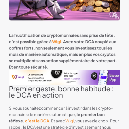
La fructification de cryptomonnaies sans prise de tête,
c’est possible grâce à
Wigl
. Avec votre DCA couplé aux
coffres forts, non seulement vous investissez tous les
mois de manière automatique, mais en plus vos cryptos
se multiplient sans action supplémentaire de votre part.
Et en toute sécurité.
Premier geste, bonne habitude :
wigl bannière
le DCA en action
Si vous souhaitez commencer à investir dans les crypto-
monnaies de manière automatique,
le premier bon
réflexe,
c’est le DCA
. Et avec
Wigl
, vous avez le choix. Pour
rappel, le DCA est une stratégie d’investissement nous