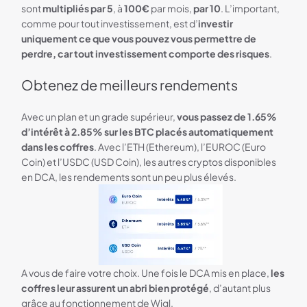
sont
multipliés par 5
, à
100€
par mois,
par 10
. L’important,
comme pour tout investissement, est d’
investir
uniquement ce que vous pouvez vous permettre de
perdre, car tout investissement comporte des risques
.
Obtenez de meilleurs rendements
Avec un plan et un grade supérieur,
vous passez de 1.65%
d’intérêt à 2.85% sur les BTC placés automatiquement
dans les coffres
. Avec l’ETH (Ethereum), l’EUROC (Euro
Coin) et l’USDC (USD Coin), les autres cryptos disponibles
en DCA, les rendements sont un peu plus élevés.
A vous de faire votre choix. Une fois le DCA mis en place,
les
coffres leur assurent un abri bien protégé
, d’autant plus
grâce au fonctionnement de Wigl.