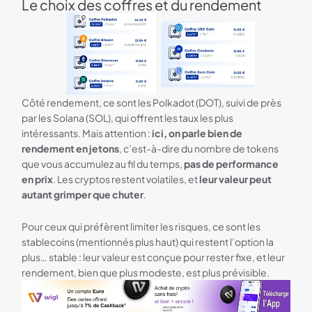
Le choix des coffres et du rendement
Côté rendement, ce sont les Polkadot (DOT), suivi de près
par les Solana (SOL), qui offrent les taux les plus
intéressants. Mais attention :
ici, on parle bien de
rendement en jetons
, c’est-à-dire du nombre de tokens
que vous accumulez au fil du temps,
pas de performance
en prix
. Les cryptos restent volatiles, et
leur valeur peut
autant grimper que chuter
.
Pour ceux qui préfèrent limiter les risques, ce sont les
stablecoins (mentionnés plus haut) qui restent l’option la
plus… stable : leur valeur est conçue pour rester fixe, et leur
rendement, bien que plus modeste, est plus prévisible.