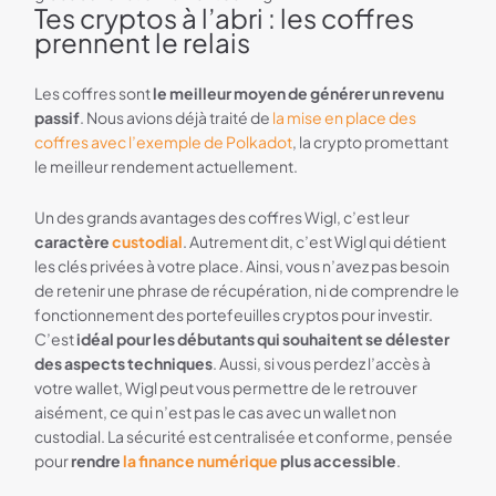
Tes cryptos à l’abri : les coffres
prennent le relais
Les coffres sont
le meilleur moyen de générer un revenu
passif
. Nous avions déjà traité de
la mise en place des
coffres avec l’exemple de Polkadot
, la crypto promettant
le meilleur rendement actuellement.
Un des grands avantages des coffres Wigl, c’est leur
caractère
custodial
. Autrement dit, c’est Wigl qui détient
les clés privées à votre place. Ainsi, vous n’avez pas besoin
de retenir une phrase de récupération, ni de comprendre le
fonctionnement des portefeuilles cryptos pour investir.
C’est
idéal pour les débutants qui souhaitent se délester
des aspects techniques
. Aussi, si vous perdez l’accès à
votre wallet, Wigl peut vous permettre de le retrouver
aisément, ce qui n’est pas le cas avec un wallet non
custodial. La sécurité est centralisée et conforme, pensée
pour
rendre
la finance numérique
plus accessible
.