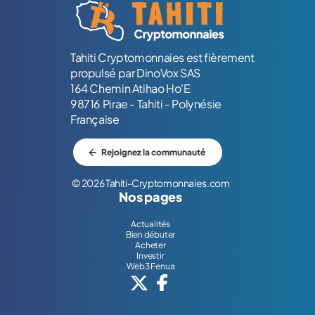
Tahiti Cryptomonnaies est fièrement
propulsé par DinoVox SAS
164 Chemin Atihao Ho'E
98716 Pirae - Tahiti - Polynésie
Française
Rejoignez la communauté
© 2026 Tahiti-Cryptomonnaies.com
Nos pages
Actualités
Bien débuter
Acheter
Investir
Web3 Fenua