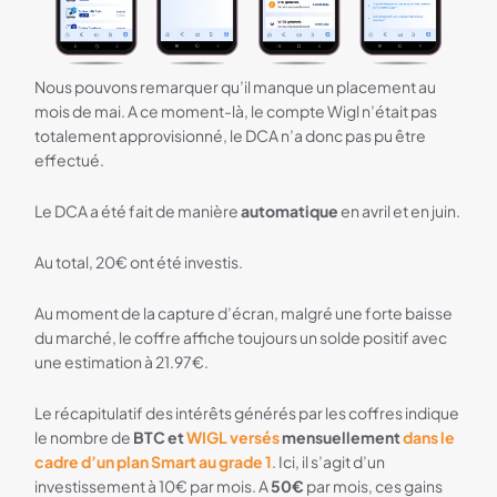
Nous pouvons remarquer qu’il manque un placement au
mois de mai. A ce moment-là, le compte Wigl n’était pas
totalement approvisionné, le DCA n’a donc pas pu être
effectué.
Le DCA a été fait de manière
automatique
en avril et en juin.
Au total, 20€ ont été investis.
Au moment de la capture d’écran, malgré une forte baisse
du marché, le coffre affiche toujours un solde positif avec
une estimation à 21.97€.
Le récapitulatif des intérêts générés par les coffres indique
le nombre de
BTC et
WIGL versés
mensuellement
dans le
cadre d’un plan Smart au grade 1
. Ici, il s’agit d’un
investissement à 10€ par mois. A
50€
par mois, ces gains