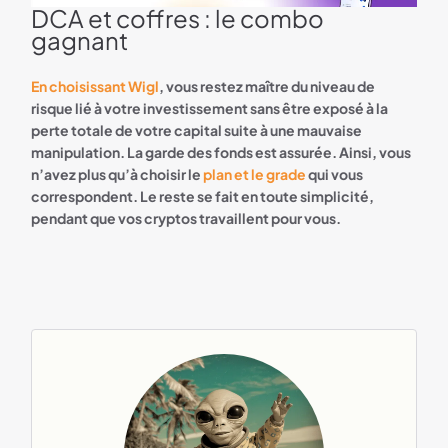
DCA et coffres : le combo
wigl bannière
gagnant
En choisissant Wigl
, vous restez maître du niveau de
risque lié à votre investissement sans être exposé à la
perte totale de votre capital suite à une mauvaise
manipulation. La garde des fonds est assurée. Ainsi, vous
n’avez plus qu’à choisir le
plan et le grade
qui vous
correspondent. Le reste se fait en toute simplicité,
pendant que vos cryptos travaillent pour vous.