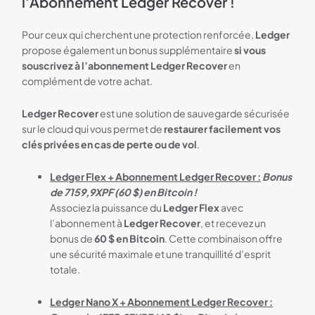
l’Abonnement Ledger Recover !
Pour ceux qui cherchent une protection renforcée,
Ledger
propose également un bonus supplémentaire
si vous
souscrivez à l’abonnement
Ledger Recover
en
complément de votre achat.
Ledger Recover
est une solution de sauvegarde sécurisée
sur le cloud qui vous permet de
restaurer facilement vos
clés privées en cas de perte ou de vol
.
Ledger Flex + Abonnement Ledger Recover :
Bonus
de 7159,9XPF (60 $) en Bitcoin !
Associez la puissance du
Ledger Flex
avec
l’abonnement à
Ledger Recover
, et recevez un
bonus de
60 $ en Bitcoin
. Cette combinaison offre
une sécurité maximale et une tranquillité d’esprit
totale.
Ledger Nano X + Abonnement Ledger Recover :