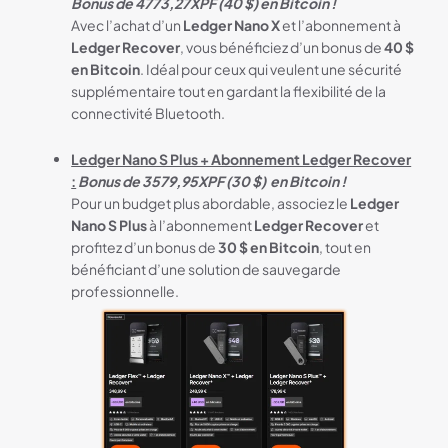
Bonus de
4773,27XPF (40 $) en Bitcoin !
Avec l’achat d’un
Ledger Nano X
et l’abonnement à
Ledger Recover
, vous bénéficiez d’un bonus de
40 $
en Bitcoin
. Idéal pour ceux qui veulent une sécurité
supplémentaire tout en gardant la flexibilité de la
connectivité Bluetooth.
Ledger Nano S Plus + Abonnement Ledger Recover
:
Bonus de
3579,95XPF
(30 $) en Bitcoin !
Pour un budget plus abordable, associez le
Ledger
Nano S Plus
à l’abonnement
Ledger Recover
et
profitez d’un bonus de
30 $ en Bitcoin
, tout en
bénéficiant d’une solution de sauvegarde
professionnelle.