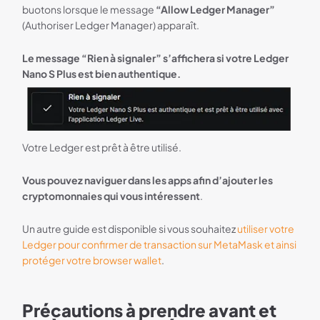
buotons lorsque le message
“Allow Ledger Manager”
(Authoriser Ledger Manager) apparaît.
Le message “Rien à signaler” s’affichera si votre Ledger
Nano S Plus est bien authentique.
Votre Ledger est prêt à être utilisé.
Vous pouvez naviguer dans les apps afin d’ajouter les
cryptomonnaies qui vous intéressent
.
Un autre guide est disponible si vous souhaitez
utiliser votre
Ledger pour confirmer de transaction sur MetaMask et ainsi
protéger votre browser wallet
.
Précautions à prendre avant et