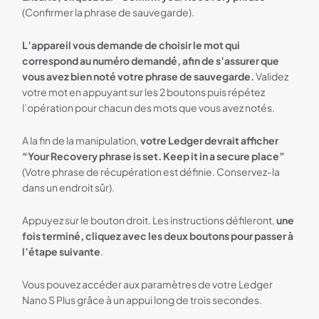
(Confirmer la phrase de sauvegarde).
L’appareil vous demande de choisir le mot qui
correspond au numéro demandé, afin de s’assurer que
vous avez bien noté votre phrase de sauvegarde.
Validez
votre mot en appuyant sur les 2 boutons puis répétez
l’opération pour chacun des mots que vous avez notés.
A la fin de la manipulation,
votre Ledger devrait afficher
“Your Recovery phrase is set. Keep it in a secure place”
(Votre phrase de récupération est définie. Conservez-la
dans un endroit sûr).
Appuyez sur le bouton droit. Les instructions défileront,
une
fois terminé, cliquez avec les deux boutons pour passer à
l’étape suivante
.
Vous pouvez accéder aux paramètres de votre Ledger
Nano S Plus grâce à un appui long de trois secondes.