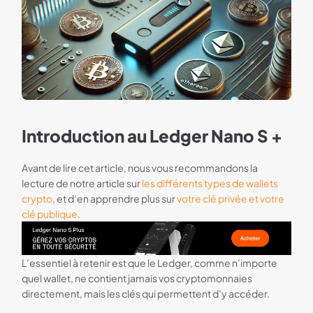
Introduction au Ledger Nano S +
Avant de lire cet article, nous vous recommandons la
lecture de notre article sur
les différents types de wallets
crypto
, et d’en apprendre plus sur
votre clé privée et votre
clé publique
.
Bannière Ledger
L’essentiel à retenir est que le Ledger, comme n’importe
quel wallet, ne contient jamais vos cryptomonnaies
directement, mais les clés qui permettent d’y accéder.