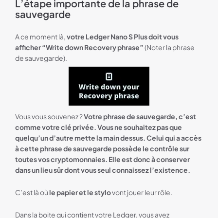
L’étape importante de la phrase de
sauvegarde
A ce moment là,
votre Ledger Nano S Plus doit vous
afficher “Write down Recovery phrase”
(Noter la phrase
de sauvegarde).
Vous vous souvenez ?
Votre phrase de sauvegarde, c’est
comme votre clé privée. Vous ne souhaitez pas que
quelqu’un d’autre mette la main dessus. Celui qui a accès
à cette phrase de sauvegarde possède le contrôle sur
toutes vos cryptomonnaies. Elle est donc à conserver
dans un lieu sûr dont vous seul connaissez l’existence.
C’est là où
le papier et le stylo
vont jouer leur rôle.
Dans la boite qui contient votre Ledger, vous avez