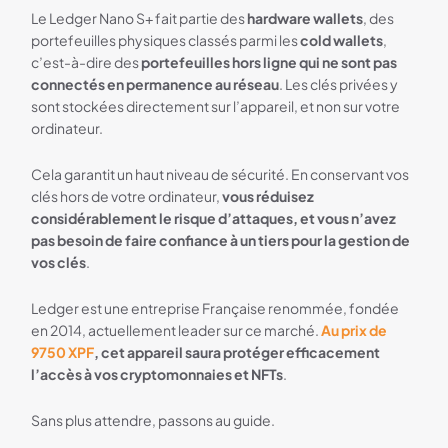
Le Ledger Nano S+ fait partie des
hardware wallets
, des
portefeuilles physiques classés parmi les
cold wallets
,
c’est-à-dire des
portefeuilles hors ligne qui ne sont pas
connectés en permanence au réseau
. Les clés privées y
sont stockées directement sur l’appareil, et non sur votre
ordinateur.
Cela garantit un haut niveau de sécurité. En conservant vos
clés hors de votre ordinateur,
vous réduisez
considérablement le risque d’attaques, et vous n’avez
pas besoin de faire confiance à un tiers pour la gestion de
vos clés
.
Ledger est une entreprise Française renommée, fondée
en 2014, actuellement leader sur ce marché.
Au prix de
9750 XPF
, cet appareil saura protéger efficacement
l’accès à vos cryptomonnaies et NFTs
.
Sans plus attendre, passons au guide.