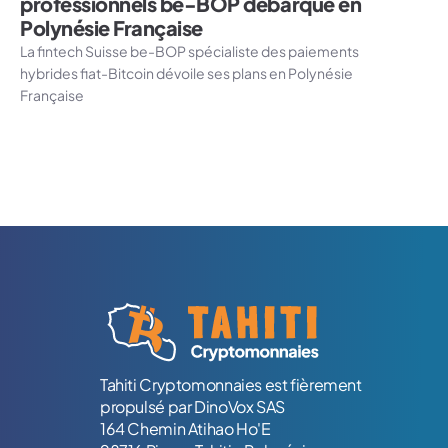
professionnels be-BOP débarque en
Polynésie Française
La fintech Suisse be-BOP spécialiste des paiements
hybrides fiat-Bitcoin dévoile ses plans en Polynésie
Française
Logo Tahiti-Cryptomonnaies.com
Tahiti Cryptomonnaies est fièrement
propulsé par DinoVox SAS
164 Chemin Atihao Ho'E