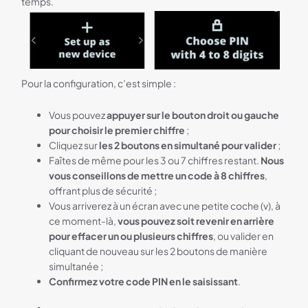
temps.
Pour la configuration, c’est simple :
Vous pouvez
appuyer sur le bouton droit ou gauche
pour choisir le premier chiffre
;
Cliquez sur
les 2 boutons en simultané pour valider
;
Faîtes de même pour les 3 ou 7 chiffres restant.
Nous
vous conseillons de mettre un code à 8 chiffres
,
offrant plus de sécurité ;
Vous arriverez à un écran avec une petite coche (v), à
ce moment-là,
vous pouvez soit revenir en arrière
pour effacer un ou plusieurs chiffres
, ou valider en
cliquant de nouveau sur les 2 boutons de manière
simultanée ;
Confirmez votre code PIN en le saisissant
.