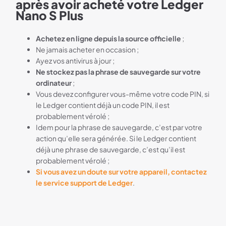
après avoir acheté votre Ledger
Nano S Plus
Achetez en ligne depuis la source officielle
;
Ne jamais acheter en occasion ;
Ayez vos antivirus à jour ;
Ne stockez pas la phrase de sauvegarde sur votre
ordinateur
;
Vous devez configurer vous-même votre code PIN, si
le Ledger contient déjà un code PIN, il est
probablement vérolé ;
Idem pour la phrase de sauvegarde, c’est par votre
action qu’elle sera générée. Si le Ledger contient
déjà une phrase de sauvegarde, c’est qu’il est
probablement vérolé ;
Si vous avez un doute sur votre appareil, contactez
le service support de Ledger
.