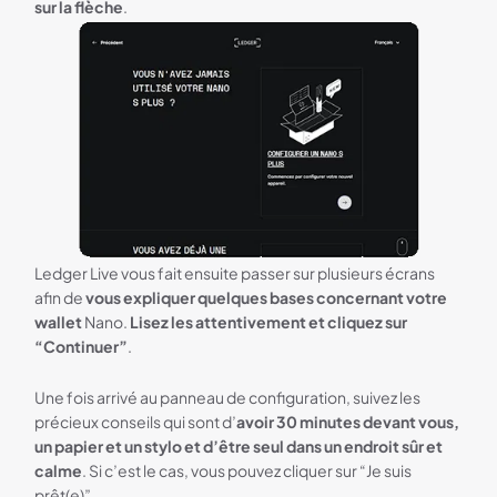
sur la flèche
.
Ledger Live vous fait ensuite passer sur plusieurs écrans
afin de
vous expliquer quelques bases concernant votre
wallet
Nano.
Lisez les attentivement et cliquez sur
“Continuer”
.
Une fois arrivé au panneau de configuration, suivez les
précieux conseils qui sont d’
avoir 30 minutes devant vous,
un papier et un stylo et d’être seul dans un endroit sûr et
calme
. Si c’est le cas, vous pouvez cliquer sur “Je suis
prêt(e)”