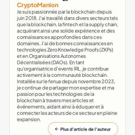
CryptoManion
Je suis passionnée par la blockchain depuis
juin 2018. J'ai travaillé dans divers secteurs tels
que la blockchain, la fintech et la supply chain,
acquérant ainsi une solide expérience et des
connaissances approfondies dans ces
domaines. J'ai de bonnes connaissances en
technologies Zero Knowledge Proofs (ZKPs)
et en Organisations Autonomes
Décentralisées (DAOs). En tant
qu'organisatrice d'events IRL, je contribue
activement à la communauté blockchain.
Installée sur le fenua depuis novembre 2023,
je continue de partager mon expertise et ma
passion pour les technologies de la
blockchain à travers mes articles et
événements, aidant ainsi à éduquer et à
connecter les acteurs de ce secteur en pleine
expansion.
Plus d'article de l'auteur