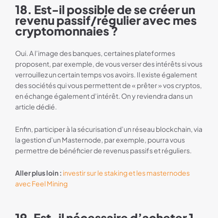
18. Est-il possible de se créer un
revenu passif/régulier avec mes
cryptomonnaies ?
Oui. A l’image des banques, certaines plateformes
proposent, par exemple, de vous verser des intérêts si vous
verrouillez un certain temps vos avoirs. Il existe également
des sociétés qui vous permettent de « prêter » vos cryptos,
en échange également d’intérêt. On y reviendra dans un
article dédié.
Enfin, participer à la sécurisation d’un réseau blockchain, via
la gestion d’un Masternode, par exemple, pourra vous
permettre de bénéficier de revenus passifs et réguliers.
Aller plus loin :
investir sur le staking et les masternodes
avec Feel Mining
19. Est-il nécessaire d’acheter 1