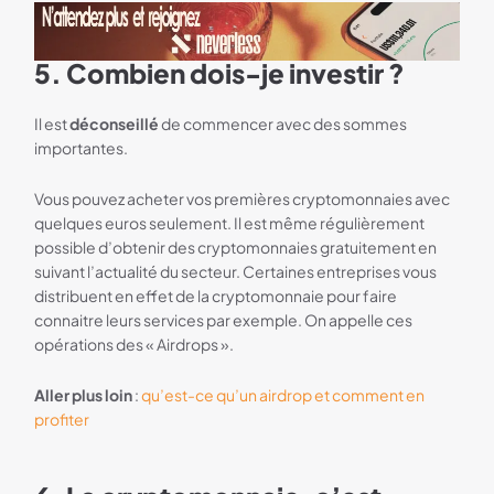
5. Combien dois-je investir ?
Bannière Neverless
Il est
déconseillé
de commencer avec des sommes
importantes.
Vous pouvez acheter vos premières cryptomonnaies avec
quelques euros seulement. Il est même régulièrement
possible d’obtenir des cryptomonnaies gratuitement en
suivant l’actualité du secteur. Certaines entreprises vous
distribuent en effet de la cryptomonnaie pour faire
connaitre leurs services par exemple. On appelle ces
opérations des « Airdrops ».
Aller plus loin
:
qu’est-ce qu’un airdrop et comment en
profiter