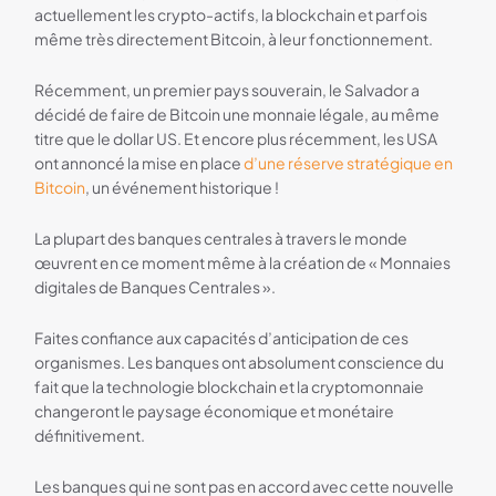
actuellement les crypto-actifs, la blockchain et parfois
même très directement Bitcoin, à leur fonctionnement.
Récemment, un premier pays souverain, le Salvador a
décidé de faire de Bitcoin une monnaie légale, au même
titre que le dollar US. Et encore plus récemment, les USA
ont annoncé la mise en place
d’une réserve stratégique en
Bitcoin
, un événement historique !
La plupart des banques centrales à travers le monde
œuvrent en ce moment même à la création de « Monnaies
digitales de Banques Centrales ».
Faites confiance aux capacités d’anticipation de ces
organismes. Les banques ont absolument conscience du
fait que la technologie blockchain et la cryptomonnaie
changeront le paysage économique et monétaire
définitivement.
Les banques qui ne sont pas en accord avec cette nouvelle