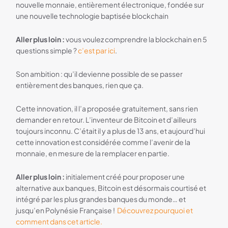
nouvelle monnaie, entièrement électronique, fondée sur
une nouvelle technologie baptisée blockchain
Aller plus loin :
vous voulez comprendre la blockchain en 5
questions simple ?
c’est par ici
.
Son ambition : qu’il devienne possible de se passer
entièrement des banques, rien que ça.
Cette innovation, il l’a proposée gratuitement, sans rien
demander en retour. L’inventeur de Bitcoin et d’ailleurs
toujours inconnu. C’était il y a plus de 13 ans, et aujourd’hui
cette innovation est considérée comme l’avenir de la
monnaie, en mesure de la remplacer en partie.
Aller plus loin :
initialement créé pour proposer une
alternative aux banques, Bitcoin est désormais courtisé et
intégré par les plus grandes banques du monde… et
jusqu’en Polynésie Française !
Découvrez pourquoi et
comment dans cet article.