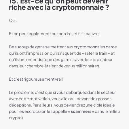
15. Est-ce qu’on peut devenir
riche avec la cryptomonnaie ?
Oui.
Et on peut également tout perdre, et finir pauvre !
Beaucoup de gens se mettent aux cryptomonnaies parce
qu’ils ont l’impression qu’ils risquent de « rater le train » et
qu’ils ont entendus que des gamins avec leur ordinateur
dans leur chambre étaient devenus millionnaires.
Et c’est rigoureusement vrai !
Le problème, c’est que si vous débarquez dans le secteur
avec cette motivation, vous allez au-devant de grosses
déceptions. Par ailleurs, vous deviendrez une cible idéale
pour les escrocs (on les appelle «
scammers
» dans le milieu
crypto).