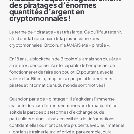
des piratages d’énormes
quantités d’argent en
cryptomonnaies !
Le terme de « piratage » est très large. Ce qu’il faut retenir,
c’est que la blockchain de la plus ancienne des
cryptomonnaies : Bitcoin, n’a JAMAIS été « piratée ».
En 18 ans, la blockchain de Bitcoin n’a jamais non plus été «
arrêtée » , personne n’a été capable de l’empêcher de
fonctionner et de faire son boulot. Et pourtant, avec la
valeur d’un Bitcoin, imaginez à quel point les meilleurs
pirates et informaticiens du monde sont motivés !
Quand on parle de « piratage », il s’agit dans l’immense
majorité des cas d’erreurs humaines ou de manipulation,
soit de la part des plateformes d’exchange ou de
particuliers qui ont laissé accessibles des informations
confidentielles ou n’ont pas été prudents avec leur matériel
(il ont laissé trainer leur clef privée, par exemple, ou la