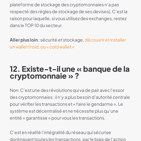
plateforme de stockage des cryptomonnaies n’a pas
respecté des règles de stockage de ses devises). C’est la
raison pour laquelle, si vous utilisez des exchanges, restez
dans le TOP 10 du secteur.
Aller plus loin
: sécurité et stockage,
découvrir et installer
un wallet froid, ou « cold wallet »
12. Existe-t-il une « banque de la
cryptomonnaie » ?
Non. C’est une des révolutions qui va de pair avec l’essor
des cryptomonnaies : il n’y a plus besoin d’autorité centrale
pour vérifier les transactions et « faire le gendarme ». Le
système est décentralisé et ne nécessite plus qu’une
entité « garantisse » pour vous les transactions.
C’est en réalité l’intégralité du réseau qui sécurise
dorénavant toutes les transactions, par le biais de l’action