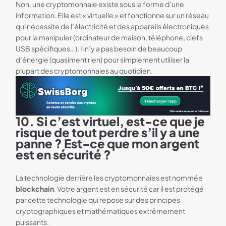
Non, une cryptomonnaie existe sous la forme d’une
information. Elle est « virtuelle » et fonctionne sur un réseau
qui nécessite de l’électricité et des appareils électroniques
pour la manipuler (ordinateur de maison, téléphone, clefs
USB spécifiques…). Il n’y a pas besoin de beaucoup
d’énergie (quasiment rien) pour simplement utiliser la
plupart des cryptomonnaies au quotidien.
10. Si c’est virtuel, est-ce que je
Bannière SwissBorg GRAND FORMAT
risque de tout perdre s’il y a une
panne ? Est-ce que mon argent
est en sécurité ?
La technologie derrière les cryptomonnaies est nommée
blockchain
. Votre argent est en sécurité car il est protégé
par cette technologie qui repose sur des principes
cryptographiques et mathématiques extrêmement
puissants.