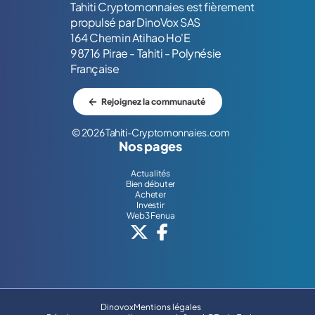
Tahiti Cryptomonnaies est fièrement
propulsé par DinoVox SAS
164 Chemin Atihao Ho'E
98716 Pirae - Tahiti - Polynésie
Française
Rejoignez la communauté
© 2026 Tahiti-Cryptomonnaies.com
Nos pages
Actualités
Bien débuter
Acheter
Investir
Web3 Fenua
Dinovox
Mentions légales