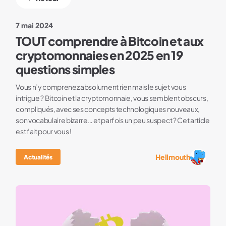
7 mai 2024
TOUT comprendre à Bitcoin et aux
cryptomonnaies en 2025 en 19
questions simples
Vous n’y comprenez absolument rien mais le sujet vous
intrigue ? Bitcoin et la cryptomonnaie, vous semblent obscurs,
compliqués, avec ses concepts technologiques nouveaux,
son vocabulaire bizarre… et parfois un peu suspect ? Cet article
est fait pour vous !
Hellmouth
Actualités