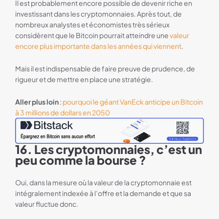
Il est probablement encore possible de devenir riche en
investissant dans les cryptomonnaies. Après tout, de
nombreux analystes et économistes très sérieux
considèrent que le Bitcoin pourrait atteindre une
valeur
encore plus importante dans les années qui viennent
.
Mais il est indispensable de faire preuve de prudence, de
rigueur et de mettre en place une stratégie.
Aller plus loin
:
pourquoi le géant VanEck anticipe un Bitcoin
à 3 millions de dollars en 2050
16. Les cryptomonnaies, c’est un
Bannière Referral Bitstack
peu comme la bourse ?
Oui, dans la mesure où la valeur de la cryptomonnaie est
intégralement indexée à l’offre et la demande et que sa
valeur fluctue donc.