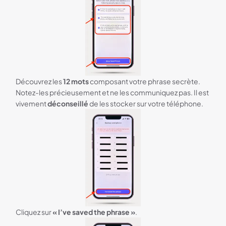
Découvrez les
12 mots
composant votre phrase secrète.
Notez-les précieusement et ne les communiquez pas. Il est
vivement
déconseillé
de les stocker sur votre téléphone.
Cliquez sur
« I’ve saved the phrase »
.