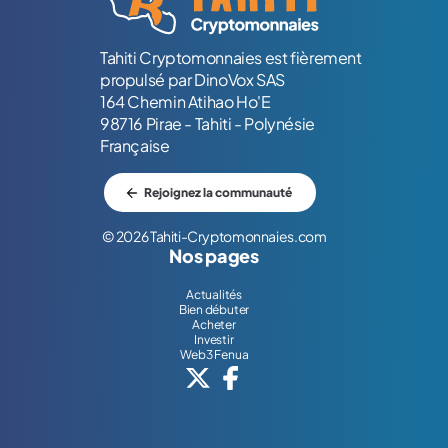
Tahiti Cryptomonnaies est fièrement
propulsé par DinoVox SAS
164 Chemin Atihao Ho'E
98716 Pirae - Tahiti - Polynésie
Française
Rejoignez la communauté
© 2026 Tahiti-Cryptomonnaies.com
Nos pages
Actualités
Bien débuter
Acheter
Investir
Web3 Fenua