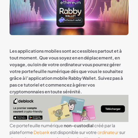
Les applications mobiles sont accessibles partout et à
tout moment. Que vous soyez en en déplacement, en
voyage, ou loin de votre ordinateur vous pourrez gérer
votre portefeuille numérique dés que vous le souhaitez
grâce à l’application mobile Rabby Wallet. Suivez pas à
pas ce tutoriel et commencez à gérer vos
cryptomonnaies en toute sérénité.
Deblock bandeau
Ce portefeuille numérique
non-custodial
créé par la
plateforme
Debank
est disponible sur votre
ordinateur
sur