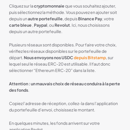
Cliquez sur la
cryptomonnaie
que vous souhaitez ajouter,
puis sélectionnez la méthode. Vous pouvez en ajouter soit
depuis un
autre portefeuille
, depuis
Binance Pay
, votre
carte bleue
,
Paypal
, ou
Revolut
. Ici, nous choisissons
depuis un autre portefeuille.
Plusieurs réseaux sont disponibles. Pour faire votre choix,
vérifiez les réseaux disponibles sur le portefeuille de
départ.
Nous envoyons nos USDC
depuis Bitstamp
, sur
lequel seul le réseau ERC-20 est utilisable. Il faut donc
sélectionner “Ethereum ERC-20” dans la liste.
Attention : un mauvais choix de réseau conduira à la perte
des fonds
.
Copiez l’adresse de réception, collez-la dans l’application
du portefeuille d’envoi, choisissez le montant.
En quelques minutes, les fonds arrivent sur votre
application Redot.