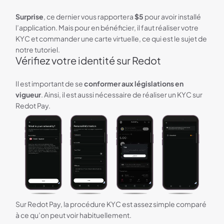
Surprise
, ce dernier vous rapportera
$5
pour avoir installé
l’application. Mais pour en bénéficier, il faut réaliser votre
KYC et commander une carte virtuelle, ce qui est le sujet de
notre tutoriel.
Vérifiez votre identité sur Redot
Il est important de se
conformer aux législations en
vigueur
. Ainsi, il est aussi nécessaire de réaliser un KYC sur
Redot Pay.
Sur Redot Pay, la procédure KYC est assez simple comparé
à ce qu’on peut voir habituellement.