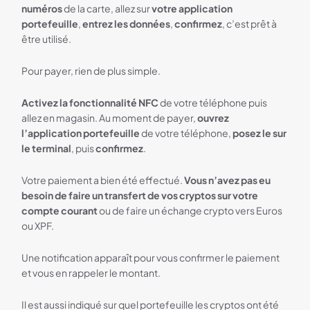
numéros
de la carte, allez sur
votre application
portefeuille
,
entrez les données
,
confirmez
, c’est prêt à
être utilisé.
Pour payer, rien de plus simple.
Activez la fonctionnalité NFC
de votre téléphone puis
allez en magasin. Au moment de payer,
ouvrez
l’application portefeuille
de votre téléphone,
posez le sur
le terminal
, puis
confirmez
.
Votre paiement a bien été effectué.
Vous n’avez pas eu
besoin de faire un transfert de vos cryptos sur votre
compte courant
ou de faire un échange crypto vers Euros
ou XPF.
Une notification apparaît pour vous confirmer le paiement
et vous en rappeler le montant.
Il est aussi indiqué sur quel portefeuille les cryptos ont été