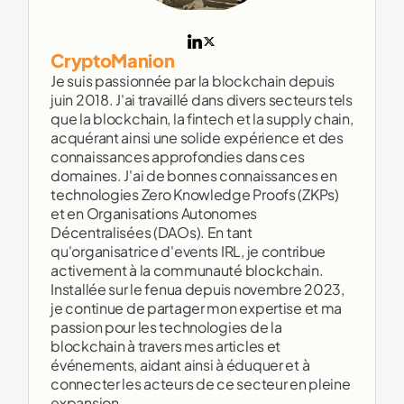
CryptoManion
Je suis passionnée par la blockchain depuis
juin 2018. J'ai travaillé dans divers secteurs tels
que la blockchain, la fintech et la supply chain,
acquérant ainsi une solide expérience et des
connaissances approfondies dans ces
domaines. J'ai de bonnes connaissances en
technologies Zero Knowledge Proofs (ZKPs)
et en Organisations Autonomes
Décentralisées (DAOs). En tant
qu'organisatrice d'events IRL, je contribue
activement à la communauté blockchain.
Installée sur le fenua depuis novembre 2023,
je continue de partager mon expertise et ma
passion pour les technologies de la
blockchain à travers mes articles et
événements, aidant ainsi à éduquer et à
connecter les acteurs de ce secteur en pleine
expansion.