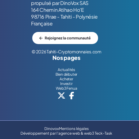
propulsé par DinoVox SAS
164 Chemin Atihao Ho'E
98716 Pirae - Tahiti - Polynésie
Française
Rejoignez la communauté
© 2026 Tahiti-Cryptomonnaies.com
Nos pages
Actualités
Bien débuter
Acheter
Investir
Web3 Fenua
Dinovox
Mentions légales
Développement par l'
agence web & web3 Teck-Task