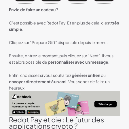
Envie de faire un cadeau
?
C’est possible avec Redot Pay. Et en plus de cela, c’est
très
simple
.
Cliquez sur “Prepare Gift” disponible depuis le menu.
Ensuite, entrez le montant, puis cliquez sur “Next”. Il vous
est alors possible de
personnaliser avec un message
.
Enfin, choisissez si vous souhaitez
générer un lien
ou
envoyer directement à un ami
. Vous venez de faire un
heureux.
Redot Pay et cie : Le futur des
Deblock bandeau
applications crypto ?