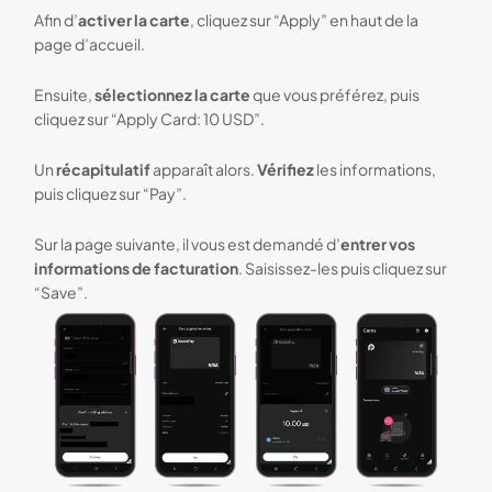
Afin d’
activer la carte
, cliquez sur “Apply” en haut de la
page d’accueil.
Ensuite,
sélectionnez la carte
que vous préférez, puis
cliquez sur “Apply Card: 10 USD”.
Un
récapitulatif
apparaît alors.
Vérifiez
les informations,
puis cliquez sur “Pay”.
Sur la page suivante, il vous est demandé d’
entrer vos
informations de facturation
. Saisissez-les puis cliquez sur
“Save”.