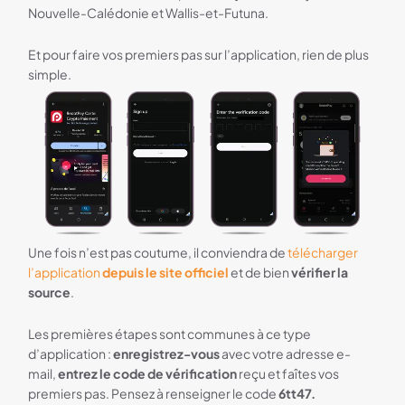
Nouvelle-Calédonie et Wallis-et-Futuna.
Et pour faire vos premiers pas sur l’application, rien de plus
simple.
Une fois n’est pas coutume, il conviendra de
télécharger
l’application
depuis le site officiel
et de bien
vérifier la
source
.
Les premières étapes sont communes à ce type
d’application :
enregistrez-vous
avec votre adresse e-
mail,
entrez le code de vérification
reçu et faîtes vos
premiers pas. Pensez à renseigner le code
6tt47.