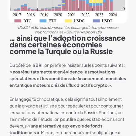
L'USDT et Bitcoin dominent les échanges internationaux en
cryptomonnaies - Source : Rapport BRI
… ainsi que l’adoption croissance
dans certaines économies
comme la Turquie ou la Russie
Du côté de la
BRI
, on préfère insister sur les points suivants :
« nos résultats mettent en évidence les motivations
spéculatives et les conditions de financement mondiales
en tant que moteurs clés des flux d’actifs crypto »
.
En langage technocratique, cela signifie tout simplement
que la crypto est utilisée pour spéculer et pour contourner
les sanctions internationales contre la Russie. Pourtant, au
sein même de l’étude, on peut lire que les stablecoins sont
devenus
« une alternative aux envois de fonds
traditionnels »
. Mieux, les chercheurs ont souligné que
«