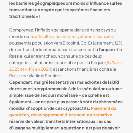
les barrières géographiques ont moins d’influence sur les
transactions en crypto que les systèmes financiers
traditionnels »
!
Comprenez : l’inflation galopante dans certains pays du
monde ou
la difficulté d’accès aux systèmes financiers
poussent la population vers Bitcoin & Co. Et justement, 12%
de ces transferts internationaux concernent la
Turquie
et la
Russie
, qui entrent chacun dans une de ces deux
catégories. Inflation insupportable pour la Turquie (
54% en
2023 et 44% en 2024
) et sanctions financières contre la
Russie de Vladimir Poutine.
Cependant, malgré les tentatives maladroites de la BRI
de résumer la cryptomonnaie à de la spéculation ou à une
simple issue de secours monétaire – ce qu’elle est
également – on ne peut plus passer à côté du phénomène
mondial d’adoption de ces cryptoactifs.
Paiement du
quotidien
,
développement d’économie alternative
,
réserve de valeur, transferts internationaux, les cas
d’usage se multiplient et la question n’est plus de savoir