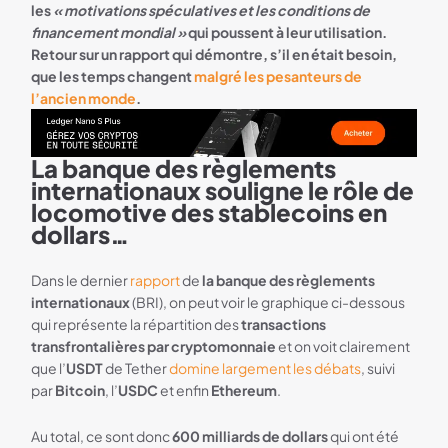
les
« motivations spéculatives et les conditions de
financement mondial »
qui poussent à leur utilisation.
Retour sur un rapport qui démontre, s’il en était besoin,
que les temps changent
malgré les pesanteurs de
l’ancien monde
.
La banque des règlements
Bannière Ledger
internationaux souligne le rôle de
locomotive des stablecoins en
dollars…
Dans le dernier
rapport
de
la banque des règlements
internationaux
(BRI), on peut voir le graphique ci-dessous
qui représente la répartition des
transactions
transfrontalières par cryptomonnaie
et on voit clairement
que l’
USDT
de Tether
domine largement les débats
, suivi
par
Bitcoin
, l’
USDC
et enfin
Ethereum
.
Au total, ce sont donc
600 milliards de dollars
qui ont été