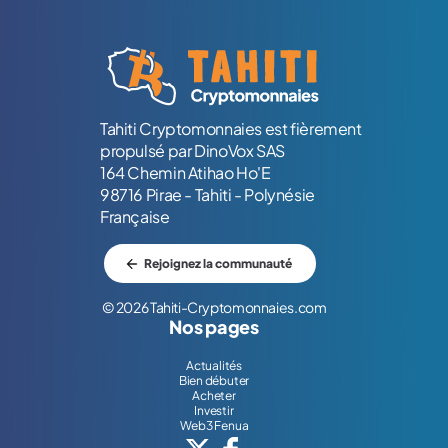
Logo Tahiti-Cryptomonnaies.com
Tahiti Cryptomonnaies est fièrement
propulsé par DinoVox SAS
164 Chemin Atihao Ho'E
98716 Pirae - Tahiti - Polynésie
Française
Rejoignez la communauté
© 2026 Tahiti-Cryptomonnaies.com
Nos pages
Actualités
Bien débuter
Acheter
Investir
Web3 Fenua