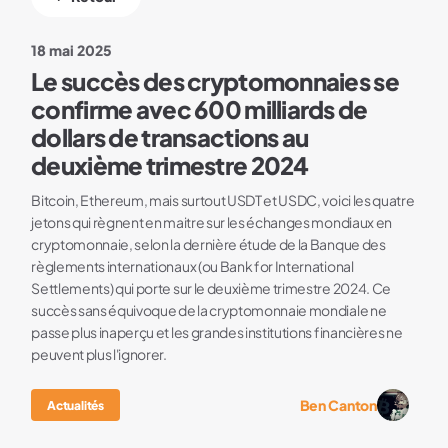
18 mai 2025
Le succès des cryptomonnaies se
confirme avec 600 milliards de
dollars de transactions au
deuxième trimestre 2024
Bitcoin, Ethereum, mais surtout USDT et USDC, voici les quatre
jetons qui règnent en maitre sur les échanges mondiaux en
cryptomonnaie, selon la dernière étude de la Banque des
règlements internationaux (ou Bank for International
Settlements) qui porte sur le deuxième trimestre 2024. Ce
succès sans équivoque de la cryptomonnaie mondiale ne
passe plus inaperçu et les grandes institutions financières ne
peuvent plus l'ignorer.
Ben Canton
Actualités