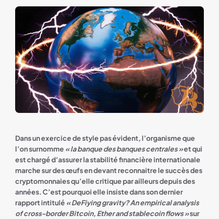
Dans un exercice de style pas évident, l’organisme que
l’on surnomme
« la banque des banques centrales »
et qui
est chargé d’assurer la stabilité financière internationale
marche sur des œufs en devant reconnaitre le succès des
cryptomonnaies qu’elle critique par ailleurs depuis des
années. C’est pourquoi elle insiste dans son dernier
rapport intitulé
« DeFiying gravity? An empirical analysis
of cross-border Bitcoin,
Ether and stablecoin flows »
sur