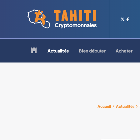
Logo Tahiti-Cryptomonnaies.com
Retour à la page d'accueil
Actualités
Bien débuter
Acheter
Accueil
Actualités