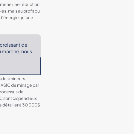
s amène une réduction
les, mais au profit du
 d’énergie qu’une
 croissant de
u marché, nous
us des mineurs.
es ASIC de minage par
processus de
HPC sont dispendieux
e détailler à 30 000$