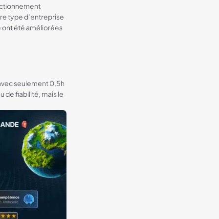
nctionnement
utre type d’entreprise
de ont été améliorées
% avec seulement 0,5h
e fiabilité, mais le