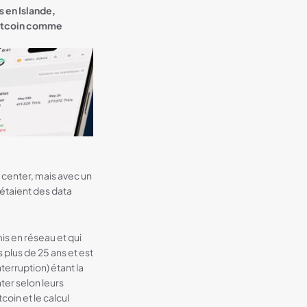
 en Islande,
 Bitcoin comme
 center, mais avec un
 étaient des data
is en réseau et qui
 plus de 25 ans et est
terruption) étant la
ter selon leurs
oin et le calcul