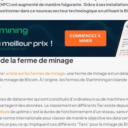
HPC) ont augmenté de manière fulgurante. Grâce à ses installations
 positionner dans ce nouveau secteur technologique en utilisant le
 de la ferme de minage
ns
l’article sur les fermes de minage
, une ferme de minage est un data
: le minage de Bitcoin. À l’origine, les fermes de Startmining en Islande
1.
types de datacenter qui sont constitués d’ordinateurs ou de machines m
 partagent des données. Le classement en différents Tier existe depuis
titute
(le uptime c’est la durée de fonctionnement d’un réseau, sans in
une norme internationale pour classer de manière objective les data cen
un peu ce qu’impliquent ces différents “Tiers” pour le minage de Bitc