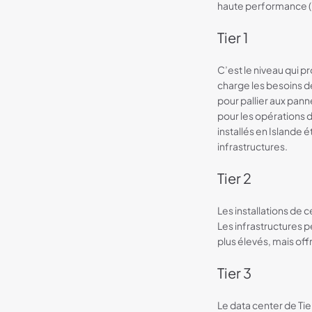
haute performance (H
Tier 1
C’est le niveau qui p
charge les besoins d
pour pallier aux pan
pour les opérations 
installés en Islande é
infrastructures.
Tier 2
Les installations de
Les infrastructures p
plus élevés, mais off
Tier 3
Le data center de Ti