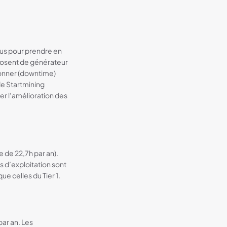
nçus pour prendre en
sposent de générateur
ionner (downtime)
de Startmining
cer l’amélioration des
 de 22,7h par an).
s d’exploitation sont
e celles du Tier 1.
ar an. Les