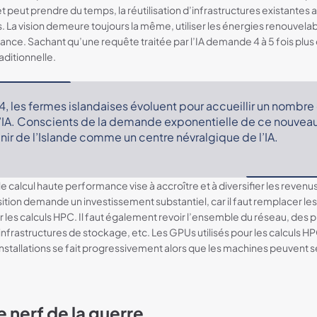
t peut prendre du temps, la réutilisation d’infrastructures existante
s. La vision demeure toujours la même, utiliser les énergies renouvelab
ance. Sachant qu’une requête traitée par l’IA demande 4 à 5 fois plus
ditionnelle.
4, les fermes islandaises évoluent pour accueillir un nombre
’IA. Conscients de la demande exponentielle de ce nouvea
nir de l’Islande comme un centre névralgique de l’IA.
 le calcul haute performance vise à accroître et à diversifier les reven
sition demande un investissement substantiel, car il faut remplacer l
les calculs HPC. Il faut également revoir l’ensemble du réseau, des 
infrastructures de stockage, etc. Les GPUs utilisés pour les calculs 
installations se fait progressivement alors que les machines peuvent s
e nerf de la guerre