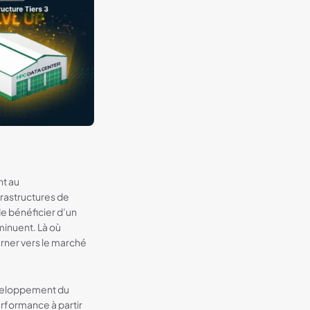
nt au
frastructures de
de bénéficier d’un
minuent. Là où
urner vers le marché
développement du
rformance à partir