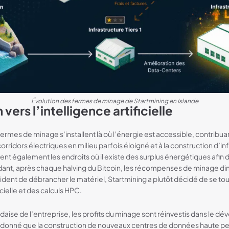
Évolution des fermes de minage de Startmining en Islande
 vers l’intelligence artificielle
ermes de minage s’installent là où l’énergie est accessible, contribua
idors électriques en milieu parfois éloigné et à la construction d’in
gient également les endroits où il existe des surplus énergétiques afin 
dant, après chaque halving du Bitcoin, les récompenses de minage di
ident de débrancher le matériel, Startmining a plutôt décidé de se to
ficielle et des calculs HPC.
daise de l’entreprise, les profits du minage sont réinvestis dans le 
nt donné que la construction de nouveaux centres de données haute pe