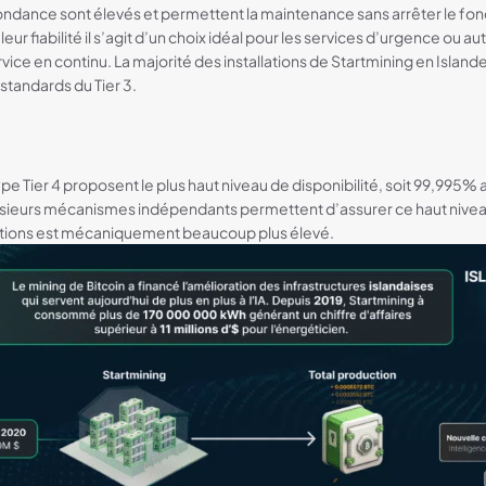
dance sont élevés et permettent la maintenance sans arrêter le fo
eur fiabilité il s’agit d’un choix idéal pour les services d’urgence ou a
vice en continu. La majorité des installations de Startmining en Islan
standards du Tier 3.
type Tier 4 proposent le plus haut niveau de disponibilité, soit 99,995
ieurs mécanismes indépendants permettent d’assurer ce haut niveau d
llations est mécaniquement beaucoup plus élevé.