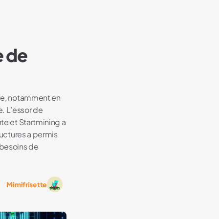
e de
rgie, notamment en
. L’essor de
nte et Startmining a
ructures a permis
 besoins de
Mimifrisette