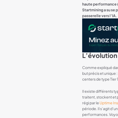
haute performance (
Startmining a su se
passerelle vers l’IA.
L’évolution
Start Mining 1
Comme expliqué da
but précis et unique 
centers de type Tier 
Il existe différents 
traitent, stockent et
régi par le
Uptime Ins
période. Il s’agit d’
performances. Voyons 