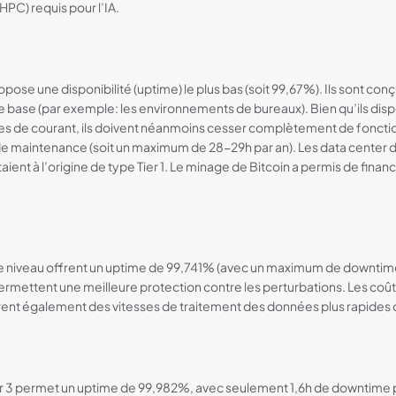
PC) requis pour l’IA.
ropose une disponibilité (uptime) le plus bas (soit 99,67%). Ils sont co
e base (par exemple: les environnements de bureaux). Bien qu’ils di
nes de courant, ils doivent néanmoins cesser complètement de fonct
de maintenance (soit un maximum de 28-29h par an). Les data center 
taient à l’origine de type Tier 1. Le minage de Bitcoin a permis de finan
 ce niveau offrent un uptime de 99,741% (avec un maximum de downtime
ermettent une meilleure protection contre les perturbations. Les coût
rent également des vitesses de traitement des données plus rapides qu
er 3 permet un uptime de 99,982%, avec seulement 1,6h de downtime p