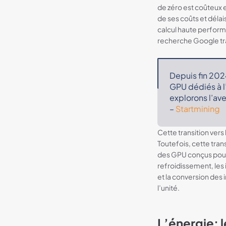
de zéro est coûteux e
de ses coûts et délai
calcul haute perform
recherche Google tra
Depuis fin 202
GPU dédiés à l
explorons l’ave
–
Startmining
Cette transition vers
Toutefois, cette tran
des GPU conçus pour 
refroidissement, les 
et la conversion des 
l’unité.
L’énergie: l