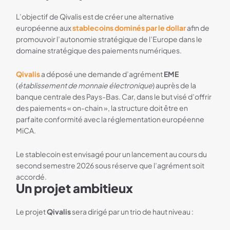
L’objectif de Qivalis est de créer une alternative
européenne aux
stablecoins dominés par le dollar
afin de
promouvoir l’autonomie stratégique de l’Europe dans le
domaine stratégique des paiements numériques.
Qivalis
a déposé une demande d’agrément
EME
(
établissement de monnaie électronique
) auprès de la
banque centrale des Pays-Bas. Car, dans le but visé d’offrir
des paiements « on-chain », la structure doit être en
parfaite conformité avec la réglementation européenne
MiCA.
Le stablecoin est envisagé pour un lancement au cours du
second semestre 2026 sous réserve que l’agrément soit
accordé.
Un projet ambitieux
Le projet
Qivalis
sera dirigé par un trio de haut niveau :