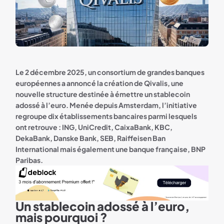
Le 2 décembre 2025, un consortium de grandes banques
européennes a annoncé la création de Qivalis, une
nouvelle structure destinée à émettre un stablecoin
adossé à l’euro. Menée depuis Amsterdam, l’initiative
regroupe dix établissements bancaires parmi lesquels
ont retrouve : ING, UniCredit, CaixaBank, KBC,
DekaBank, Danske Bank, SEB, Raiffeisen Ban
International mais également une banque française, BNP
Paribas.
Un stablecoin adossé à l’euro,
Deblock 3 mois Premium offert
mais pourquoi ?