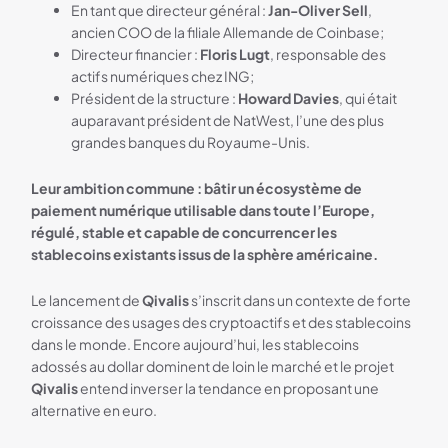
En tant que directeur général :
Jan-Oliver Sell
,
ancien COO de la filiale Allemande de Coinbase;
Directeur financier :
Floris Lugt
, responsable des
actifs numériques chez ING;
Président de la structure :
Howard Davies
, qui était
auparavant président de NatWest, l’une des plus
grandes banques du Royaume-Unis.
Leur ambition commune : bâtir un écosystème de
paiement numérique utilisable dans toute l’Europe,
régulé, stable et capable de concurrencer les
stablecoins existants issus de la sphère américaine.
Le lancement de
Qivalis
s’inscrit dans un contexte de forte
croissance des usages des cryptoactifs et des stablecoins
dans le monde. Encore aujourd’hui, les stablecoins
adossés au dollar dominent de loin le marché et le projet
Qivalis
entend inverser la tendance en proposant une
alternative en euro.