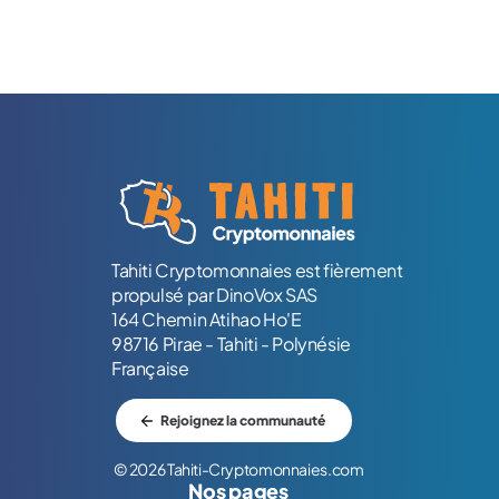
Logo Tahiti-Cryptomonnaies.com
Tahiti Cryptomonnaies est fièrement
propulsé par DinoVox SAS
164 Chemin Atihao Ho'E
98716 Pirae - Tahiti - Polynésie
Française
Rejoignez la communauté
© 2026 Tahiti-Cryptomonnaies.com
Nos pages