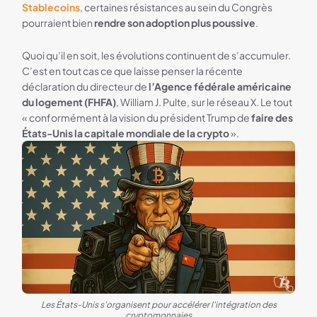
Stablecoins
, certaines résistances au sein du Congrès
pourraient bien
rendre son adoption plus poussive
.
Quoi qu’il en soit, les évolutions continuent de s’accumuler.
C’est en tout cas ce que laisse penser la récente
déclaration du directeur de
l’Agence fédérale américaine
du logement (FHFA)
, William J. Pulte, sur le réseau X. Le tout
« conformément à la vision du président Trump de
faire des
États-Unis la capitale mondiale de la crypto
».
Les États-Unis s'organisent pour accélérer l'intégration des
cryptomonnaies