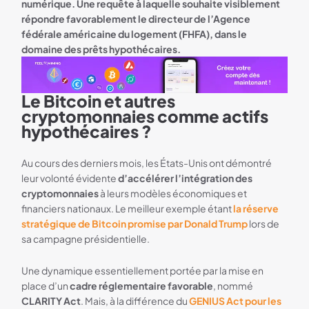
numérique. Une requête à laquelle souhaite visiblement
répondre favorablement le directeur de l’Agence
fédérale américaine du logement (FHFA), dans le
domaine des prêts
hypothécaires.
Le Bitcoin et autres
Bannière Feel Mining
cryptomonnaies comme actifs
hypothécaires ?
Au cours des derniers mois, les États-Unis ont démontré
leur volonté évidente
d’accélérer l’intégration des
cryptomonnaies
à leurs modèles économiques et
financiers nationaux. Le meilleur exemple étant
la réserve
stratégique de Bitcoin promise par Donald Trump
lors de
sa campagne présidentielle.
Une dynamique essentiellement portée par la mise en
place d’un
cadre réglementaire favorable
, nommé
CLARITY Act
. Mais, à la différence du
GENIUS Act pour les