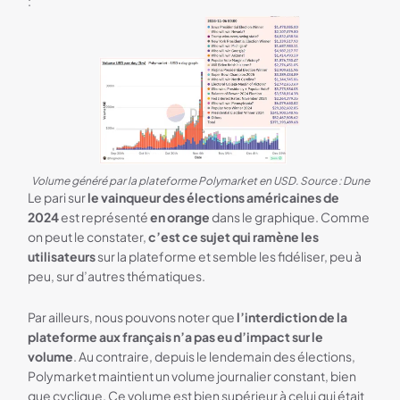
:
Volume généré par la plateforme Polymarket en USD. Source : Dune
Le pari sur
le vainqueur des élections américaines de
2024
est représenté
en orange
dans le graphique. Comme
on peut le constater,
c’est ce sujet qui ramène les
utilisateurs
sur la plateforme et semble les fidéliser, peu à
peu, sur d’autres thématiques.
Par ailleurs, nous pouvons noter que
l’interdiction de la
plateforme aux français n’a pas eu d’impact sur le
volume
. Au contraire, depuis le lendemain des élections,
Polymarket maintient un volume journalier constant, bien
que cyclique. Ce volume est bien supérieur à celui qui était