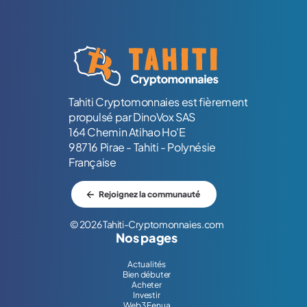
Logo Tahiti-Cryptomonnaies.com
Tahiti Cryptomonnaies est fièrement
propulsé par DinoVox SAS
164 Chemin Atihao Ho'E
98716 Pirae - Tahiti - Polynésie
Française
Rejoignez la communauté
© 2026 Tahiti-Cryptomonnaies.com
Nos pages
Actualités
Bien débuter
Acheter
Investir
Web3 Fenua