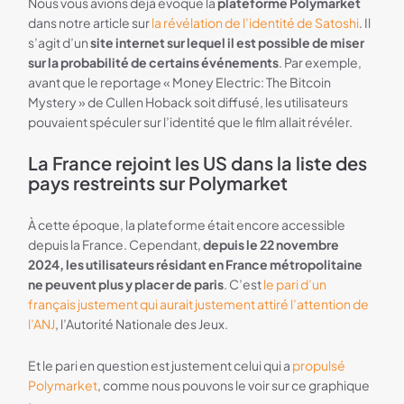
Nous vous avions déjà évoqué la
plateforme Polymarket
dans notre article sur
la révélation de l’identité de Satoshi
. Il
s’agit d’un
site internet sur lequel il est possible de miser
sur la probabilité de certains événements
. Par exemple,
avant que le reportage « Money Electric: The Bitcoin
Mystery » de Cullen Hoback soit diffusé, les utilisateurs
pouvaient spéculer sur l’identité que le film allait révéler.
La France rejoint les US dans la liste des
pays restreints sur Polymarket
À cette époque, la plateforme était encore accessible
depuis la France. Cependant,
depuis le 22 novembre
2024, les utilisateurs résidant en France métropolitaine
ne peuvent plus y placer de paris
. C’est
le pari d’un
français justement qui aurait justement attiré l’attention de
l’ANJ
, l’Autorité Nationale des Jeux.
Et le pari en question est justement celui qui a
propulsé
Polymarket
, comme nous pouvons le voir sur ce graphique