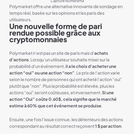
Capture Numerama
Polymarket offre une alternative innovante de sondage en
temps réel, basée sur les opinions et les paris des
utilisateurs.
Une nouvelle forme de pari
rendue possible grâce aux
cryptomonnaies
Polymarket n’est pas un site de paris mais d’
achats
d’actions
. Lorsqu’un utilisateur souhaite miser sur la
probabilité d’un événement,
il a le choix d’acheter une
action “oui” ou une action “non”
. Le prix de l’action varie
selon le nombre de personnes qui ont acheté l’action “oui”
plutôt que “non”. Plus la probabilité est élevée, plus les
actions “oui” seront coûteuses, et inversement.
Si une
action “Oui” coûte 0.60$, cela signifie que le marché
estime à 60% que cet événement se produise
.
Ensuite, une fois l’issue connue, les détenteurs des actions
correspondant au résultat correct reçoivent
1 $ par action
.