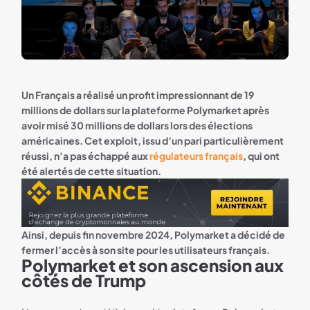
Un Français a réalisé un profit impressionnant de 19
millions de dollars sur la plateforme Polymarket après
avoir misé 30 millions de dollars lors des élections
américaines. Cet exploit, issu d’un pari particulièrement
réussi, n’a pas échappé aux
régulateurs français
, qui ont
été alertés de cette situation.
Bannière Binance
Ainsi, depuis fin novembre 2024, Polymarket a décidé de
fermer l’accès à son site pour les utilisateurs français.
Polymarket et son ascension aux
côtés de Trump