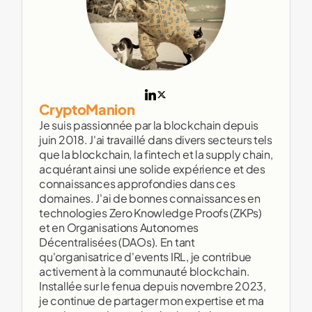
CryptoManion
Je suis passionnée par la blockchain depuis
juin 2018. J'ai travaillé dans divers secteurs tels
que la blockchain, la fintech et la supply chain,
acquérant ainsi une solide expérience et des
connaissances approfondies dans ces
domaines. J'ai de bonnes connaissances en
technologies Zero Knowledge Proofs (ZKPs)
et en Organisations Autonomes
Décentralisées (DAOs). En tant
qu'organisatrice d'events IRL, je contribue
activement à la communauté blockchain.
Installée sur le fenua depuis novembre 2023,
je continue de partager mon expertise et ma