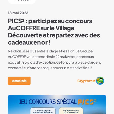
18 mai 2026
PICS² : participez au concours
AuCOFFRE sur le Village
Découverte et repartez avec des
cadeaux en or !
Ne choisissez plus entre la plage et le salon. Le Groupe
AuCOFFRE vous attend dès le 22 mai avec un concours
exclusif : trois lots d'exception, de l'or pur à la pièce d'argent
connectée, n'attendent que vous sur le stand officiel !
Cryptortue
Actualités