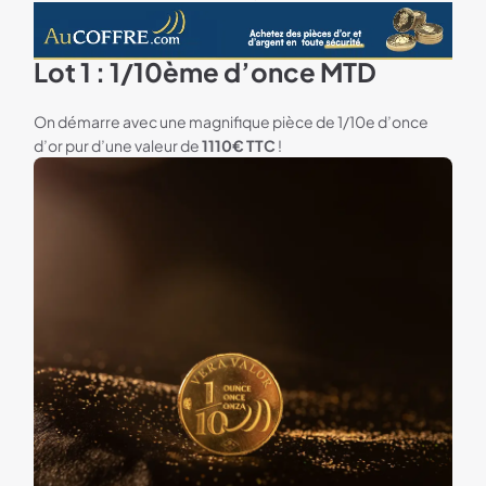
Lot 1 : 1/10ème d’once MTD
Bannière Aucoffre.com
On démarre avec une magnifique pièce de 1/10
e
d’once
d’or pur d’une valeur de
1110€ TTC
!