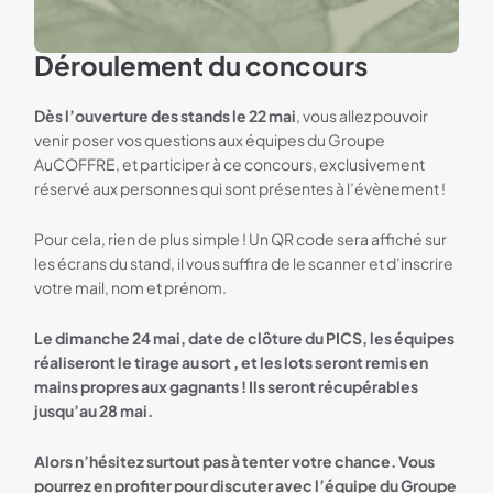
Déroulement du concours
Dès l’ouverture des stands le 22 mai
, vous allez pouvoir
venir poser vos questions aux équipes
du Groupe
AuCOFFRE
, et participer à ce concours, exclusivement
réservé aux personnes qui sont présentes à l’évènement !
Pour cela, rien de plus simple ! Un QR code sera affiché sur
les écrans du stand, il vous suffira de le scanner et d’inscrire
votre mail, nom et prénom.
Le dimanche 24 mai, date de clôture du PICS, les équipes
réaliseront le tirage au sort , et les lots seront remis en
mains propres aux gagnants ! Ils seront récupérables
jusqu’au 28 mai.
Alors n’hésitez surtout pas à tenter votre chance. Vous
pourrez en profiter pour discuter avec l’équipe du Groupe