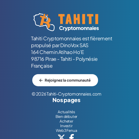
Logo Tahiti-Cryptomonnaies.com
Tahiti Cryptomonnaies est fièrement
propulsé par DinoVox SAS
164 Chemin Atihao Ho'E
98716 Pirae - Tahiti - Polynésie
Française
Rejoignez la communauté
© 2026 Tahiti-Cryptomonnaies.com
Nos pages
Actualités
Bien débuter
Acheter
Investir
Web3 Fenua