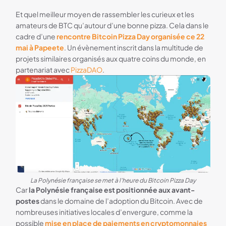
Et quel meilleur moyen de rassembler les curieux et les
amateurs de BTC qu’autour d’une bonne pizza. Cela dans le
cadre d’une
rencontre Bitcoin Pizza Day organisée ce 22
mai à Papeete
. Un évènement inscrit dans la multitude de
projets similaires organisés aux quatre coins du monde, en
partenariat avec
PizzaDAO
.
La Polynésie française se met à l'heure du Bitcoin Pizza Day
Car
la Polynésie française est positionnée aux avant-
postes
dans le domaine de l’adoption du Bitcoin. Avec de
nombreuses initiatives locales d’envergure, comme la
possible
mise en place de paiements en cryptomonnaies