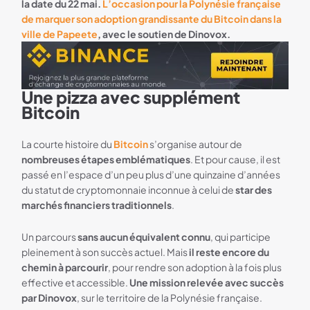
la date du 22 mai.
L’occasion pour la Polynésie française
de marquer son adoption grandissante du Bitcoin dans la
ville de Papeete
, avec le soutien de Dinovox.
Une pizza avec supplément
Bannière Binance
Bitcoin
La courte histoire du
Bitcoin
s’organise autour de
nombreuses étapes emblématiques
. Et pour cause, il est
passé en l’espace d’un peu plus d’une quinzaine d’années
du statut de cryptomonnaie inconnue à celui de
star des
marchés financiers traditionnels
.
Un parcours
sans aucun équivalent connu
, qui participe
pleinement à son succès actuel. Mais
il reste encore du
chemin à parcourir
, pour rendre son adoption à la fois plus
effective et accessible.
Une mission relevée avec succès
par Dinovox
, sur le territoire de la Polynésie française.