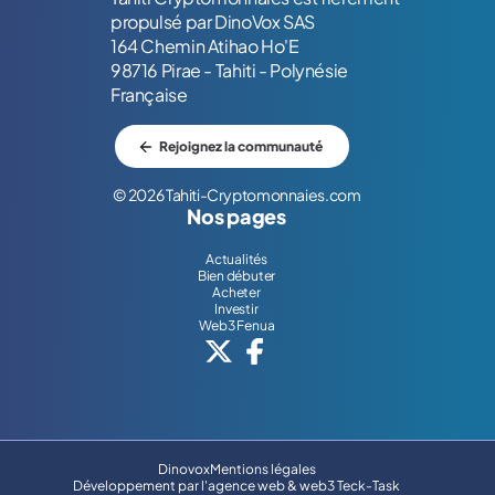
propulsé par DinoVox SAS
164 Chemin Atihao Ho'E
98716 Pirae - Tahiti - Polynésie
Française
Rejoignez la communauté
© 2026 Tahiti-Cryptomonnaies.com
Nos pages
Actualités
Bien débuter
Acheter
Investir
Web3 Fenua
Dinovox
Mentions légales
Développement par l'
agence web & web3 Teck-Task