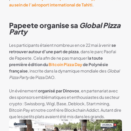
au sein de l’aéroport international de Tahiti
.
Papeete organise sa
Global Pizza
Party
Les participants étaient nombreux en ce 22 mai à venir
se
retrouver autour d’une part de pizza
, dans le parc Paofai
de Papeete. Cela afin de ne pas manquer
la toute
première édition du
Bitcoin Pizza Day
de Polynésie
française
, inscrite dans la dynamique mondiale des
Global
Pizza Party
de Pizza DAO.
Un événement
organisé par Dinovox
, en partenariat avec
des sponsors emblématiques et enthousiastes du secteur
crypto : Swissborg, Wigl, Base, Deblock, Start mining,
Bitcoin Pay et notre confrère Blockchain Addict. Autant dire
que les petits plats avaient été mis dans les grands.