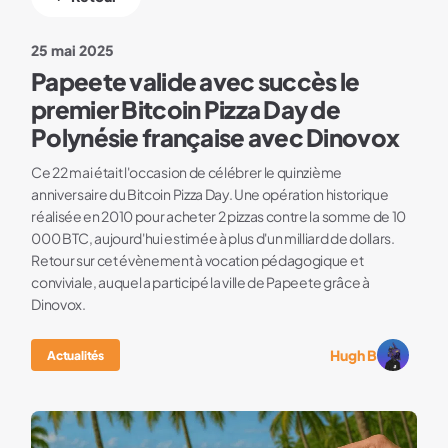
25 mai 2025
Papeete valide avec succès le
premier Bitcoin Pizza Day de
Polynésie française avec Dinovox
Ce 22 mai était l'occasion de célébrer le quinzième
anniversaire du Bitcoin Pizza Day. Une opération historique
réalisée en 2010 pour acheter 2 pizzas contre la somme de 10
000 BTC, aujourd'hui estimée à plus d'un milliard de dollars.
Retour sur cet évènement à vocation pédagogique et
conviviale, auquel a participé la ville de Papeete grâce à
Dinovox.
Hugh B
Actualités