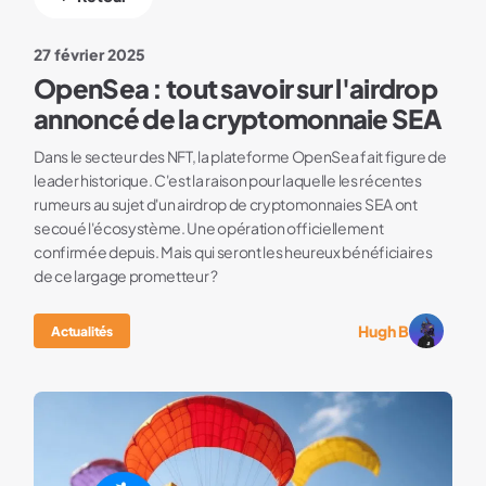
27 février 2025
OpenSea : tout savoir sur l'airdrop
annoncé de la cryptomonnaie SEA
Dans le secteur des NFT, la plateforme OpenSea fait figure de
leader historique. C'est la raison pour laquelle les récentes
rumeurs au sujet d'un airdrop de cryptomonnaies SEA ont
secoué l'écosystème. Une opération officiellement
confirmée depuis. Mais qui seront les heureux bénéficiaires
de ce largage prometteur ?
Hugh B
Actualités