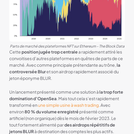
Parts de marché des plateformes NFT sur Ethereum - The Block Data
Cette
position jugée trop centrale
a rapidement attiré les
convoitises d’autres plateformes en quêtes de parts de ce
marché. Avec comme principale prétendante au trône,
la
controversée Blur
et son airdrop rapidement associé du
jeton éponyme BLUR.
Un lancement présenté comme une solution à
la trop forte
domination d’OpenSea
. Mais tout cela s’est rapidement
transformé en
une simple usine à wash trading
. Avec
environ
80 % du volume enregistré
présenté comme
artificiel (non organique) dès le mois de février 2023. Le
tout fortement alimenté par
des airdrops répétitifs de
jetons BLUR
à destination des comptes les plus actifs.