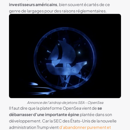
investisseurs américains
, bien souvent écartés de ce
genre de largages pour des raisons réglementaires.
Annonce de l'airdrop de jetons SEA - OpenSea
Il faut dire que la plateforme OpenSea vient de
se
débarrasser d’une importante épine
plantée dans son
développement. Car la SEC des États-Unis de la nouvelle
administration Trump vient
d’abandonner purement et