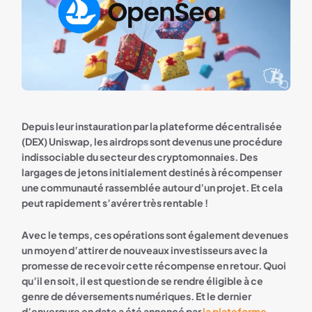
Depuis leur instauration par la plateforme décentralisée
(DEX) Uniswap, les airdrops sont devenus une procédure
indissociable du secteur des cryptomonnaies. Des
largages de jetons initialement destinés à récompenser
une communauté rassemblée autour d’un projet. Et cela
peut rapidement s’avérer très rentable !
Avec le temps, ces opérations sont également devenues
un moyen d’attirer de nouveaux investisseurs avec la
promesse de recevoir cette récompense en retour. Quoi
qu’il en soit, il est question de se rendre éligible à ce
genre de déversements numériques. Et le dernier
d’envergure en date a été annoncé par
la plateforme