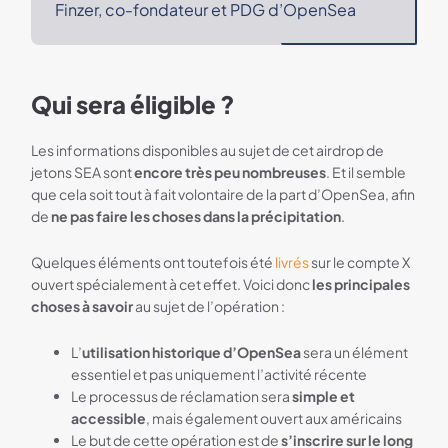
Finzer, co-fondateur et PDG d’OpenSea
Qui sera éligible ?
Les informations disponibles au sujet de cet airdrop de
jetons SEA sont
encore très peu nombreuses
. Et il semble
que cela soit tout à fait volontaire de la part d’OpenSea, afin
de
ne pas faire les choses dans la précipitation
.
Quelques éléments ont toutefois été
livrés
sur le compte X
ouvert spécialement à cet effet. Voici donc
les principales
choses à savoir
au sujet de l’opération :
L’
utilisation historique d’OpenSea
sera un élément
essentiel et pas uniquement l’activité récente
Le processus de réclamation sera
simple et
accessible
, mais également ouvert aux américains
Le but de cette opération est de
s’inscrire sur le long