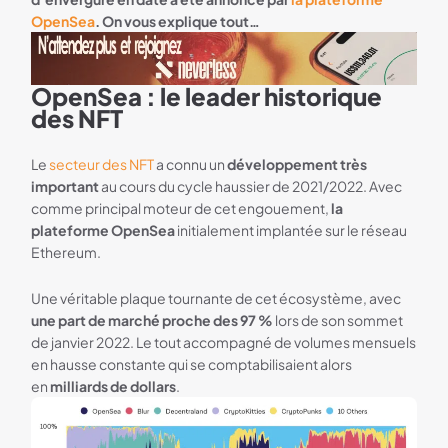
OpenSea
. On vous explique tout…
OpenSea : le leader historique
Bannière Neverless
des NFT
Le
secteur des NFT
a connu un
développement très
important
au cours du cycle haussier de 2021/2022. Avec
comme principal moteur de cet engouement,
la
plateforme OpenSea
initialement implantée sur le réseau
Ethereum.
Une véritable plaque tournante de cet écosystème, avec
une part de marché proche des 97 %
lors de son sommet
de janvier 2022. Le tout accompagné de volumes mensuels
en hausse constante qui se comptabilisaient alors
en
milliards de dollars
.