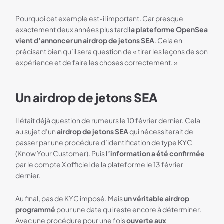
Pourquoi cet exemple est-il important. Car presque
exactement deux années plus tard
la plateforme OpenSea
vient d’annoncer un airdrop de jetons SEA
. Cela en
précisant bien qu’il sera question de « tirer les leçons de son
expérience et de faire les choses correctement. »
Un airdrop de jetons SEA
Il était déjà question de rumeurs le 10 février dernier. Cela
au sujet d’un
airdrop de jetons SEA
qui nécessiterait de
passer par une procédure d’identification de type KYC
(Know Your Customer). Puis
l’information a été confirmée
par le compte X officiel de la plateforme le 13 février
dernier.
Au final, pas de KYC imposé. Mais
un véritable airdrop
programmé
pour une date qui reste encore à déterminer.
Avec une procédure pour une fois
ouverte aux