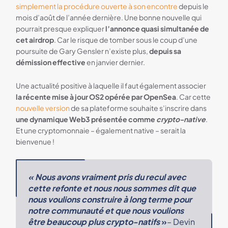
simplement la procédure ouverte à son encontre
depuis le
mois d’août de l’année dernière. Une bonne nouvelle qui
pourrait presque expliquer
l’annonce quasi simultanée de
cet airdrop
. Car le risque de tomber sous le coup d’une
poursuite de Gary Gensler n’existe plus,
depuis sa
démission effective
en janvier dernier.
Une actualité positive à laquelle il faut également associer
la récente mise à jour OS2 opérée par OpenSea
. Car cette
nouvelle version
de sa plateforme souhaite s’inscrire dans
une dynamique Web3 présentée comme
crypto-native
.
Et une cryptomonnaie – également native – serait la
bienvenue !
« Nous avons vraiment pris du recul avec
cette refonte et nous nous sommes dit que
nous voulions construire à long terme pour
notre communauté et que nous voulions
être beaucoup plus crypto-natifs
»
– Devin