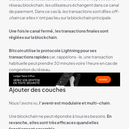
réseau blockchain, les utilisateurs échangent dans ce canal
de paiement. Dans ce cas là, les transactions sont dîtes
off-
chain
car elles n’ont pas lieu sur la blockchain principale.
Une fois le canal fermé, les transactions finales sont
réglées sur la blockchain
.
Bitcoin utilise le protocole Lightning pour ses
transactions rapides
car, rappelons- le, une transaction
habituelle peut prendre 30 minutes voire 1 heure en cas de
congestion du réseau.
Ajouter des couches
Bannière Ledger
Nous l’avons vu,
l’avenir est modulaire et multi-chain
.
Une blockchain ne peut répondre à tous les besoins.
En
revanche, elles sont très efficaces quand elles
fonctionnent ensemble
.