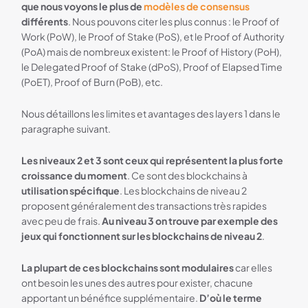
que nous voyons le plus de
modèles de consensus
différents
. Nous pouvons citer les plus connus : le Proof of
Work (PoW), le Proof of Stake (PoS), et le Proof of Authority
(PoA) mais de nombreux existent: le Proof of History (PoH),
le Delegated Proof of Stake (dPoS), Proof of Elapsed Time
(PoET), Proof of Burn (PoB), etc.
Nous détaillons les limites et avantages des layers 1 dans le
paragraphe suivant.
Les niveaux 2 et 3 sont ceux qui représentent la plus forte
croissance du moment
. Ce sont des blockchains à
utilisation spécifique
. Les blockchains de niveau 2
proposent généralement des transactions très rapides
avec peu de frais.
Au niveau 3 on trouve par exemple des
jeux qui fonctionnent sur les blockchains de niveau 2
.
La plupart de ces blockchains sont modulaires
car elles
ont besoin les unes des autres pour exister, chacune
apportant un bénéfice supplémentaire.
D’où le terme