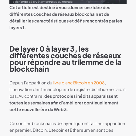
Bannière Binance
Cet article est destiné à vous donner une idée des
différentes couches de réseaux blockchain et de
détailler les caractéristiques et défis rencontrés par les
layers 1.
De layer 0 à layer 3, les
différentes couches de réseaux
pour répondre au trilemme de la
blockchain
Depuis l’apparition du
livre blanc Bitcoin en 2008
,
l’innovation des technologies de registre distribué ne faiblit
pas. Au contraire,
des protocoles inédits apparaissent
toutes les semaines afin d’améliorer continuellement
cette nouvelle ère du Web 3
.
Ce sont les blockchains de layer 1 qui ont fait leur apparition
en premier. Bitcoin, Litecoin et Ethereum en sont des