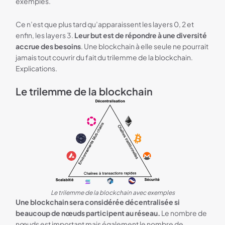
exemples.
Ce n’est que plus tard qu’apparaissent les layers 0, 2 et
enfin, les layers 3.
Leur but est de répondre à une diversité
accrue des besoins
. Une blockchain à elle seule ne pourrait
jamais tout couvrir du fait du trilemme de la blockchain.
Explications.
Le trilemme de la blockchain
Le trilemme de la blockchain avec exemples
Une blockchain sera considérée décentralisée si
beaucoup de nœuds participent au réseau.
Le nombre de
nœuds est important mais également le nombre de