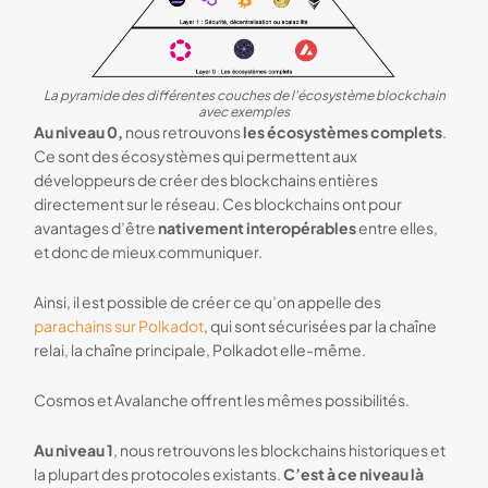
La pyramide des différentes couches de l'écosystème blockchain
avec exemples
Au niveau 0,
nous retrouvons
les écosystèmes complets
.
Ce sont des écosystèmes qui permettent aux
développeurs de créer des blockchains entières
directement sur le réseau. Ces blockchains ont pour
avantages d’être
nativement interopérables
entre elles,
et donc de mieux communiquer.
Ainsi, il est possible de créer ce qu’on appelle des
parachains sur Polkadot
, qui sont sécurisées par la chaîne
relai, la chaîne principale, Polkadot elle-même.
Cosmos et Avalanche offrent les mêmes possibilités.
Au niveau 1
, nous retrouvons les blockchains historiques et
la plupart des protocoles existants.
C’est à ce niveau là