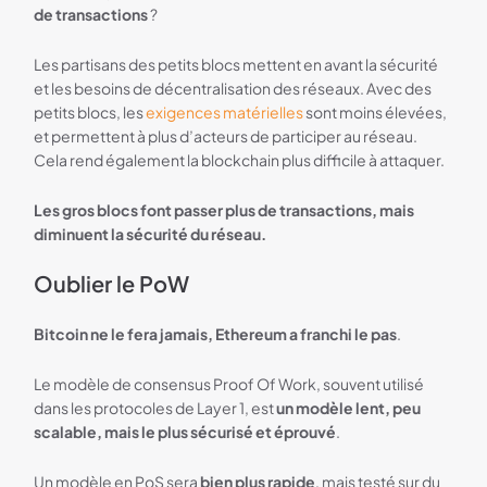
de transactions
?
Les partisans des petits blocs mettent en avant la sécurité
et les besoins de décentralisation des réseaux. Avec des
petits blocs, les
exigences matérielles
sont moins élevées,
et permettent à plus d’acteurs de participer au réseau.
Cela rend également la blockchain plus difficile à attaquer.
Les gros blocs font passer plus de transactions, mais
diminuent la sécurité du réseau.
Oublier le PoW
Bitcoin ne le fera jamais, Ethereum a franchi le pas
.
Le modèle de consensus Proof Of Work, souvent utilisé
dans les protocoles de Layer 1, est
un modèle lent, peu
scalable, mais le plus sécurisé et éprouvé
.
Un modèle en PoS sera
bien plus rapide
, mais testé sur du