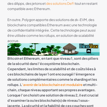
des dApps, des jetons et
des solutions DeFi
tout en restant
compatible avec Ethereum.
En outre, Polygon apporte des solutions de zk-EVM, des
blockchains compatibles Ethereum avec une technologie
de confidentialité intégrée. Cette technologie peut aussi
être utilisée comme les rollups, en solution de scalabilité
accrue.
Bannière Discord Dinovox
Bitcoin et Ethereum, en tant que niveau 1, sont des piliers
de la sécurité dans l’écosystème blockchain.
Cependant, les limites de scalabilité et de coûts liées à
ces blockchains de layer 1 ont encouragé l’émergence
de solutions complémentaires comme le sharding et les
rollups. L
’avenir de la blockchain est modulaire
et multi-
chain, chaque niveau apportant ses propres avantages.
Lorsque l’on choisit une solution de niveau 2, il est crucial
d’examiner la ou les blockchain(s) de niveau 1 sous-
jacente. La sécurité et la fiabilité de ces couches sont