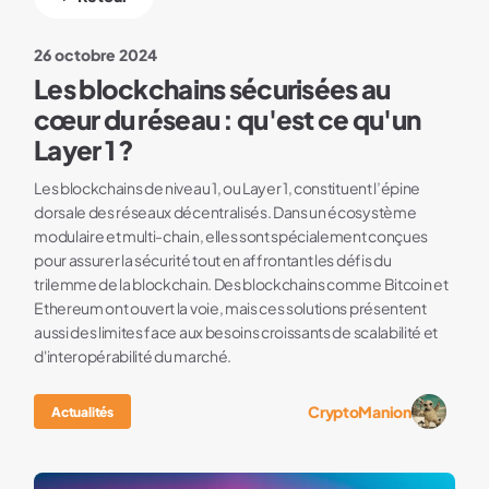
26 octobre 2024
Les blockchains sécurisées au
cœur du réseau : qu'est ce qu'un
Layer 1 ?
Les blockchains de niveau 1, ou Layer 1, constituent l’épine
dorsale des réseaux décentralisés. Dans un écosystème
modulaire et multi-chain, elles sont spécialement conçues
pour assurer la sécurité tout en affrontant les défis du
trilemme de la blockchain. Des blockchains comme Bitcoin et
Ethereum ont ouvert la voie, mais ces solutions présentent
aussi des limites face aux besoins croissants de scalabilité et
d'interopérabilité du marché.
CryptoManion
Actualités