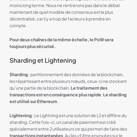
moins long terme. Nous ne rentrerons pas dans le débat
maintenant de quel modèle de consensus est le plus
décentralisé, car il y a trop de facteurs à prendre en
compte.
Pour deux chaînes de la même échelle, le PoW sera
toujours plus sécurisé.
Sharding et Lightening
Sharding
: partitionnement des données de la blockchain,
les répartissant entre plusieurs nœuds, ceux-ci ne stockant
qu’une partie de la blockchain.
Le traitement des
transactions est en conséquence plus rapide
.
Le sharding
est utilisé sur Ethereum
.
Lightening
: Le Lightning est une solution de L2 et diffère du
sharding. Cette fois-ci, un canal de paiement est créé
spécialement entre 2 utilisateurs ce qui permet de faire des
transactions instantanées
. Au lieu d’être envoyées sur le