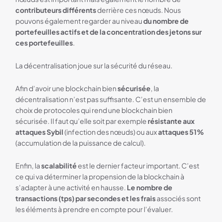
contributeurs différents
derrière ces nœuds. Nous
pouvons également regarder au niveau
du nombre de
portefeuilles actifs et de la concentration des jetons sur
ces portefeuilles
.
La décentralisation joue sur la sécurité du réseau.
Afin d’avoir une blockchain bien
sécurisée
, la
décentralisation n’est pas suffisante. C’est un ensemble de
choix de protocoles qui rend une blockchain bien
sécurisée. Il faut qu’elle soit par exemple
résistante aux
attaques Sybil
(infection des nœuds) ou aux
attaques 51%
(accumulation de la puissance de calcul).
Enfin, la
scalabilité
est le dernier facteur important. C’est
ce qui va déterminer la propension de la blockchain à
s’adapter à une activité en hausse.
Le nombre de
transactions (tps) par secondes et les frais
associés sont
les éléments à prendre en compte pour l’évaluer.