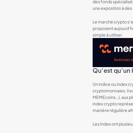
des fonds spécialisé
une exposition à des
Le marché crypto s’es
proposent aujourd’h
simple à utiliser.
Qu’est qu’un 
Bannière Meria
Un indice ou index cr
cryptomonnaies. Il e
MEMEcoins…), aux plu
index crypto représen
manière régulière af
Les Index ont plusieur