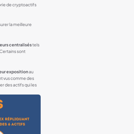
rie de cryptoactifs
urer la meilleure
eurs centralisés
tels
Certains sont
leur exposition
au
ent vus comme des
r des actifs qui les