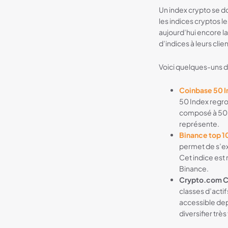
Un index crypto se do
les indices cryptos 
aujourd’hui encore l
d’indices à leurs clien
Voici quelques-uns d
Coinbase 50 I
50 Index regro
composé à 50 %
représente.
Binance top 1
permet de s’ex
Cet indice est
Binance.
Crypto.com Cr
classes d’acti
accessible dep
diversifier trè