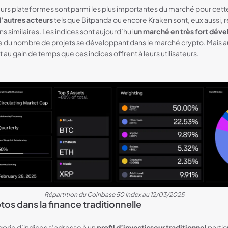
 leurs plateformes sont parmi les plus importantes du marché pour cet
’autres acteurs
tels que Bitpanda ou encore Kraken sont, eux aussi, 
s similaires. Les indices sont aujourd’hui
un marché en très fort dé
te du nombre de projets se développant dans le marché crypto. Mais aus
u gain de temps que ces indices offrent à leurs utilisateurs.
Répartition du Coinbase 50 Index au 12/03/2025
tos dans la finance traditionnelle
rie d’indices s’adresse à un
profil d’investisseur traditionnel
partic