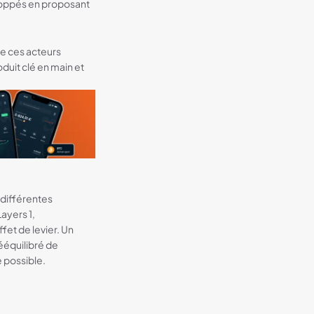
eloppés en proposant
 de ces acteurs
oduit clé en main et
 différentes
Layers 1,
fet de levier. Un
rééquilibré de
 possible.