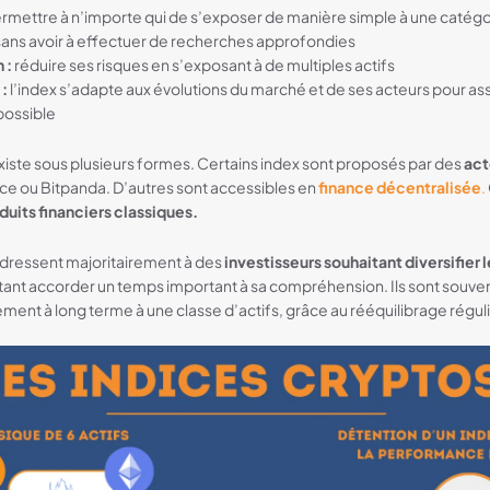
rmettre à n’importe qui de s’exposer de manière simple à une catégo
, sans avoir à effectuer de recherches approfondies
 :
réduire ses risques en s’exposant à de multiples actifs
 :
l’index s’adapte aux évolutions du marché et de ses acteurs pour ass
ossible
xiste sous plusieurs formes. Certains index sont proposés par des
act
e ou Bitpanda. D’autres sont accessibles en
finance décentralisée
.
duits financiers classiques.
adressent majoritairement à des
investisseurs souhaitant diversifier 
tant accorder un temps important à sa compréhension. Ils sont souv
ement à long terme à une classe d’actifs, grâce au rééquilibrage régulie