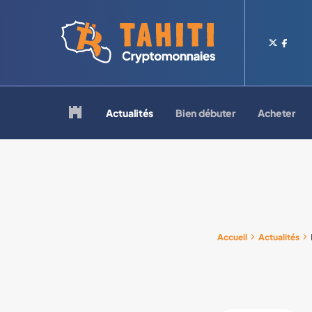
Logo Tahiti-Cryptomonnaies.com
Retour à la page d'accueil
Actualités
Bien débuter
Acheter
Accueil
Actualités