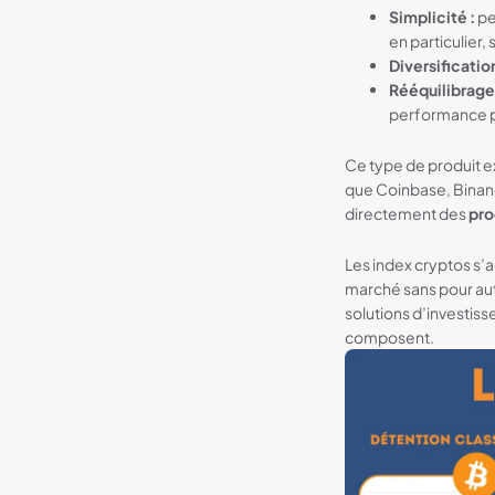
Simplicité :
pe
en particulier
Diversification
Rééquilibrage
performance p
Ce type de produit e
que Coinbase, Binanc
directement des
pro
Les index cryptos s’
marché sans pour au
solutions d’investiss
composent.