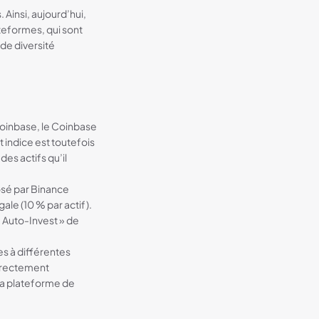
 Ainsi, aujourd’hui,
teformes, qui sont
de diversité
:
Coinbase, le Coinbase
 indice est toutefois
es actifs qu’il
osé par Binance
le (10 % par actif).
« Auto-Invest » de
s à différentes
directement
 la plateforme de