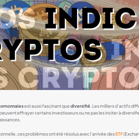
ptomonnaies
est aussi fascinant que
diversifié
. Les milliers d’actifs di
euvent effrayer certains investisseurs ou ne pas les inciter à diversifie
aissances.
tionnelle, ces problèmes ont été résolus avec l’arrivée des
ETF
(Exchan