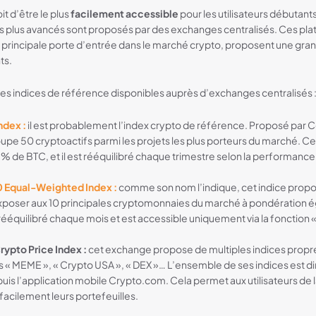
it d’être le plus
facilement accessible
pour les utilisateurs débutants.
les plus avancés sont proposés par des exchanges centralisés. Ces pla
a principale porte d’entrée dans le marché crypto, proposent une gran
ts.
es indices de référence disponibles auprès d’exchanges centralisés 
ndex :
il est probablement l’index crypto de référence. Proposé par 
upe 50 cryptoactifs parmi les projets les plus porteurs du marché. Cet
 de BTC, et il est rééquilibré chaque trimestre selon la performance d
0 Equal-Weighted Index :
comme son nom l’indique, cet indice prop
poser aux 10 principales cryptomonnaies du marché à pondération éga
 rééquilibré chaque mois et est accessible uniquement via la fonction 
ypto Price Index :
cet exchange propose de multiples indices propre
fs « MEME », « Crypto USA », « DEX »… L’ensemble de ses indices est 
uis l’application mobile Crypto.com. Cela permet aux utilisateurs de
s facilement leurs portefeuilles.