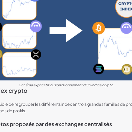
Schéma explicatif du fonctionnement d'un indice crypto
dex crypto
sible de regrouper les différents index en trois grandes familles de pro
pes de profils.
ptos proposés par des exchanges centralisés