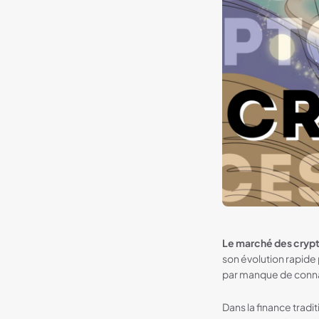
Le marché des cry
son évolution rapide p
par manque de conn
Dans la finance tradi