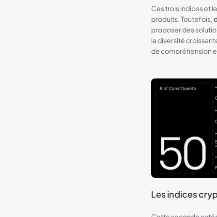
Ces trois indices et
produits. Toutefois,
d
proposer des solution
la diversité croissan
de compréhension et a
Les indices cryp
Cette seconde catégo