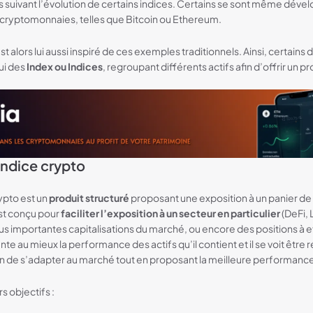
s suivant l’évolution de certains indices. Certains se sont même dév
 cryptomonnaies, telles que Bitcoin ou Ethereum.
t alors lui aussi inspiré de ces exemples traditionnels. Ainsi, certains
ui des
Index ou Indices
, regroupant différents actifs afin d’offrir un pr
Indice crypto
ypto est un
produit structuré
proposant une exposition à un panier de
st conçu pour
faciliter l’exposition à un secteur en particulier
(DeFi, 
s importantes capitalisations du marché, ou encore des positions à ef
te au mieux la performance des actifs qu’il contient et il se voit être 
in de s’adapter au marché tout en proposant la meilleure performance
s objectifs :