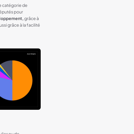
te catégorie de
réputés pour
veloppement,
grâce à
si grâce à la facilité
ulier ou de