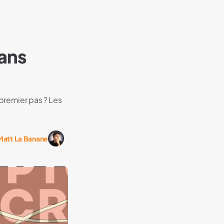
sans
premier pas ? Les
Matt La Banane