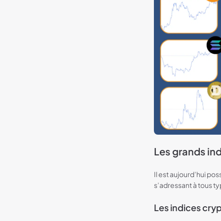
Les grands in
Il est aujourd’hui pos
s’adressant à tous ty
Les indices cry