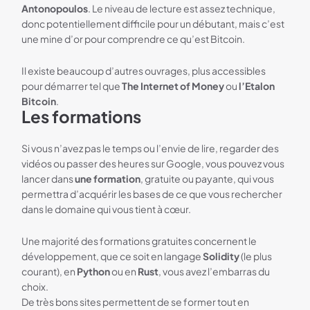
Antonopoulos
. Le niveau de lecture est assez technique,
donc potentiellement difficile pour un débutant, mais c’est
une mine d’or pour comprendre ce qu’est Bitcoin.
Il existe beaucoup d’autres ouvrages, plus accessibles
pour démarrer tel que
The Internet of Money
ou
l’Etalon
Bitcoin
.
Les formations
Si vous n’avez pas le temps ou l’envie de lire, regarder des
vidéos ou passer des heures sur Google, vous pouvez vous
lancer dans
une formation
, gratuite ou payante, qui vous
permettra d’acquérir les bases de ce que vous rechercher
dans le domaine qui vous tient à cœur.
Une majorité des formations gratuites concernent le
développement, que ce soit en langage
Solidity
(le plus
courant), en
Python
ou en
Rust
, vous avez l’embarras du
choix.
De très bons sites permettent de se former tout en