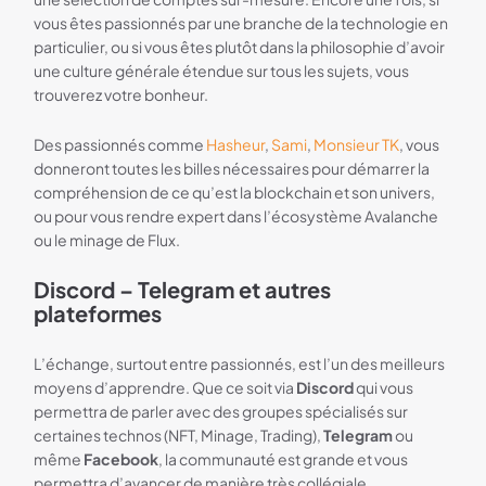
vous êtes passionnés par une branche de la technologie en
particulier, ou si vous êtes plutôt dans la philosophie d’avoir
une culture générale étendue sur tous les sujets, vous
trouverez votre bonheur.
Des passionnés comme
Hasheur
,
Sami
,
Monsieur TK
, vous
donneront toutes les billes nécessaires pour démarrer la
compréhension de ce qu’est la blockchain et son univers,
ou pour vous rendre expert dans l’écosystème Avalanche
ou le minage de Flux.
Discord – Telegram et autres
plateformes
L’échange, surtout entre passionnés, est l’un des meilleurs
moyens d’apprendre. Que ce soit via
Discord
qui vous
permettra de parler avec des groupes spécialisés sur
certaines technos (NFT, Minage, Trading),
Telegram
ou
même
Facebook
, la communauté est grande et vous
permettra d’avancer de manière très collégiale.