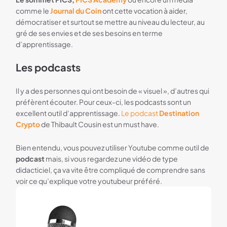
comme le
Journal du Coin
ont cette vocation à aider,
démocratiser et surtout se mettre au niveau du lecteur, au
gré de ses envies et de ses besoins en terme
d’apprentissage.
Les podcasts
Il y a des personnes qui ont besoin de « visuel », d’autres qui
préfèrent écouter. Pour ceux-ci, les podcasts sont un
excellent outil d’apprentissage.
Le podcast
Destination
Crypto
de Thibault Cousin est un must have.
Bien entendu, vous pouvez utiliser Youtube comme outil de
podcast
mais, si vous regardez une vidéo de type
didacticiel, ça va vite être compliqué de comprendre sans
voir ce qu’explique votre youtubeur préféré.