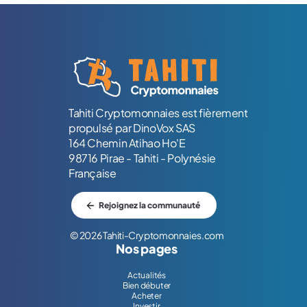
Logo Tahiti-Cryptomonnaies.com
Tahiti Cryptomonnaies est fièrement
propulsé par DinoVox SAS
164 Chemin Atihao Ho'E
98716 Pirae - Tahiti - Polynésie
Française
Rejoignez la communauté
© 2026 Tahiti-Cryptomonnaies.com
Nos pages
Actualités
Bien débuter
Acheter
Investir