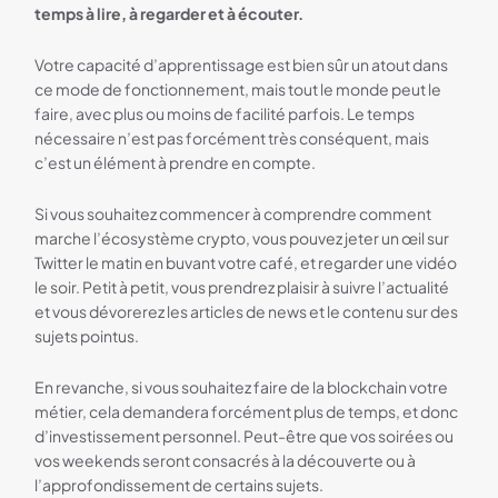
temps à lire, à regarder et à écouter.
Votre capacité d’apprentissage est bien sûr un atout dans
ce mode de fonctionnement, mais tout le monde peut le
faire, avec plus ou moins de facilité parfois. Le temps
nécessaire n’est pas forcément très conséquent, mais
c’est un élément à prendre en compte.
Si vous souhaitez commencer à comprendre comment
marche l’écosystème crypto, vous pouvez jeter un œil sur
Twitter le matin en buvant votre café, et regarder une vidéo
le soir. Petit à petit, vous prendrez plaisir à suivre l’actualité
et vous dévorerez les articles de news et le contenu sur des
sujets pointus.
En revanche, si vous souhaitez faire de la blockchain votre
métier, cela demandera forcément plus de temps, et donc
d’investissement personnel. Peut-être que vos soirées ou
vos weekends seront consacrés à la découverte ou à
l’approfondissement de certains sujets.