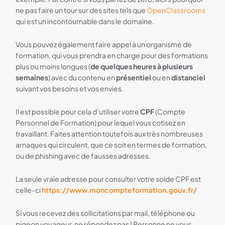
ne pas faire un tour sur des sites tels que
OpenClassrooms
qui est un incontournable dans le domaine.
Vous pouvez également faire appel à un organisme de
formation, qui vous prendra en charge pour des formations
plus ou moins longues (
de quelques heures à plusieurs
semaines
) avec du contenu en
présentiel
ou en
distanciel
suivant vos besoins et vos envies.
Il est possible pour cela d’utiliser votre
CPF
(Compte
Personnel de Formation) pour lequel vous cotisez en
travaillant. Faites attention toutefois aux très nombreuses
arnaques qui circulent, que ce soit en termes de formation,
ou de phishing avec de fausses adresses.
La seule vraie adresse pour consulter votre solde CPF est
celle-ci
https://www.moncompteformation.gouv.fr/
Si vous recevez des sollicitations par mail, téléphone ou
pigeon voyageur, ne répondez pas ! Personne ne vous