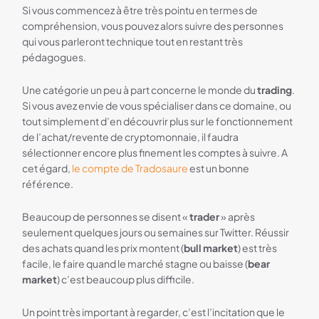
Si vous commencez à être très pointu en termes de
compréhension, vous pouvez alors suivre des personnes
qui vous parleront technique tout en restant très
pédagogues.
Une catégorie un peu à part concerne le monde du
trading
.
Si vous avez envie de vous spécialiser dans ce domaine, ou
tout simplement d’en découvrir plus sur le fonctionnement
de l’achat/revente de cryptomonnaie, il faudra
sélectionner encore plus finement les comptes à suivre. A
cet égard,
le compte de Tradosaure
est un bonne
référence.
Beaucoup de personnes se disent «
trader
» après
seulement quelques jours ou semaines sur Twitter. Réussir
des achats quand les prix montent (
bull market
) est très
facile, le faire quand le marché stagne ou baisse (
bear
market
) c’est beaucoup plus difficile.
Un point très important à regarder, c’est l’incitation que le