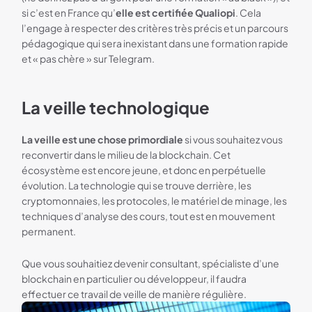
si c’est en France qu’
elle est certifiée Qualiopi
. Cela
l’engage à respecter des critères très précis et un parcours
pédagogique qui sera inexistant dans une formation rapide
et « pas chère » sur Telegram.
La veille technologique
La veille est une chose primordiale
si vous souhaitez vous
reconvertir dans le milieu de la blockchain. Cet
écosystème est encore jeune, et donc en perpétuelle
évolution. La technologie qui se trouve derrière, les
cryptomonnaies, les protocoles, le matériel de minage, les
techniques d’analyse des cours, tout est en mouvement
permanent.
Que vous souhaitiez devenir consultant, spécialiste d’une
blockchain en particulier ou développeur, il faudra
effectuer ce travail de veille de manière régulière.