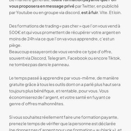
vous proposera en message privé
par Twitter, en publicité
par Youtube ou en groupe via discord,
est à fuir
. Vite. Et loin.
Des formations de trading « pas cher » que l’on vous vend à
500€ et qui vous promettent de récupérer votre argent en
moins de 24h via ce que l’on va vous apprendre, c’est un
piège.
Beaucoup essayeront de vous vendre ce type d’offre,
souvent via Discord, Telegram, Facebook ou encore Tiktok,
ne tombez pas dans le panneau.
Le temps passé à apprendre par vous-même, de manière
gratuite grâce à tous les outils dont on a parlé plus haut sera
toujours plus bénéfique, et rentable, pour vous. Vous
économiserez de l’argent, et votre santé en fuyant ce
genre d’offres malhonnêtes.
Si vous souhaitez réellement faire une formation payante,
prenez le temps de vérifier que la personne est déclarée
(ne donnez pas d’argent pour une formation « au black »), et