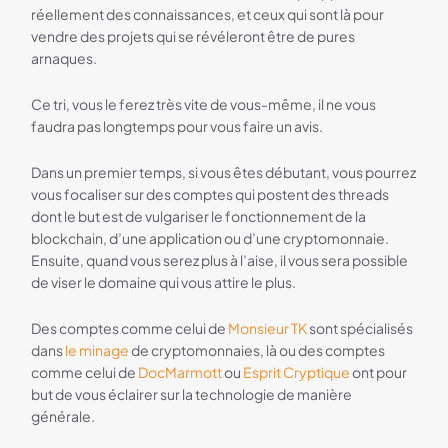
réellement des connaissances, et ceux qui sont là pour
vendre des projets qui se révéleront être de pures
arnaques.
Ce tri, vous le ferez très vite de vous-même, il ne vous
faudra pas longtemps pour vous faire un avis.
Dans un premier temps, si vous êtes débutant, vous pourrez
vous focaliser sur des comptes qui postent des threads
dont le but est de vulgariser le fonctionnement de la
blockchain, d’une application ou d’une cryptomonnaie.
Ensuite, quand vous serez plus à l’aise, il vous sera possible
de viser le domaine qui vous attire le plus.
Des comptes comme celui de
Monsieur TK
sont spécialisés
dans
le minage
de cryptomonnaies, là ou des comptes
comme celui de
DocMarmott
ou
Esprit Cryptique
ont pour
but de vous éclairer sur la technologie de manière
générale.