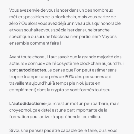
Vous avez envie de vous lancer dans un des nombreux
métiers possibles de la blockchain, mais vous partez de
zéro ? Ou alors vous avez déjà un niveau plus qu’honorable
et vous souhaitez vous spécialiser dans une branche
spécifique ou sur une blockchain en particulier ? Voyons
ensemble comment faire !
Avant toute chose, il faut savoir que la grande majorité des
acteurs « connus » de l’écosystème blockchain aujourd’hui
sont
autodidactes
. Je pense que l’on peut estimer sans
trop se tromper que près de 90% des personnes qui
travaillent aujourd’hui (à temps plein où juste en
complément) dans la crypto se sont formés tout seul.
L’autodidactisme
(oui c’est un mot un peu barbare, mais,
croyez moi, ça existe) est une part importante de la
formation pour arriver à appréhender ce milieu.
Si vous ne pensez pas être capable de le faire, ou si vous