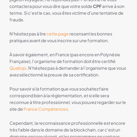
contactera pour vous dire que votre solde
CPF
arrive à son
terme. Si c’est le cas, vous êtes victime d’une tentative de
fraude.
N’hésitez pas à lire
cette page
recensant les bonnes
pratiques avant de vous inscrire sur une formation.
À savoir également, en France (pas encore en Polynésie
Française), l’organisme de formation doit être certifié
Qualiopi
. N’hésitez pas à demander à l’organisme que vous
avez sélectionné la preuve de sa certification.
Pour savoir si la formation que vous souhaitez faire
correspond bien à la réglementation, et si elle sera
reconnue à titre professionnel, vous pouvez regarder sur le
site de
France Compétences
.
Cependant, la reconnaissance professionnelle est encore
très faible dans le domaine de la blockchain, car c’est un
domaine encore récent, et les programmes ne sont pas