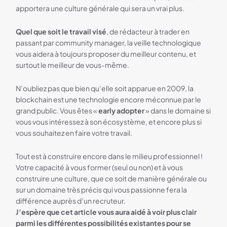
apportera une culture générale qui sera un vrai plus.
Quel que soit le travail visé
, de rédacteur à trader en
passant par community manager, la veille technologique
vous aidera à toujours proposer du meilleur contenu, et
surtout le meilleur de vous-même.
N’oubliez pas que bien qu’elle soit apparue en 2009, la
blockchain est une technologie encore méconnue par le
grand public. Vous êtes «
early adopter
» dans le domaine si
vous vous intéressez à son écosystème, et encore plus si
vous souhaitez en faire votre travail.
Tout est à construire encore dans le milieu professionnel !
Votre capacité à vous former (seul ou non) et à vous
construire une culture, que ce soit de manière générale ou
sur un domaine très précis qui vous passionne fera la
différence auprès d’un recruteur.
J’espère que cet article vous aura aidé à voir plus clair
parmi les différentes possibilités existantes pour se