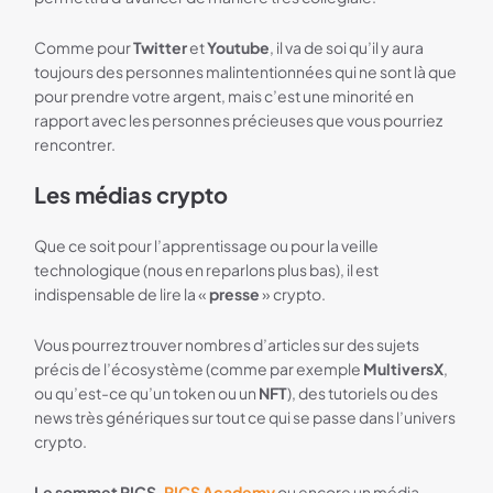
Comme pour
Twitter
et
Youtube
, il va de soi qu’il y aura
toujours des personnes malintentionnées qui ne sont là que
pour prendre votre argent, mais c’est une minorité en
rapport avec les personnes précieuses que vous pourriez
rencontrer.
Les médias crypto
Que ce soit pour l’apprentissage ou pour la veille
technologique (nous en reparlons plus bas), il est
indispensable de lire la «
presse
» crypto.
Vous pourrez trouver nombres d’articles sur des sujets
précis de l’écosystème (comme par exemple
MultiversX
,
ou qu’est-ce qu’un token ou un
NFT
), des tutoriels ou des
news très génériques sur tout ce qui se passe dans l’univers
crypto.
Le sommet PICS,
PICS Academy
ou encore un média