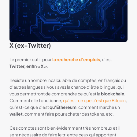
X (ex-Twitter)
Le premier outil, pour
la recherche d’emplois
, c’est
Twitter, enfin « X »
.
Il existe un nombre incalculable de comptes, en français ou
d’autres langues si vous avez la chance d’être bilingue, qui
vous permettront de comprendre ce qu’est la
blockchain
.
Comment elle fonctionne,
qu’est-ce que c’est que Bitcoin
,
qu’est-ce que c’est
qu’Ethereum
, comment marche un
wallet
, comment faire pour acheter des tokens, etc.
Ces comptes sont bien évidemment très nombreux et il
sera nécessaire de faire le tri entre ceux qui apportent