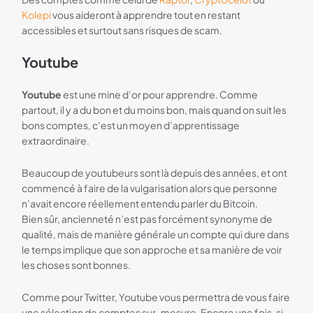
Kolepi
vous aideront à apprendre tout en restant
accessibles et surtout sans risques de scam.
Youtube
Youtube
est une mine d’or pour apprendre. Comme
partout, il y a du bon et du moins bon, mais quand on suit les
bons comptes, c’est un moyen d’apprentissage
extraordinaire.
Beaucoup de youtubeurs sont là depuis des années, et ont
commencé à faire de la vulgarisation alors que personne
n’avait encore réellement entendu parler du Bitcoin.
Bien sûr, ancienneté n’est pas forcément synonyme de
qualité, mais de manière générale un compte qui dure dans
le temps implique que son approche et sa manière de voir
les choses sont bonnes.
Comme pour Twitter, Youtube vous permettra de vous faire
une sélection de comptes sur-mesure. Encore une fois, si