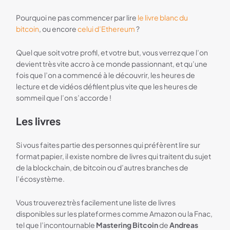
Pourquoi ne pas commencer par lire
le livre blanc du
bitcoin
, ou encore
celui d’Ethereum
?
Quel que soit votre profil, et votre but, vous verrez que l’on
devient très vite accro à ce monde passionnant, et qu’une
fois que l’on a commencé à le découvrir, les heures de
lecture et de vidéos défilent plus vite que les heures de
sommeil que l’on s’accorde !
Les livres
Si vous faites partie des personnes qui préfèrent lire sur
format papier, il existe nombre de livres qui traitent du sujet
de la blockchain, de bitcoin ou d’autres branches de
l’écosystème.
Vous trouverez très facilement une liste de livres
disponibles sur les plateformes comme Amazon ou la Fnac,
tel que l’incontournable
Mastering Bitcoin
de
Andreas