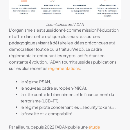
Les missions de l'ADAN
L’organisme s’est aussi donné comme mission l’éducation
et offre dans cette optique plusieurs ressources
pédagogiques visant à défaire les idées préconçues et à
démocratiser tout ce qui a trait au Web3. Le cadre
réglementaire entourant les crypto-actifs étant en
constante évolution, l’ADAN fournit aussi des publications
sur les plus récentes
réglementations
:
le régime PSAN,
le nouveau cadre européen (MiCA),
la lutte contre le blanchiment et le financement du
terrorisme (LCB-FT),
le régime pilote concernant les « security tokens »,
la fiscalité et la comptabilité.
Par ailleurs, depuis 2022 l’ADAN publie une
étude