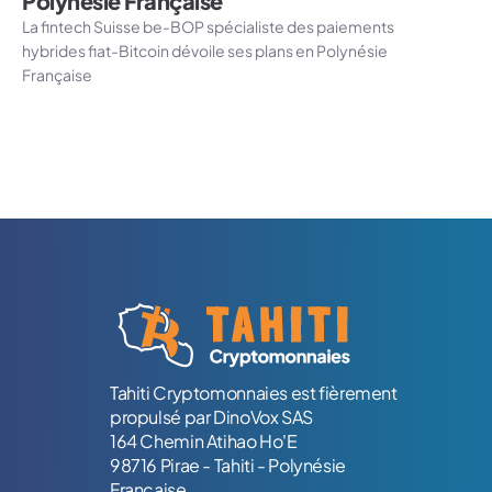
Polynésie Française
La fintech Suisse be-BOP spécialiste des paiements
hybrides fiat-Bitcoin dévoile ses plans en Polynésie
Française
Logo Tahiti-Cryptomonnaies.com
Tahiti Cryptomonnaies est fièrement
propulsé par DinoVox SAS
164 Chemin Atihao Ho'E
98716 Pirae - Tahiti - Polynésie
Française