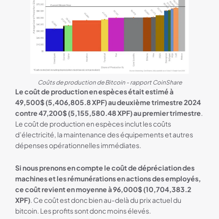
Coûts de production de Bitcoin - rapport CoinShare
Le coût de production en espèces était estimé à
49,500$ (5,406,805.8 XPF) au deuxième trimestre 2024
contre 47,200$ (5,155,580.48 XPF) au premier trimestre
.
Le coût de production en espèces inclut les coûts
d’électricité, la maintenance des équipements et autres
dépenses opérationnelles immédiates.
Si nous prenons en compte le coût de dépréciation des
machines et les rémunérations en actions des employés,
ce coût revient en moyenne à 96,000$ (10,704,383.2
XPF)
. Ce coût est donc bien au-delà du prix actuel du
bitcoin. Les profits sont donc moins élevés.