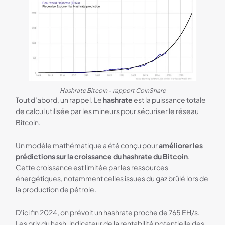
Hashrate Bitcoin - rapport CoinShare
Tout d’abord, un rappel. Le
hashrate
est la puissance totale
de calcul utilisée par les mineurs pour sécuriser le réseau
Bitcoin.
Un modèle mathématique a été conçu pour
améliorer les
prédictions sur la croissance du hashrate du Bitcoin
.
Cette croissance est limitée par les ressources
énergétiques, notamment celles issues du gaz brûlé lors de
la production de pétrole.
D’ici fin 2024, on prévoit un hashrate proche de 765 EH/s.
Les prix du hash, indicateur de la rentabilité potentielle des