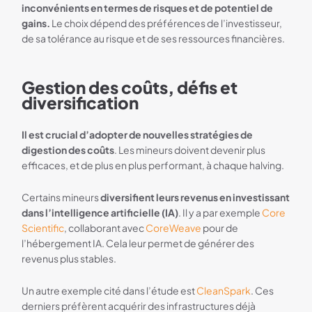
inconvénients en termes de risques et de potentiel de
gains.
Le choix dépend des préférences de l’investisseur,
de sa tolérance au risque et de ses ressources financières.
Gestion des coûts, défis et
diversification
Il est crucial d’adopter de nouvelles stratégies de
digestion des coûts
. Les mineurs doivent devenir plus
efficaces, et de plus en plus performant, à chaque halving.
Certains mineurs
diversifient leurs revenus en investissant
dans l’intelligence artificielle (IA)
. Il y a par exemple
Core
Scientific
, collaborant avec
CoreWeave
pour de
l’hébergement IA. Cela leur permet de générer des
revenus plus stables.
Un autre exemple cité dans l’étude est
CleanSpark
. Ces
derniers préfèrent acquérir des infrastructures déjà