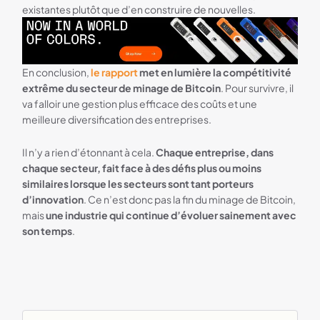
existantes plutôt que d’en construire de nouvelles.
Ledger Footer
En conclusion,
le rapport
met en lumière la compétitivité
extrême du secteur de minage de Bitcoin
. Pour survivre, il
va falloir une gestion plus efficace des coûts et une
meilleure diversification des entreprises.
Il n’y a rien d’étonnant à cela.
Chaque entreprise, dans
chaque secteur, fait face à des défis plus ou moins
similaires lorsque les secteurs sont tant porteurs
d’innovation
. Ce n’est donc pas la fin du minage de Bitcoin,
mais
une industrie qui continue d’évoluer sainement avec
son temps
.