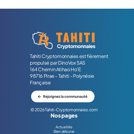
Logo Tahiti-Cryptomonnaies.com
Tahiti Cryptomonnaies est fièrement
propulsé par DinoVox SAS
164 Chemin Atihao Ho'E
98716 Pirae - Tahiti - Polynésie
Française
Rejoignez la communauté
© 2026 Tahiti-Cryptomonnaies.com
Nos pages
Actualités
Bien débuter