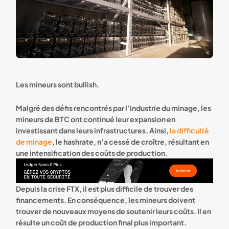
Les mineurs sont bullish.
Malgré des défis rencontrés par l’industrie du minage, les
mineurs de BTC ont continué leur expansion en
investissant dans leurs infrastructures. Ainsi,
la difficulté
de minage
, le hashrate, n’a cessé de croître, résultant en
une intensification des coûts de production.
Bannière Ledger
Depuis la crise FTX, il est plus difficile de trouver des
financements. En conséquence, les mineurs doivent
trouver de nouveaux moyens de soutenir leurs coûts. Il en
résulte un coût de production final plus important.