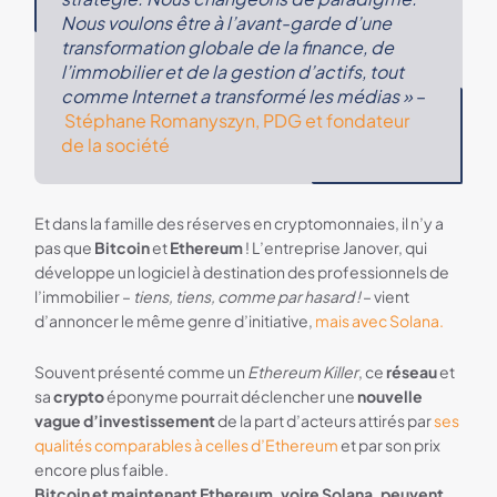
Nous voulons être à l’avant-garde d’une
transformation globale de la finance, de
l’immobilier et de la gestion d’actifs, tout
comme Internet a transformé les médias »
–
Stéphane Romanyszyn, PDG et fondateur
de la société
Et dans la famille des réserves en cryptomonnaies, il n’y a
pas que
Bitcoin
et
Ethereum
! L’entreprise Janover, qui
développe un logiciel à destination des professionnels de
l’immobilier –
tiens, tiens, comme par hasard !
– vient
d’annoncer le même genre d’initiative,
mais avec Solana.
Souvent présenté comme un
Ethereum Killer
, ce
réseau
et
sa
crypto
éponyme pourrait déclencher une
nouvelle
vague d’investissement
de la part d’acteurs attirés par
ses
qualités comparables à celles d’Ethereum
et par son prix
encore plus faible.
Bitcoin et maintenant Ethereum, voire Solana, peuvent