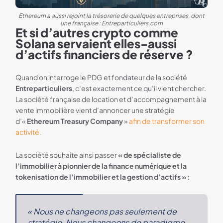
Ethereum a aussi rejoint la trésorerie de quelques entreprises, dont
une française : Entreparticuliers.com
Et si d’autres crypto comme
Solana servaient elles-aussi
d’actifs financiers de réserve ?
Quand on interroge le PDG et fondateur de la société
Entreparticuliers
, c’est exactement ce qu’il vient chercher.
La société française de location et d’accompagnement à la
vente immobilière vient d’annoncer une stratégie
d’«
Ethereum Treasury Company
»
afin de transformer son
activité.
La société souhaite ainsi passer
« de spécialiste de
l’immobilier à pionnier de la finance numérique et la
tokenisation de l’immobilier et la gestion d’actifs » :
« Nous ne changeons pas seulement de
stratégie. Nous changeons de paradigme.