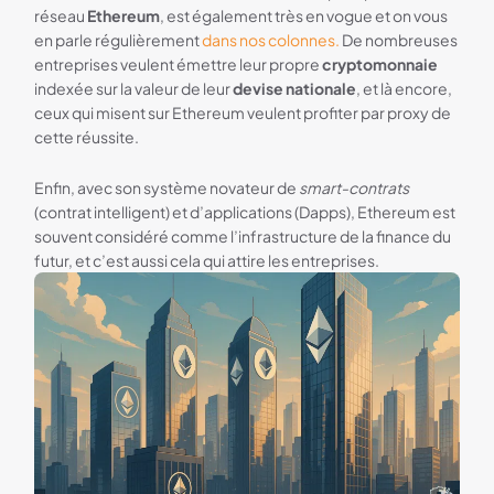
réseau
Ethereum
, est également très en vogue et on vous
en parle régulièrement
dans nos colonnes.
De nombreuses
entreprises veulent émettre leur propre
cryptomonnaie
indexée sur la valeur de leur
devise nationale
, et là encore,
ceux qui misent sur Ethereum veulent profiter par proxy de
cette réussite.
Enfin, avec son système novateur de
smart-contrats
(contrat intelligent) et d’applications (Dapps), Ethereum est
souvent considéré comme l’infrastructure de la finance du
futur, et c’est aussi cela qui attire les entreprises.