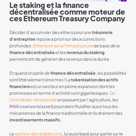
Le staking et la finance
WIGL
décentralisée comme moteur de
ces Ethereum Treasury Company
Décider d’accumuler des ethers pour une
trésorerie
d’entreprise
repose a priori sur deux convictions
profondes :
Ethereum sera l’infrastructure
de base de la
finance décentralisée
et les
revenus du staking
permettront de générer des revenus dans la durée.
Et quand on parle de
finance décentralisée
, les possibilités
sont littéralement énormes ! La
tokenisation des actifs
financiers
est un secteur en pleine expansion dont les
promesses en terme d’activité sont gigantesques
. De
l’immobilier dit tokenisé
en passant par l’agriculture, les
RWA (
real world asset
) pourraient fluidifier aussi tous les
mécanismes de la finance traditionnelle et ils drainent des
investissements massifs.
Le
secteur des stablecoins
, lui aussi basé pour partie sur le