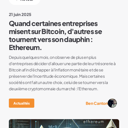
21 juin 2025
Quand certaines entreprises
misent sur Bitcoin, d'autres se
tournent vers son dauphin :
Ethereum.
Depuis quelques mois, on observe de plus en plus
d'entreprises décider d'allouer une partie de leur trésorerie à
Bitcoin afin d'échapper à l'inflation monétaire et de se
préserver de l'incertitude économique. Mais certaines
sociétés ont fait un autre choix, celui de se tourner vers la
deuxième cryptomonnaie du marché : l'Ethereum.
Ben Canton
Actualités