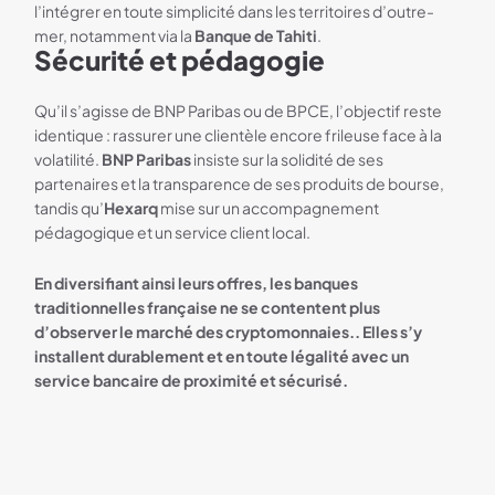
l’intégrer en toute simplicité dans les territoires d’outre-
mer, notamment via la
Banque de Tahiti
.
Sécurité et pédagogie
Qu’il s’agisse de BNP Paribas ou de BPCE, l’objectif reste
identique : rassurer une clientèle encore frileuse face à la
volatilité.
BNP Paribas
insiste sur la solidité de ses
partenaires et la transparence de ses produits de bourse,
tandis qu’
Hexarq
mise sur un accompagnement
pédagogique et un service client local.
En diversifiant ainsi leurs offres, les banques
traditionnelles française ne se contentent plus
d’observer le marché des cryptomonnaies.. Elles s’y
installent durablement et en toute légalité avec un
service bancaire de proximité et sécurisé.