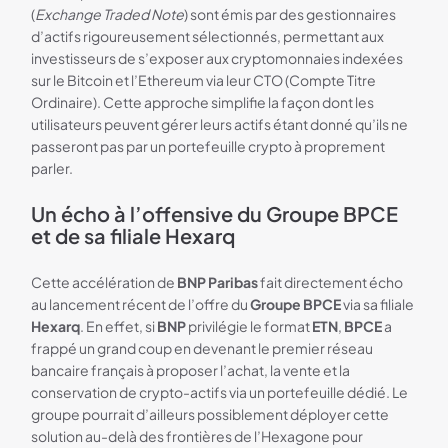
(
Exchange Traded Note
) sont émis par des gestionnaires
d’actifs rigoureusement sélectionnés, permettant aux
investisseurs de s’exposer aux cryptomonnaies indexées
sur le Bitcoin et l’Ethereum via leur CTO (Compte Titre
Ordinaire). Cette approche simplifie la façon dont les
utilisateurs peuvent gérer leurs actifs étant donné qu’ils ne
passeront pas par un portefeuille crypto à proprement
parler.
Un écho à l’offensive du Groupe BPCE
et de sa filiale Hexarq
Cette accélération de
BNP Paribas
fait directement écho
au lancement récent de l’offre du
Groupe BPCE
via sa filiale
Hexarq
. En effet, si
BNP
privilégie le format
ETN
,
BPCE
a
frappé un grand coup en devenant le premier réseau
bancaire français à proposer l’achat, la vente et la
conservation de crypto-actifs via un portefeuille dédié. Le
groupe pourrait d’ailleurs possiblement déployer cette
solution au-delà des frontières de l’Hexagone pour