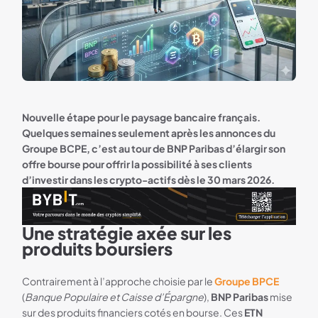
Nouvelle étape pour le paysage bancaire français.
Quelques semaines seulement après les annonces du
Groupe BCPE, c’est au tour de BNP Paribas d’élargir son
offre bourse pour offrir la possibilité à ses clients
d’investir dans les crypto-actifs dès le 30 mars 2026.
Une stratégie axée sur les
Bannière Bybit WORLD
produits boursiers
Contrairement à l’approche choisie par le
Groupe BPCE
(
Banque Populaire et Caisse d’Épargne
),
BNP Paribas
mise
sur des produits financiers cotés en bourse. Ces
ETN