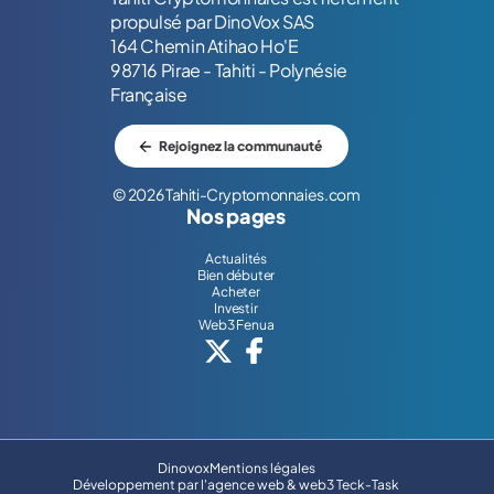
propulsé par DinoVox SAS
164 Chemin Atihao Ho'E
98716 Pirae - Tahiti - Polynésie
Française
Rejoignez la communauté
© 2026 Tahiti-Cryptomonnaies.com
Nos pages
Actualités
Bien débuter
Acheter
Investir
Web3 Fenua
Dinovox
Mentions légales
Développement par l'
agence web & web3 Teck-Task