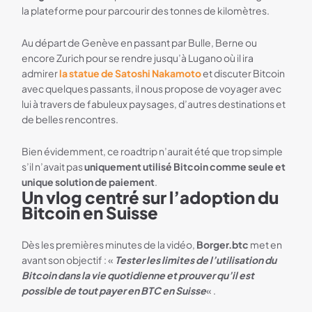
la plateforme pour parcourir des tonnes de kilomètres.
Au départ de Genève en passant par Bulle, Berne ou
encore Zurich pour se rendre jusqu’à Lugano où il ira
admirer
la statue de Satoshi Nakamoto
et discuter Bitcoin
avec quelques passants, il nous propose de voyager avec
lui à travers de fabuleux paysages, d’autres destinations et
de belles rencontres.
Bien évidemment, ce roadtrip n’aurait été que trop simple
s’il n’avait pas
uniquement utilisé Bitcoin comme seule et
unique solution de paiement
.
Un vlog centré sur l’adoption du
Bitcoin en Suisse
Dès les premières minutes de la vidéo,
Borger.btc
met en
avant son objectif : «
Tester les limites de l’utilisation du
Bitcoin dans la vie quotidienne et prouver qu’il est
possible de tout payer en BTC en Suisse
« .