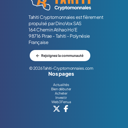
Tahiti Cryptomonnaies est fièrement
propulsé par DinoVox SAS
164 Chemin Atihao Ho'E
98716 Pirae - Tahiti - Polynésie
Française
Rejoignez la communauté
© 2026 Tahiti-Cryptomonnaies.com
Nos pages
Actualités
Bien débuter
Acheter
Investir
Web3 Fenua