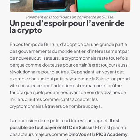
Paiement en Bitcoin dans un commerce en Suisse.
Un peu d’espoir pour l’avenir de
la crypto
En ces temps de Bullrun, d’adoption par une grande partie
des gouvernements du monde entier, d’intéressement par
de nouveaux utilisateurs, la cryptomonnaie reste toutefois
perçue comme douteuse pour certain(e)s et toujours aussi
révolutionnaire pour d’autres. Cependant, en voyant cet
exemple dans un tout petit pays comme la Suisse, on prend
vite conscience que l’adoption est en marche et qu’il ne
faudra que quelques années avant de voir des dizaines de
milliers d’autres commerçants accepter les
cryptomonnaies à travers de nombreux pays.
La conclusion de ce petit road trip est sans appel :
Il est
possible de tout payer en BTC en Suisse
! Et c’est grâce à
des acteurs majeurs comme
DinoVox
et la
PICS Academy
,