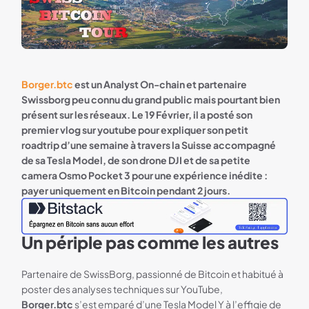
Borger.btc
est un Analyst On-chain et partenaire
Swissborg peu connu du grand public mais pourtant bien
présent sur les réseaux. Le 19 Février, il a posté son
premier vlog sur youtube pour expliquer son petit
roadtrip d’une semaine à travers la Suisse accompagné
de sa Tesla Model, de son drone DJI et de sa petite
camera Osmo Pocket 3 pour une expérience inédite :
payer uniquement en Bitcoin pendant 2 jours.
Un périple pas comme les autres
Bannière Referral Bitstack
Partenaire de SwissBorg, passionné de Bitcoin et habitué à
poster des analyses techniques sur YouTube,
Borger.btc
s’est emparé d’une Tesla Model Y à l’effigie de