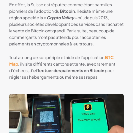
En effet, la Suisse est réputée comme étant parmi les
pionniers de l’adoption du
Bitcoin
. Il existe même une
région appelée la «
Crypto Valley
» où, depuis 2013,
plusieurs sociétés développant des services dans l’achat et
la vente de Bitcoin ont grandi. Par la suite, beaucoup de
commerçants n’ont pas attendu pour accepter les
paiements en cryptomonnaies à leurs tours.
Tout au long de son périple et aidé de l’application
BTC
Map
, il visite différents cantons et tente, avec rarement
d’échecs, d’
effectuer des paiements en Bitcoin
pour
régler ses hébergements ou même ses repas.