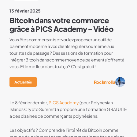
13 février 2025
Bitcoin dans votre commerce
grâce à PICS Academy - Vidéo
Vous êtes commerçants et voulez proposer un outil de
paiement moderne à vos clients réguliers ou même aux
touristes de passage ? Des sessions de formation pour
intégrer Bitcoin dans comme moyen de paiement s'offrent à
vous. Et le meilleur dans tout ça ? C'est gratuit !
Rocknrolla
Actualités
Le 8 février dernier,
PICS Academy
(pour Polynesian
Islands Crypto Summit) a proposé une formation GRATUITE
a des dizaines de commerçants polynésiens.
Les objectifs ? Comprendre l’intérêt de Bitcoin comme
moyen de paiement et savoir comment le mettre en place