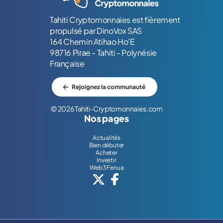
Tahiti Cryptomonnaies est fièrement
propulsé par DinoVox SAS
164 Chemin Atihao Ho'E
98716 Pirae - Tahiti - Polynésie
Française
Rejoignez la communauté
© 2026 Tahiti-Cryptomonnaies.com
Nos pages
Actualités
Bien débuter
Acheter
Investir
Web3 Fenua