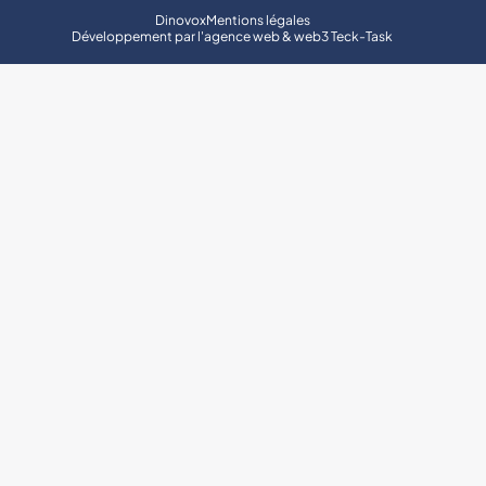
Dinovox
Mentions légales
Développement par l'
agence web & web3 Teck-Task