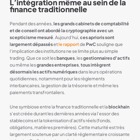
L’intégration même au sein de la
Deblock 3 mois Premium offert
finance traditionnelle
Pendant des années,
les grands cabinets de comptabilité
et de conseil ont abordé la cryptographie avec un
scepticisme mesuré
. Aujourd’hui,
ces aprioris sont
largement dépassés
et
le rapport
de
PwC
souligne que
l’implication des institutions ne se limite plus au simple
trading. Que ce soit les
banques
, les
gestionnaires d’actifs
ou même les
grandes entreprises
,
tous intègrent
désormais les actifs numériques
dans leurs opérations
quotidiennes, notamment pour les règlements
interbancaires, la gestion de la trésorerie et même les
paiements transfrontaliers.
Une symbiose entre la finance traditionnelle et la
blockhain
s’est créée durant les dernières années via l’essor des
stablecoins et la tokenisation d’actifs réels (fonds,
obligations, matières premières). Cette maturité est très
largement soutenue par un clarté réglementaire croissante