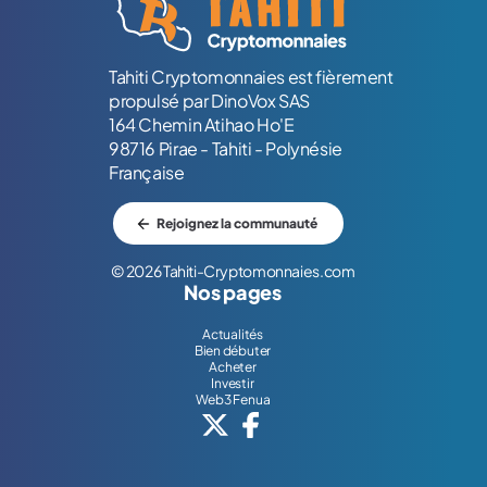
Tahiti Cryptomonnaies est fièrement
propulsé par DinoVox SAS
164 Chemin Atihao Ho'E
98716 Pirae - Tahiti - Polynésie
Française
Rejoignez la communauté
© 2026 Tahiti-Cryptomonnaies.com
Nos pages
Actualités
Bien débuter
Acheter
Investir
Web3 Fenua